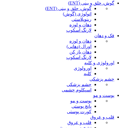
گوش، حلق و بینی (ENT)
گوش، حلق و بینی (ENT)
اتولوژی (گوش)
رینوپلاستی
دهان و لوزه
لارنگ اسکوپ
فک و دهان
دهان و لوزه
اورال (دهانی)
دهان باز کن
لارنگ اسکوپ
اورولوژی و کلیه
اورولوژی
کلیه
چشم پزشکی
چشم پزشکی
اسپکلوم چشمی
پوست و مو
پوست و مو
پانچ پوستی
کورت پوستی
قلب و عروق
قلب و عروق
تشخیصی و بیهوشی