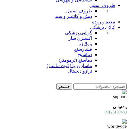
ظروف استیل
ظروف استیل
دیش و کانتینر و سبد
معده و روده
کالای پزشکی
گوشی پزشکی
اکسیژن ساز
نبولایزر
فشارسنج
دماسنج
دماسنج (ترمومتر)
ماساژور پا (فوت ماساژ)
ترازو دیجیتال
جستجو
پشتیبانی
09128100480