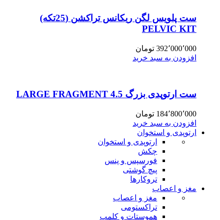
ست پلویس لگن ریکانس تراکشن (25تکه)
PELVIC KIT
392٬000٬000
تومان
افزودن به سبد خرید
ست ارتوپدی بزرگ 4.5 LARGE FRAGMENT
184٬800٬000
تومان
افزودن به سبد خرید
ارتوپدی و استخوان
ارتوپدی و استخوان
چکش
فورسپس و پنس
پیچ گوشتی
تروکارها
مغز و اعصاب
مغز و اعصاب
تراکستومی
هموستات و کلمپ