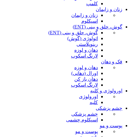
کلمپ
زنان و زایمان
زنان و زایمان
اسپکلوم
گوش، حلق و بینی (ENT)
گوش، حلق و بینی (ENT)
اتولوژی (گوش)
رینوپلاستی
دهان و لوزه
لارنگ اسکوپ
فک و دهان
دهان و لوزه
اورال (دهانی)
دهان باز کن
لارنگ اسکوپ
اورولوژی و کلیه
اورولوژی
کلیه
چشم پزشکی
چشم پزشکی
اسپکلوم چشمی
پوست و مو
پوست و مو