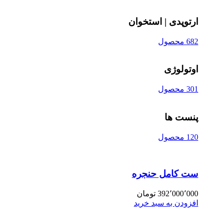
ارتوپدی | استخوان
682 محصول
اوتولوژی
301 محصول
پنست ها
120 محصول
ست کامل حنجره
392٬000٬000
تومان
افزودن به سبد خرید