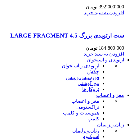
392٬000٬000
تومان
افزودن به سبد خرید
ست ارتوپدی بزرگ 4.5 LARGE FRAGMENT
184٬800٬000
تومان
افزودن به سبد خرید
ارتوپدی و استخوان
ارتوپدی و استخوان
چکش
فورسپس و پنس
پیچ گوشتی
تروکارها
مغز و اعصاب
مغز و اعصاب
تراکستومی
هموستات و کلمپ
کلمپ
زنان و زایمان
زنان و زایمان
اسپکلوم