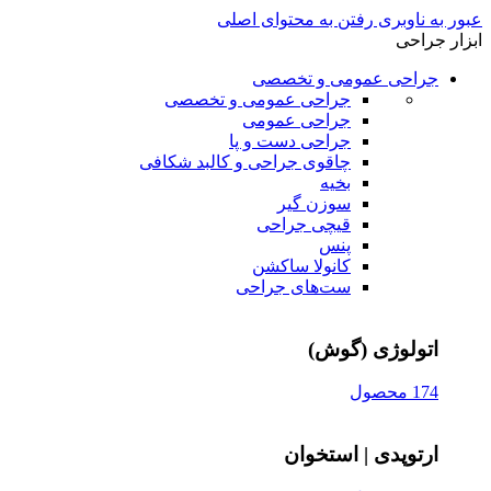
عبور به ناوبری
رفتن به محتوای اصلی
ابزار جراحی
جراحی عمومی و تخصصی
جراحی عمومی و تخصصی
جراحی عمومی
جراحی دست و پا
چاقوی جراحی و کالبد شکافی
بخیه
سوزن‌ گیر
قیچی‌ جراحی
پنس
کانولا ساکشن
ست‌های جراحی
اتولوژی (گوش)
174 محصول
ارتوپدی | استخوان