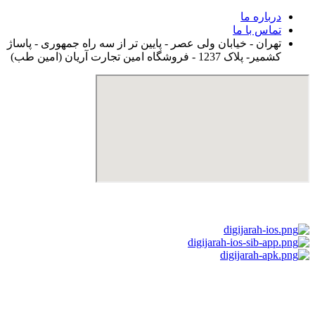
درباره ما
تماس با ما
تهران - خیابان ولی عصر - پایین تر از سه راه جمهوری - پاساژ
کشمیر- پلاک 1237 - فروشگاه امین تجارت آریان (امین طب)
استفاده از مطالب دیجی جراح برای مقاصد غیرتجاری با ذکر نام
دیجی جراح و لینک به منبع بلامانع است. حقوق این سایت به شرکت
روشن تجارت سهند (فروشگاه امین طب) تعلق دارد.