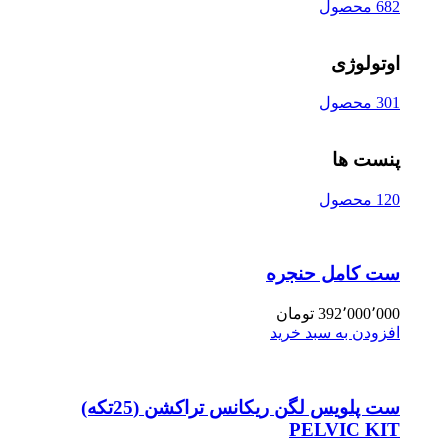
682 محصول
اوتولوژی
301 محصول
پنست ها
120 محصول
ست کامل حنجره
392٬000٬000
تومان
افزودن به سبد خرید
ست پلویس لگن ریکانس تراکشن (25تکه)
PELVIC KIT