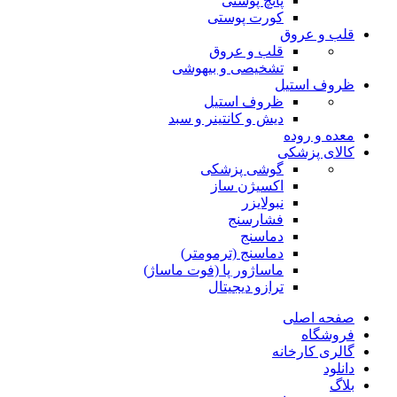
پانچ پوستی
کورت پوستی
قلب و عروق
قلب و عروق
تشخیصی و بیهوشی
ظروف استیل
ظروف استیل
دیش و کانتینر و سبد
معده و روده
کالای پزشکی
گوشی پزشکی
اکسیژن ساز
نبولایزر
فشارسنج
دماسنج
دماسنج (ترمومتر)
ماساژور پا (فوت ماساژ)
ترازو دیجیتال
صفحه اصلی
فروشگاه
گالری کارخانه
دانلود
بلاگ