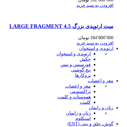
افزودن به سبد خرید
ست ارتوپدی بزرگ 4.5 LARGE FRAGMENT
184٬800٬000
تومان
افزودن به سبد خرید
ارتوپدی و استخوان
ارتوپدی و استخوان
چکش
فورسپس و پنس
پیچ گوشتی
تروکارها
مغز و اعصاب
مغز و اعصاب
تراکستومی
هموستات و کلمپ
کلمپ
زنان و زایمان
زنان و زایمان
اسپکلوم
گوش، حلق و بینی (ENT)