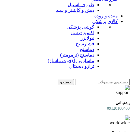
ظروف استیل
دیش و کانتینر و سبد
معده و روده
کالای پزشکی
گوشی پزشکی
اکسیژن ساز
نبولایزر
فشارسنج
دماسنج
دماسنج (ترمومتر)
ماساژور پا (فوت ماساژ)
ترازو دیجیتال
جستجو
پشتیبانی
09128100480