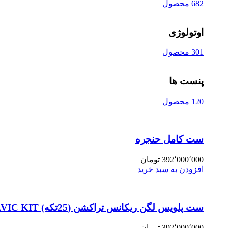
682 محصول
اوتولوژی
301 محصول
پنست ها
120 محصول
ست کامل حنجره
392٬000٬000
تومان
افزودن به سبد خرید
ست پلویس لگن ریکانس تراکشن (25تکه) PELVIC KIT
392٬000٬000
تومان