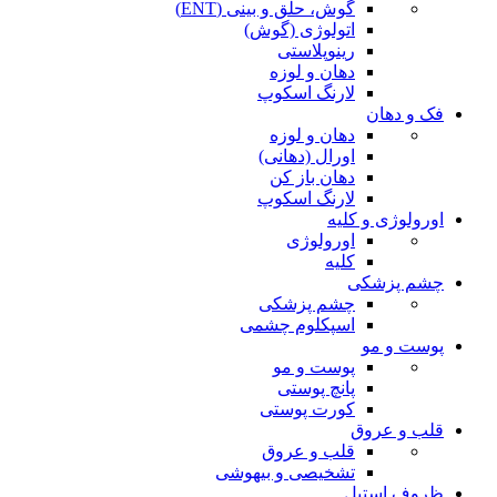
گوش، حلق و بینی (ENT)
اتولوژی (گوش)
رینوپلاستی
دهان و لوزه
لارنگ اسکوپ
فک و دهان
دهان و لوزه
اورال (دهانی)
دهان باز کن
لارنگ اسکوپ
اورولوژی و کلیه
اورولوژی
کلیه
چشم پزشکی
چشم پزشکی
اسپکلوم چشمی
پوست و مو
پوست و مو
پانچ پوستی
کورت پوستی
قلب و عروق
قلب و عروق
تشخیصی و بیهوشی
ظروف استیل