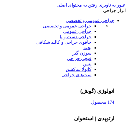
عبور به ناوبری
رفتن به محتوای اصلی
ابزار جراحی
جراحی عمومی و تخصصی
جراحی عمومی و تخصصی
جراحی عمومی
جراحی دست و پا
چاقوی جراحی و کالبد شکافی
بخیه
سوزن‌ گیر
قیچی‌ جراحی
پنس
کانولا ساکشن
ست‌های جراحی
اتولوژی (گوش)
174 محصول
ارتوپدی | استخوان