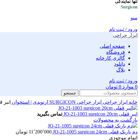
تنها نمایندگی
Surgicon
منو
ورود / ثبت نام
ابزار جراحی
صفحه اصلی
فروشگاه
گالری کارخانه
دانلود
بلاگ
ورود / ثبت نام
0
موارد
0
تومان
جستجو
خانه
ابزار جراحی
ابزار جراحی SURGICON
ارتوپدی | استخوان
انبر قفلی icon 25cm
انبر قفلی JO-21-1003 surgicon 20cm
تماس بگیرید
بازگشت به محصولات
دم باریک قفلی JO-21-1005 surgicon 24cm
11٬200٬000
تومان
اتمام موجودی