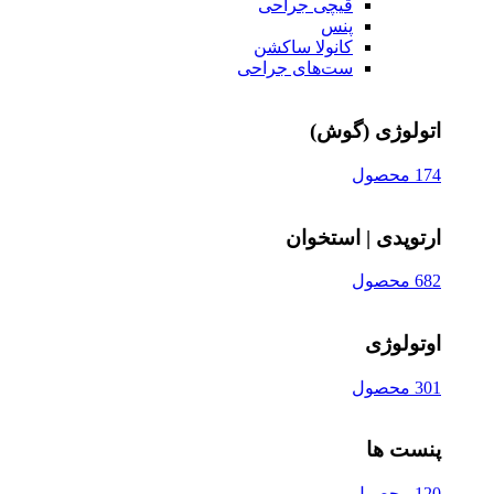
قیچی‌ جراحی
پنس
کانولا ساکشن
ست‌های جراحی
اتولوژی (گوش)
174 محصول
ارتوپدی | استخوان
682 محصول
اوتولوژی
301 محصول
پنست ها
120 محصول