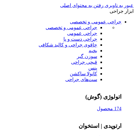
عبور به ناوبری
رفتن به محتوای اصلی
ابزار جراحی
جراحی عمومی و تخصصی
جراحی عمومی و تخصصی
جراحی عمومی
جراحی دست و پا
چاقوی جراحی و کالبد شکافی
بخیه
سوزن‌ گیر
قیچی‌ جراحی
پنس
کانولا ساکشن
ست‌های جراحی
اتولوژی (گوش)
174 محصول
ارتوپدی | استخوان