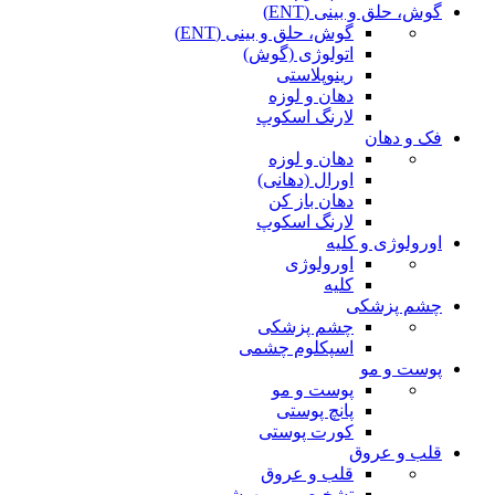
گوش، حلق و بینی (ENT)
گوش، حلق و بینی (ENT)
اتولوژی (گوش)
رینوپلاستی
دهان و لوزه
لارنگ اسکوپ
فک و دهان
دهان و لوزه
اورال (دهانی)
دهان باز کن
لارنگ اسکوپ
اورولوژی و کلیه
اورولوژی
کلیه
چشم پزشکی
چشم پزشکی
اسپکلوم چشمی
پوست و مو
پوست و مو
پانچ پوستی
کورت پوستی
قلب و عروق
قلب و عروق
تشخیصی و بیهوشی