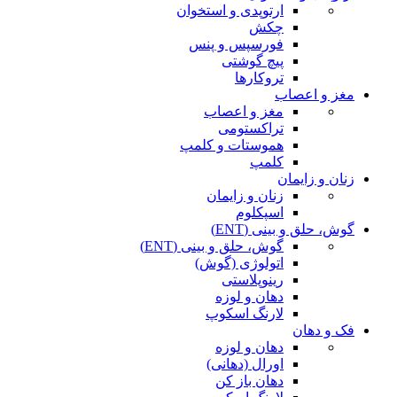
ارتوپدی و استخوان
چکش
فورسپس و پنس
پیچ گوشتی
تروکارها
مغز و اعصاب
مغز و اعصاب
تراکستومی
هموستات و کلمپ
کلمپ
زنان و زایمان
زنان و زایمان
اسپکلوم
گوش، حلق و بینی (ENT)
گوش، حلق و بینی (ENT)
اتولوژی (گوش)
رینوپلاستی
دهان و لوزه
لارنگ اسکوپ
فک و دهان
دهان و لوزه
اورال (دهانی)
دهان باز کن