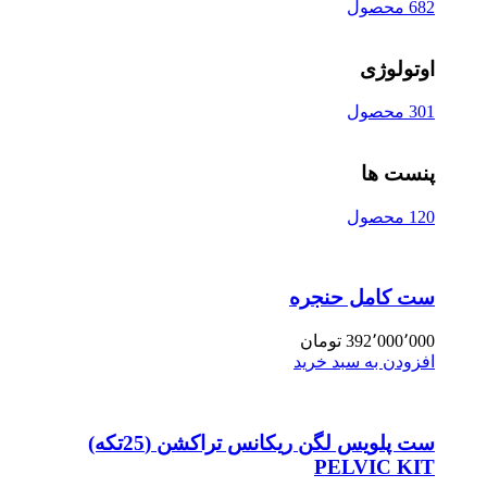
682 محصول
اوتولوژی
301 محصول
پنست ها
120 محصول
ست کامل حنجره
392٬000٬000
تومان
افزودن به سبد خرید
ست پلویس لگن ریکانس تراکشن (25تکه)
PELVIC KIT