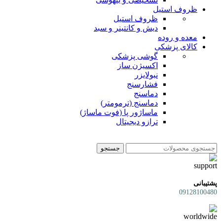
ظروف استیل
ظروف استیل
دیش و کانتینر و سبد
معده و روده
کالای پزشکی
گوشی پزشکی
اکسیژن ساز
نبولایزر
فشارسنج
دماسنج
دماسنج (ترمومتر)
ماساژور پا (فوت ماساژ)
ترازو دیجیتال
جستجو
پشتیبانی
09128100480