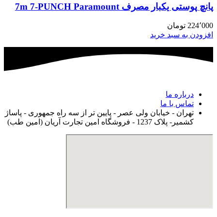
پانچ پوستی یکبار مصرف 7m 7-PUNCH Paramount
224٬000
تومان
افزودن به سبد خرید
درباره ما
تماس با ما
تهران - خیابان ولی عصر - پایین تر از سه راه جمهوری - پاساژ
کشمیر- پلاک 1237 - فروشگاه امین تجارت آریان (امین طب)