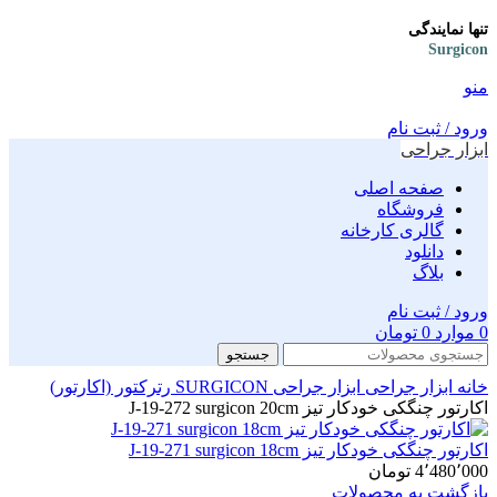
تنها نمایندگی
Surgicon
منو
ورود / ثبت نام
ابزار جراحی
صفحه اصلی
فروشگاه
گالری کارخانه
دانلود
بلاگ
ورود / ثبت نام
0
موارد
0
تومان
جستجو
خانه
ابزار جراحی
ابزار جراحی SURGICON
رترکتور (اکارتور)
اکارتور چنگکی خودکار تیز J-19-272 surgicon 20cm
اکارتور چنگکی خودکار تیز J-19-271 surgicon 18cm
4٬480٬000
تومان
بازگشت به محصولات