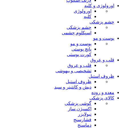
لارنگ اسکوپ
اورولوژی و کلیه
اورولوژی
کلیه
چشم پزشکی
چشم پزشکی
اسپکلوم چشمی
پوست و مو
پوست و مو
پانچ پوستی
کورت پوستی
قلب و عروق
قلب و عروق
تشخیصی و بیهوشی
ظروف استیل
ظروف استیل
دیش و کانتینر و سبد
معده و روده
کالای پزشکی
گوشی پزشکی
اکسیژن ساز
نبولایزر
فشارسنج
دماسنج