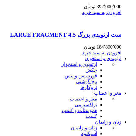
392٬000٬000
تومان
افزودن به سبد خرید
ست ارتوپدی بزرگ 4.5 LARGE FRAGMENT
184٬800٬000
تومان
افزودن به سبد خرید
ارتوپدی و استخوان
ارتوپدی و استخوان
چکش
فورسپس و پنس
پیچ گوشتی
تروکارها
مغز و اعصاب
مغز و اعصاب
تراکستومی
هموستات و کلمپ
کلمپ
زنان و زایمان
زنان و زایمان
اسپکلوم