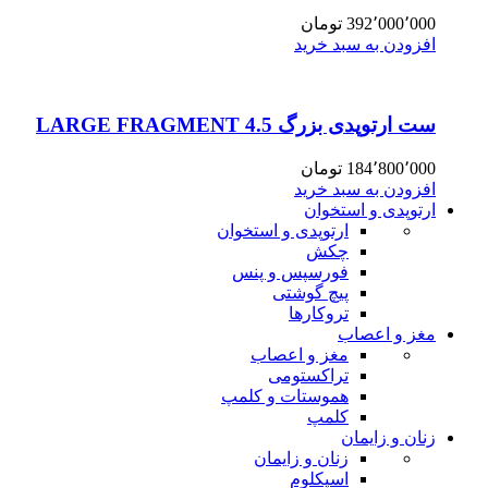
392٬000٬000
تومان
افزودن به سبد خرید
ست ارتوپدی بزرگ 4.5 LARGE FRAGMENT
184٬800٬000
تومان
افزودن به سبد خرید
ارتوپدی و استخوان
ارتوپدی و استخوان
چکش
فورسپس و پنس
پیچ گوشتی
تروکارها
مغز و اعصاب
مغز و اعصاب
تراکستومی
هموستات و کلمپ
کلمپ
زنان و زایمان
زنان و زایمان
اسپکلوم