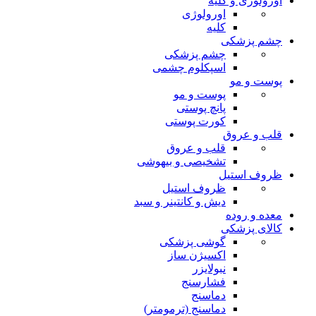
اورولوژی و کلیه
اورولوژی
کلیه
چشم پزشکی
چشم پزشکی
اسپکلوم چشمی
پوست و مو
پوست و مو
پانچ پوستی
کورت پوستی
قلب و عروق
قلب و عروق
تشخیصی و بیهوشی
ظروف استیل
ظروف استیل
دیش و کانتینر و سبد
معده و روده
کالای پزشکی
گوشی پزشکی
اکسیژن ساز
نبولایزر
فشارسنج
دماسنج
دماسنج (ترمومتر)