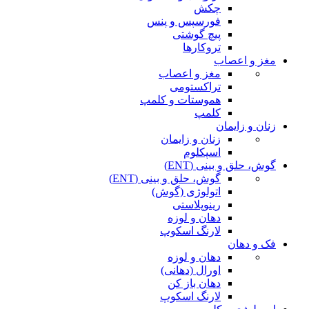
چکش
فورسپس و پنس
پیچ گوشتی
تروکارها
مغز و اعصاب
مغز و اعصاب
تراکستومی
هموستات و کلمپ
کلمپ
زنان و زایمان
زنان و زایمان
اسپکلوم
گوش، حلق و بینی (ENT)
گوش، حلق و بینی (ENT)
اتولوژی (گوش)
رینوپلاستی
دهان و لوزه
لارنگ اسکوپ
فک و دهان
دهان و لوزه
اورال (دهانی)
دهان باز کن
لارنگ اسکوپ