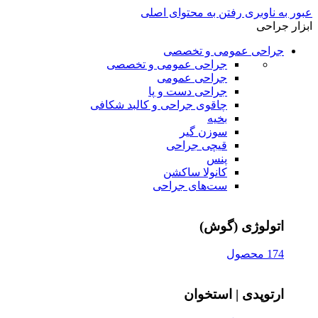
عبور به ناوبری
رفتن به محتوای اصلی
ابزار جراحی
جراحی عمومی و تخصصی
جراحی عمومی و تخصصی
جراحی عمومی
جراحی دست و پا
چاقوی جراحی و کالبد شکافی
بخیه
سوزن‌ گیر
قیچی‌ جراحی
پنس
کانولا ساکشن
ست‌های جراحی
اتولوژی (گوش)
174 محصول
ارتوپدی | استخوان