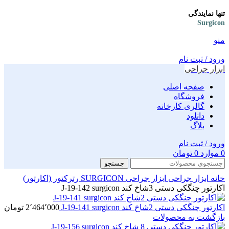
تنها نمایندگی
Surgicon
منو
ورود / ثبت نام
ابزار جراحی
صفحه اصلی
فروشگاه
گالری کارخانه
دانلود
بلاگ
ورود / ثبت نام
0
موارد
0
تومان
جستجو
خانه
ابزار جراحی
ابزار جراحی SURGICON
رترکتور (اکارتور)
اکارتور چنگکی دستی 3شاخ کند J-19-142 surgicon
اکارتور چنگکی دستی 2شاخ کند J-19-141 surgicon
2٬464٬000
تومان
بازگشت به محصولات