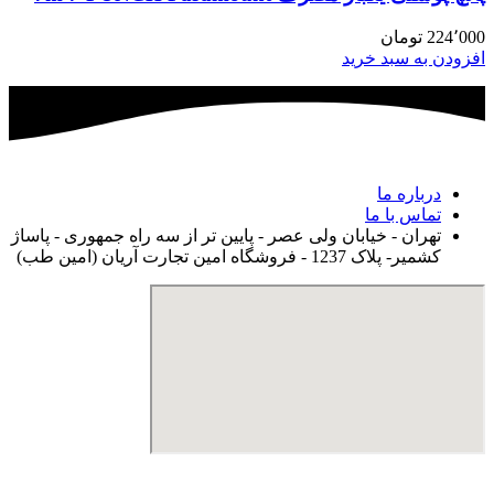
224٬000
تومان
افزودن به سبد خرید
درباره ما
تماس با ما
تهران - خیابان ولی عصر - پایین تر از سه راه جمهوری - پاساژ
کشمیر- پلاک 1237 - فروشگاه امین تجارت آریان (امین طب)