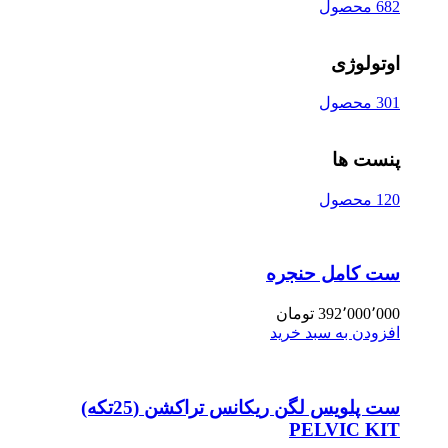
682 محصول
اوتولوژی
301 محصول
پنست ها
120 محصول
ست کامل حنجره
392٬000٬000
تومان
افزودن به سبد خرید
ست پلویس لگن ریکانس تراکشن (25تکه)
PELVIC KIT