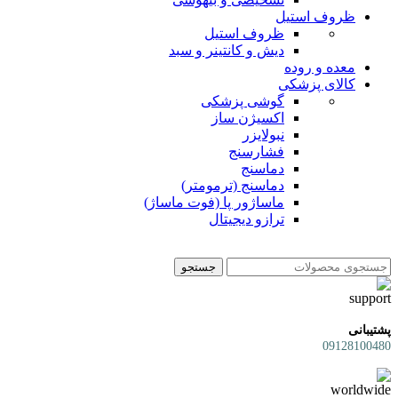
ظروف استیل
ظروف استیل
دیش و کانتینر و سبد
معده و روده
کالای پزشکی
گوشی پزشکی
اکسیژن ساز
نبولایزر
فشارسنج
دماسنج
دماسنج (ترمومتر)
ماساژور پا (فوت ماساژ)
ترازو دیجیتال
جستجو
پشتیبانی
09128100480