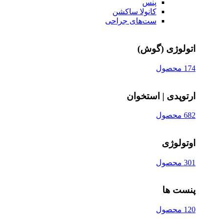
پنس
کانولا ساکشن
ست‌های جراحی
اتولوژی (گوش)
174 محصول
ارتوپدی | استخوان
682 محصول
اوتولوژی
301 محصول
پنست ها
120 محصول