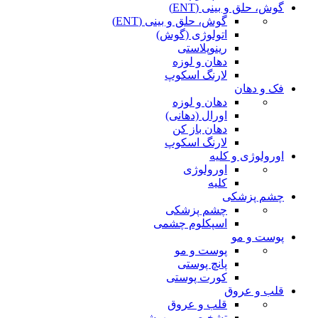
گوش، حلق و بینی (ENT)
گوش، حلق و بینی (ENT)
اتولوژی (گوش)
رینوپلاستی
دهان و لوزه
لارنگ اسکوپ
فک و دهان
دهان و لوزه
اورال (دهانی)
دهان باز کن
لارنگ اسکوپ
اورولوژی و کلیه
اورولوژی
کلیه
چشم پزشکی
چشم پزشکی
اسپکلوم چشمی
پوست و مو
پوست و مو
پانچ پوستی
کورت پوستی
قلب و عروق
قلب و عروق
تشخیصی و بیهوشی