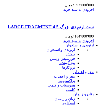
392٬000٬000
تومان
افزودن به سبد خرید
ست ارتوپدی بزرگ 4.5 LARGE FRAGMENT
184٬800٬000
تومان
افزودن به سبد خرید
ارتوپدی و استخوان
ارتوپدی و استخوان
چکش
فورسپس و پنس
پیچ گوشتی
تروکارها
مغز و اعصاب
مغز و اعصاب
تراکستومی
هموستات و کلمپ
کلمپ
زنان و زایمان
زنان و زایمان
اسپکلوم