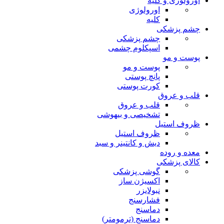
اورولوژی و کلیه
اورولوژی
کلیه
چشم پزشکی
چشم پزشکی
اسپکلوم چشمی
پوست و مو
پوست و مو
پانچ پوستی
کورت پوستی
قلب و عروق
قلب و عروق
تشخیصی و بیهوشی
ظروف استیل
ظروف استیل
دیش و کانتینر و سبد
معده و روده
کالای پزشکی
گوشی پزشکی
اکسیژن ساز
نبولایزر
فشارسنج
دماسنج
دماسنج (ترمومتر)