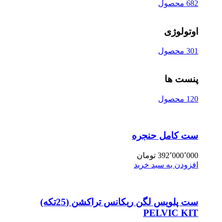
682 محصول
اوتولوژی
301 محصول
پنست ها
120 محصول
ست کامل حنجره
392٬000٬000
تومان
افزودن به سبد خرید
ست پلویس لگن ریکانس تراکشن (25تکه)
PELVIC KIT