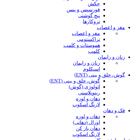
چکش
فورسپس و پنس
پیچ گوشتی
تروکارها
مغز و اعصاب
مغز و اعصاب
تراکستومی
هموستات و کلمپ
کلمپ
زنان و زایمان
زنان و زایمان
اسپکلوم
گوش، حلق و بینی (ENT)
گوش، حلق و بینی (ENT)
اتولوژی (گوش)
رینوپلاستی
دهان و لوزه
لارنگ اسکوپ
فک و دهان
دهان و لوزه
اورال (دهانی)
دهان باز کن
لارنگ اسکوپ