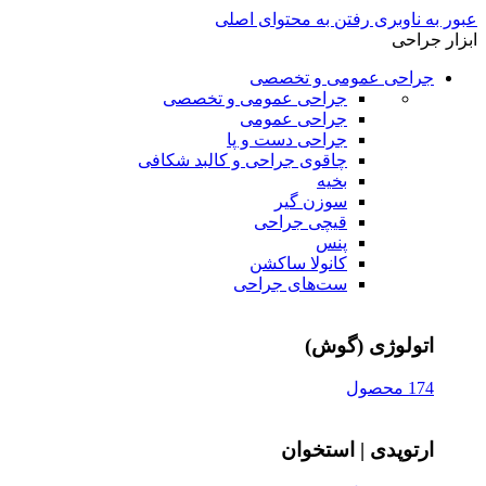
عبور به ناوبری
رفتن به محتوای اصلی
ابزار جراحی
جراحی عمومی و تخصصی
جراحی عمومی و تخصصی
جراحی عمومی
جراحی دست و پا
چاقوی جراحی و کالبد شکافی
بخیه
سوزن‌ گیر
قیچی‌ جراحی
پنس
کانولا ساکشن
ست‌های جراحی
اتولوژی (گوش)
174 محصول
ارتوپدی | استخوان