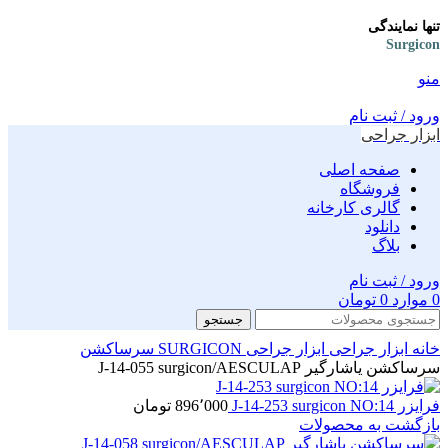
تنها نمایندگی
Surgicon
منو
ورود / ثبت نام
ابزار جراحی
صفحه اصلی
فروشگاه
گالری کارخانه
دانلود
بلاگ
ورود / ثبت نام
0
موارد
0
تومان
جستجو
خانه
ابزار جراحی
ابزار جراحی SURGICON
سرساکشن
سرساکشن یاشارگیر J-14-055 surgicon/AESCULAP
فرایزر J-14-253 surgicon NO:14
896٬000
تومان
بازگشت به محصولات