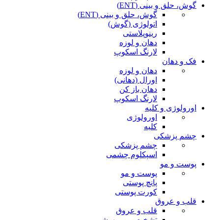
گوش، حلق و بینی (ENT)
گوش، حلق و بینی (ENT)
اتولوژی (گوش)
رینوپلاستی
دهان و لوزه
لارنگ اسکوپ
فک و دهان
دهان و لوزه
اورال (دهانی)
دهان باز کن
لارنگ اسکوپ
اورولوژی و کلیه
اورولوژی
کلیه
چشم پزشکی
چشم پزشکی
اسپکلوم چشمی
پوست و مو
پوست و مو
پانچ پوستی
کورت پوستی
قلب و عروق
قلب و عروق
تشخیصی و بیهوشی