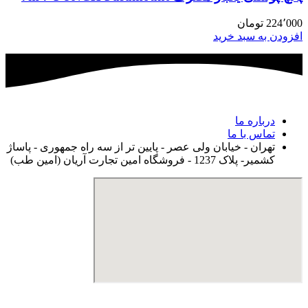
224٬000
تومان
افزودن به سبد خرید
درباره ما
تماس با ما
تهران - خیابان ولی عصر - پایین تر از سه راه جمهوری - پاساژ
کشمیر- پلاک 1237 - فروشگاه امین تجارت آریان (امین طب)