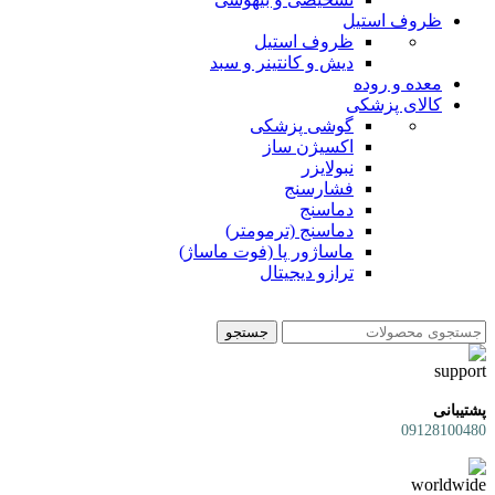
ظروف استیل
ظروف استیل
دیش و کانتینر و سبد
معده و روده
کالای پزشکی
گوشی پزشکی
اکسیژن ساز
نبولایزر
فشارسنج
دماسنج
دماسنج (ترمومتر)
ماساژور پا (فوت ماساژ)
ترازو دیجیتال
جستجو
پشتیبانی
09128100480