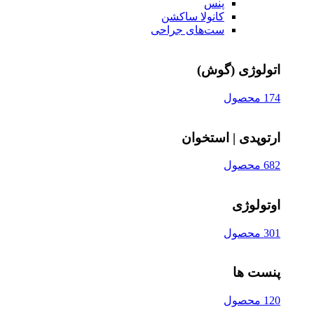
پنس
کانولا ساکشن
ست‌های جراحی
اتولوژی (گوش)
174 محصول
ارتوپدی | استخوان
682 محصول
اوتولوژی
301 محصول
پنست ها
120 محصول