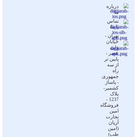
درباره
ما
تماس
با ما
تهران -
خیابان
ولی
عصر -
پایین تر
از سه
راه
جمهوری
- پاساژ
کشمیر-
پلاک
1237 -
فروشگاه
امین
تجارت
آریان
(امین
طب)