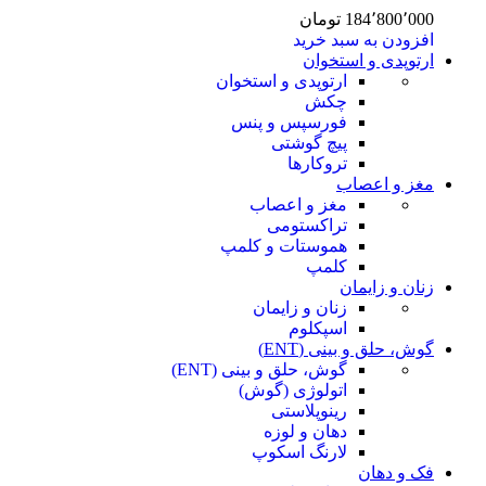
184٬800٬000
تومان
افزودن به سبد خرید
ارتوپدی و استخوان
ارتوپدی و استخوان
چکش
فورسپس و پنس
پیچ گوشتی
تروکارها
مغز و اعصاب
مغز و اعصاب
تراکستومی
هموستات و کلمپ
کلمپ
زنان و زایمان
زنان و زایمان
اسپکلوم
گوش، حلق و بینی (ENT)
گوش، حلق و بینی (ENT)
اتولوژی (گوش)
رینوپلاستی
دهان و لوزه
لارنگ اسکوپ
فک و دهان