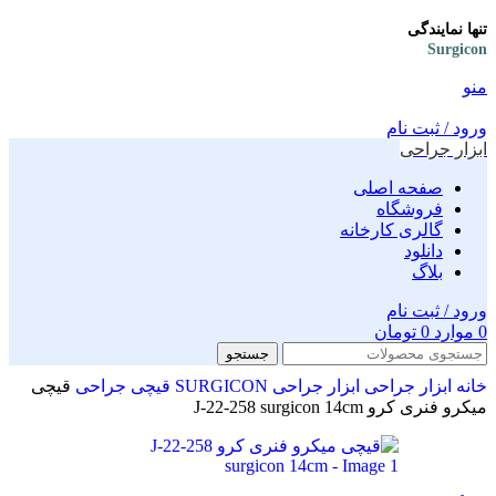
تنها نمایندگی
Surgicon
منو
ورود / ثبت نام
ابزار جراحی
صفحه اصلی
فروشگاه
گالری کارخانه
دانلود
بلاگ
ورود / ثبت نام
0
موارد
0
تومان
جستجو
خانه
ابزار جراحی
ابزار جراحی SURGICON
قیچی جراحی
قیچی
میکرو فنری کرو J-22-258 surgicon 14cm