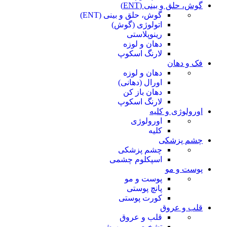
گوش، حلق و بینی (ENT)
گوش، حلق و بینی (ENT)
اتولوژی (گوش)
رینوپلاستی
دهان و لوزه
لارنگ اسکوپ
فک و دهان
دهان و لوزه
اورال (دهانی)
دهان باز کن
لارنگ اسکوپ
اورولوژی و کلیه
اورولوژی
کلیه
چشم پزشکی
چشم پزشکی
اسپکلوم چشمی
پوست و مو
پوست و مو
پانچ پوستی
کورت پوستی
قلب و عروق
قلب و عروق
تشخیصی و بیهوشی