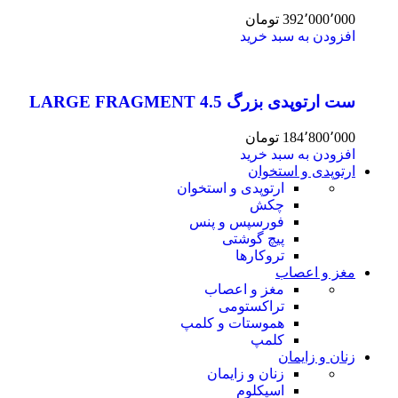
392٬000٬000
تومان
افزودن به سبد خرید
ست ارتوپدی بزرگ 4.5 LARGE FRAGMENT
184٬800٬000
تومان
افزودن به سبد خرید
ارتوپدی و استخوان
ارتوپدی و استخوان
چکش
فورسپس و پنس
پیچ گوشتی
تروکارها
مغز و اعصاب
مغز و اعصاب
تراکستومی
هموستات و کلمپ
کلمپ
زنان و زایمان
زنان و زایمان
اسپکلوم