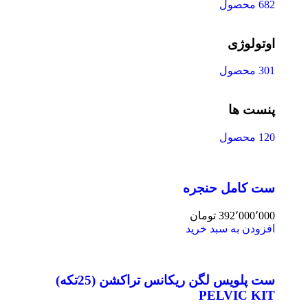
682 محصول
اوتولوژی
301 محصول
پنست ها
120 محصول
ست کامل حنجره
392٬000٬000
تومان
افزودن به سبد خرید
ست پلویس لگن ریکانس تراکشن (25تکه)
PELVIC KIT