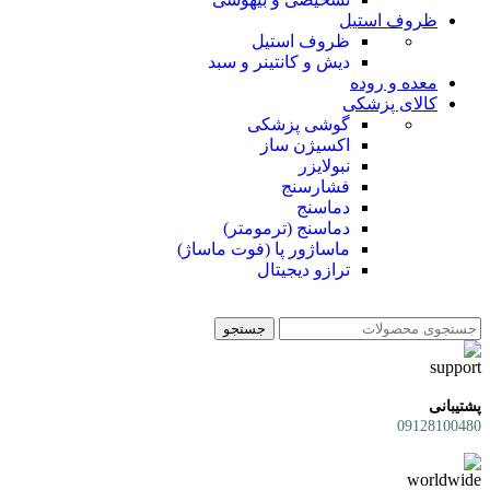
ظروف استیل
ظروف استیل
دیش و کانتینر و سبد
معده و روده
کالای پزشکی
گوشی پزشکی
اکسیژن ساز
نبولایزر
فشارسنج
دماسنج
دماسنج (ترمومتر)
ماساژور پا (فوت ماساژ)
ترازو دیجیتال
جستجو
پشتیبانی
09128100480