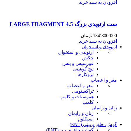
افزودن به سبد خرید
ست ارتوپدی بزرگ 4.5 LARGE FRAGMENT
184٬800٬000
تومان
افزودن به سبد خرید
ارتوپدی و استخوان
ارتوپدی و استخوان
چکش
فورسپس و پنس
پیچ گوشتی
تروکارها
مغز و اعصاب
مغز و اعصاب
تراکستومی
هموستات و کلمپ
کلمپ
زنان و زایمان
زنان و زایمان
اسپکلوم
گوش، حلق و بینی (ENT)
گوش، حلق و بینی (ENT)