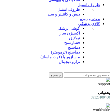
ظروف استیل
ظروف استیل
دیش و کانتینر و سبد
معده و روده
کالای پزشکی
گوشی پزشکی
اکسیژن ساز
نبولایزر
فشارسنج
دماسنج
دماسنج (ترمومتر)
ماساژور پا (فوت ماساژ)
ترازو دیجیتال
جستجو
پشتیبانی
09128100480