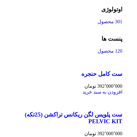
اوتولوژی
301 محصول
پنست ها
120 محصول
ست کامل حنجره
392٬000٬000
تومان
افزودن به سبد خرید
ست پلویس لگن ریکانس تراکشن (25تکه)
PELVIC KIT
392٬000٬000
تومان