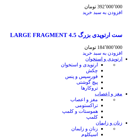
392٬000٬000
تومان
افزودن به سبد خرید
ست ارتوپدی بزرگ 4.5 LARGE FRAGMENT
184٬800٬000
تومان
افزودن به سبد خرید
ارتوپدی و استخوان
ارتوپدی و استخوان
چکش
فورسپس و پنس
پیچ گوشتی
تروکارها
مغز و اعصاب
مغز و اعصاب
تراکستومی
هموستات و کلمپ
کلمپ
زنان و زایمان
زنان و زایمان
اسپکلوم