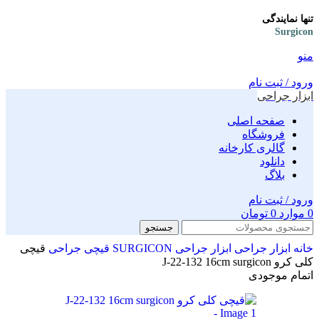
تنها نمایندگی
Surgicon
منو
ورود / ثبت نام
ابزار جراحی
صفحه اصلی
فروشگاه
گالری کارخانه
دانلود
بلاگ
ورود / ثبت نام
0
موارد
0
تومان
جستجو
خانه
ابزار جراحی
ابزار جراحی SURGICON
قیچی جراحی
قیچی
کلی کرو J-22-132 16cm surgicon
اتمام موجودی