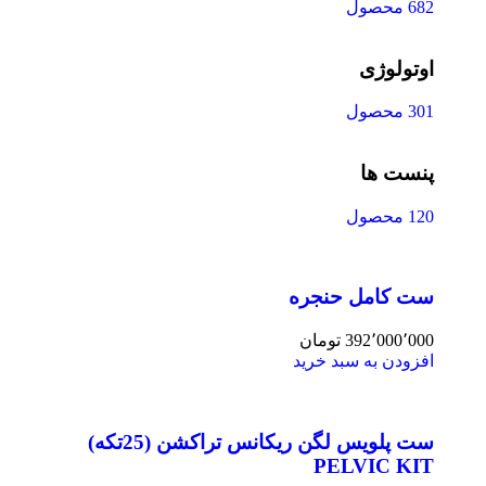
682 محصول
اوتولوژی
301 محصول
پنست ها
120 محصول
ست کامل حنجره
392٬000٬000
تومان
افزودن به سبد خرید
ست پلویس لگن ریکانس تراکشن (25تکه)
PELVIC KIT