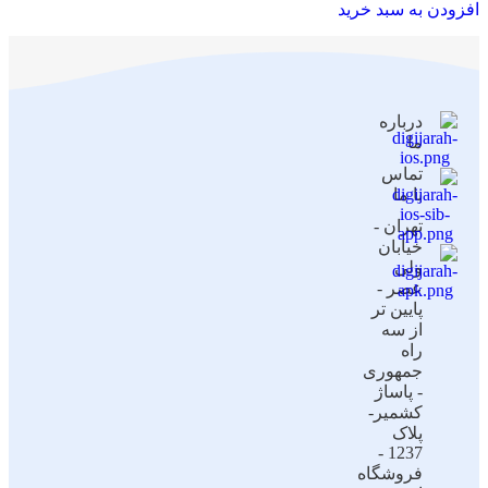
افزودن به سبد خرید
درباره
ما
تماس
با ما
تهران -
خیابان
ولی
عصر -
پایین تر
از سه
راه
جمهوری
- پاساژ
کشمیر-
پلاک
1237 -
فروشگاه