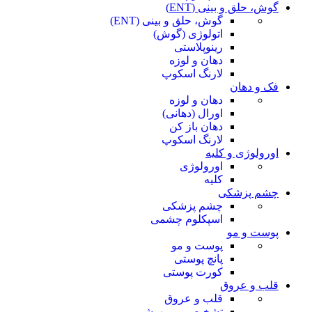
گوش، حلق و بینی (ENT)
گوش، حلق و بینی (ENT)
اتولوژی (گوش)
رینوپلاستی
دهان و لوزه
لارنگ اسکوپ
فک و دهان
دهان و لوزه
اورال (دهانی)
دهان باز کن
لارنگ اسکوپ
اورولوژی و کلیه
اورولوژی
کلیه
چشم پزشکی
چشم پزشکی
اسپکلوم چشمی
پوست و مو
پوست و مو
پانچ پوستی
کورت پوستی
قلب و عروق
قلب و عروق
تشخیصی و بیهوشی