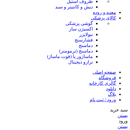
ظروف استیل
دیش و کانتینر و سبد
معده و روده
کالای پزشکی
گوشی پزشکی
اکسیژن ساز
نبولایزر
فشارسنج
دماسنج
دماسنج (ترمومتر)
ماساژور پا (فوت ماساژ)
ترازو دیجیتال
صفحه اصلی
فروشگاه
گالری کارخانه
دانلود
بلاگ
ورود / ثبت نام
سبد خرید
بستن
ورود
بستن