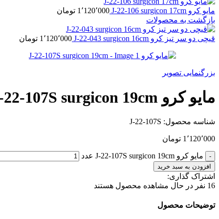
مایو کرو J-22-106 surgicon 17cm
1٬120٬000
تومان
بازگشت به محصولات
قیچی دو سر تیز کرو J-22-043 surgicon 16cm
1٬120٬000
تومان
بزرگنمایی تصویر
مایو کرو J-22-107S surgicon 19cm
شناسه محصول:
J-22-107S
1٬120٬000
تومان
مایو کرو J-22-107S surgicon 19cm عدد
افزودن به سبد خرید
اشتراک گذاری:
16
نفر در حال مشاهده محصول هستند
توضیحات محصول