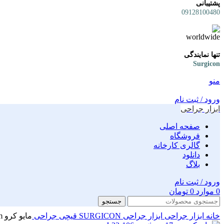
پشتیبانی
09128100480
تنها نمایندگی
Surgicon
منو
ورود / ثبت نام
ابزار جراحی
صفحه اصلی
فروشگاه
گالری کارخانه
دانلود
بلاگ
ورود / ثبت نام
0
موارد
0
تومان
جستجو
خانه
ابزار جراحی
ابزار جراحی SURGICON
قیچی جراحی
مایو کرو J-22-107S surgicon 19cm