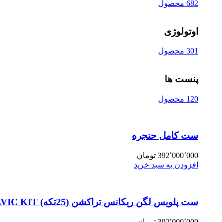
682 محصول
اوتولوژی
301 محصول
پنست ها
120 محصول
ست کامل حنجره
392٬000٬000
تومان
افزودن به سبد خرید
ست پلویس لگن ریکانس تراکشن (25تکه) PELVIC KIT
392٬000٬000
تومان