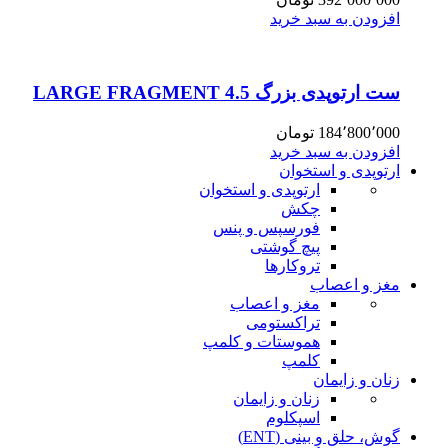
افزودن به سبد خرید
ست ارتوپدی بزرگ 4.5 LARGE FRAGMENT
184٬800٬000
تومان
افزودن به سبد خرید
ارتوپدی و استخوان
ارتوپدی و استخوان
چکش
فورسپس و پنس
پیچ گوشتی
تروکارها
مغز و اعصاب
مغز و اعصاب
تراکستومی
هموستات و کلمپ
کلمپ
زنان و زایمان
زنان و زایمان
اسپکلوم
گوش، حلق و بینی (ENT)