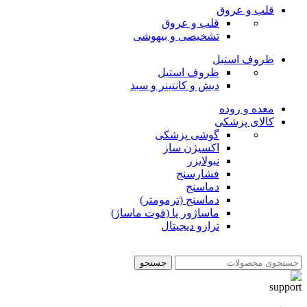
قلب و عروق
قلب و عروق
تشخیصی و بیهوشی
ظروف استیل
ظروف استیل
دیش و کانتینر و سبد
معده و روده
کالای پزشکی
گوشی پزشکی
اکسیژن ساز
نبولایزر
فشارسنج
دماسنج
دماسنج (ترمومتر)
ماساژور پا (فوت ماساژ)
ترازو دیجیتال
جستجو