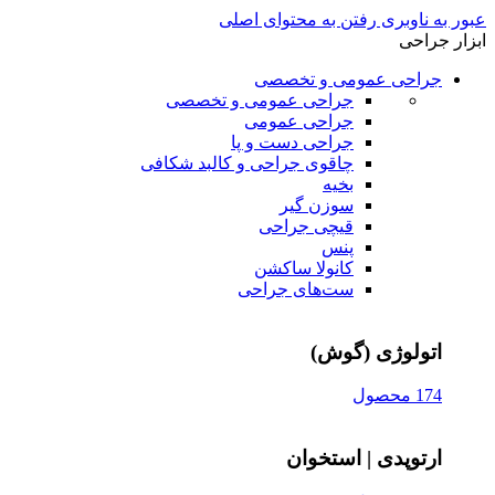
عبور به ناوبری
رفتن به محتوای اصلی
ابزار جراحی
جراحی عمومی و تخصصی
جراحی عمومی و تخصصی
جراحی عمومی
جراحی دست و پا
چاقوی جراحی و کالبد شکافی
بخیه
سوزن‌ گیر
قیچی‌ جراحی
پنس
کانولا ساکشن
ست‌های جراحی
اتولوژی (گوش)
174 محصول
ارتوپدی | استخوان