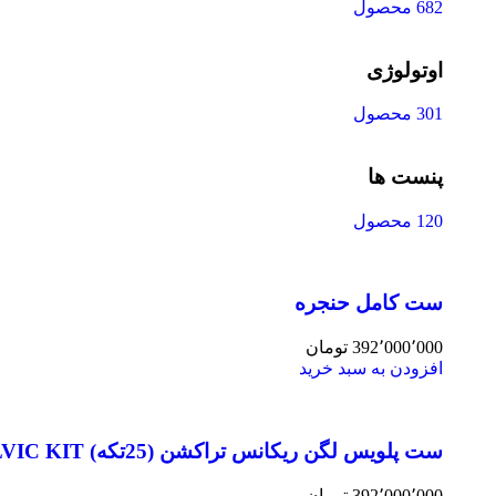
682 محصول
اوتولوژی
301 محصول
پنست ها
120 محصول
ست کامل حنجره
392٬000٬000
تومان
افزودن به سبد خرید
ست پلویس لگن ریکانس تراکشن (25تکه) PELVIC KIT
392٬000٬000
تومان