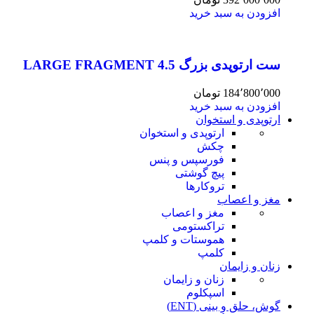
افزودن به سبد خرید
ست ارتوپدی بزرگ 4.5 LARGE FRAGMENT
184٬800٬000
تومان
افزودن به سبد خرید
ارتوپدی و استخوان
ارتوپدی و استخوان
چکش
فورسپس و پنس
پیچ گوشتی
تروکارها
مغز و اعصاب
مغز و اعصاب
تراکستومی
هموستات و کلمپ
کلمپ
زنان و زایمان
زنان و زایمان
اسپکلوم
گوش، حلق و بینی (ENT)