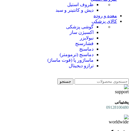
ظروف استیل
دیش و کانتینر و سبد
معده و روده
کالای پزشکی
گوشی پزشکی
اکسیژن ساز
نبولایزر
فشارسنج
دماسنج
دماسنج (ترمومتر)
ماساژور پا (فوت ماساژ)
ترازو دیجیتال
جستجو
پشتیبانی
09128100480