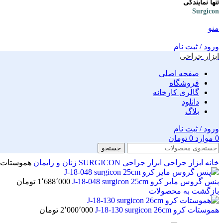
تنها نمایندگی
Surgicon
منو
ورود / ثبت نام
ابزار جراحی
صفحه اصلی
فروشگاه
گالری کارخانه
دانلود
بلاگ
ورود / ثبت نام
0
موارد
0
تومان
جستجو
خانه
ابزار جراحی
ابزار جراحی SURGICON
زنان و زایمان
هموستات بزمن con 26cm
پنس گروس مایر کرو J-18-048 surgicon 25cm
1٬688٬000
تومان
بازگشت به محصولات
هموستات کرو J-18-130 surgicon 26cm
2٬000٬000
تومان