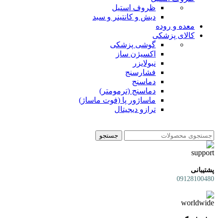
ظروف استیل
دیش و کانتینر و سبد
معده و روده
کالای پزشکی
گوشی پزشکی
اکسیژن ساز
نبولایزر
فشارسنج
دماسنج
دماسنج (ترمومتر)
ماساژور پا (فوت ماساژ)
ترازو دیجیتال
جستجو
پشتیبانی
09128100480