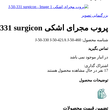
بزرگنمایی تصویر
پروب مجرای اشکی J-50-331 surgicon
شناسه محصول:
J-50-330 J-50-421A J-50-460
تماس بگیرید
در انبار موجود نمی باشد
اشتراک گذاری:
17
نفر در حال مشاهده محصول هستند
توضیحات محصول
تضمین قیمت محصولات