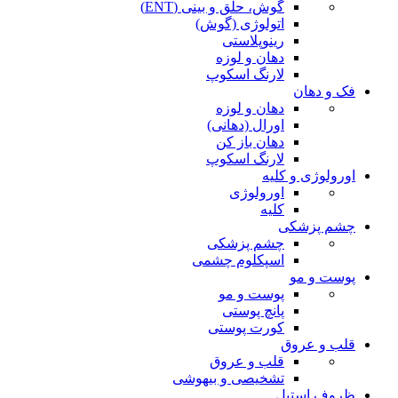
گوش، حلق و بینی (ENT)
اتولوژی (گوش)
رینوپلاستی
دهان و لوزه
لارنگ اسکوپ
فک و دهان
دهان و لوزه
اورال (دهانی)
دهان باز کن
لارنگ اسکوپ
اورولوژی و کلیه
اورولوژی
کلیه
چشم پزشکی
چشم پزشکی
اسپکلوم چشمی
پوست و مو
پوست و مو
پانچ پوستی
کورت پوستی
قلب و عروق
قلب و عروق
تشخیصی و بیهوشی
ظروف استیل