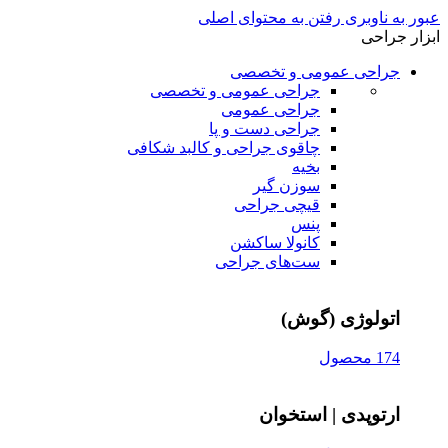
عبور به ناوبری
رفتن به محتوای اصلی
ابزار جراحی
جراحی عمومی و تخصصی
جراحی عمومی و تخصصی
جراحی عمومی
جراحی دست و پا
چاقوی جراحی و کالبد شکافی
بخیه
سوزن‌ گیر
قیچی‌ جراحی
پنس
کانولا ساکشن
ست‌های جراحی
اتولوژی (گوش)
174 محصول
ارتوپدی | استخوان