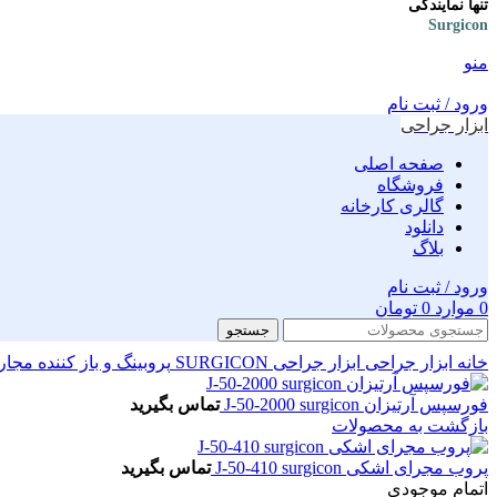
تنها نمایندگی
Surgicon
منو
ورود / ثبت نام
ابزار جراحی
صفحه اصلی
فروشگاه
گالری کارخانه
دانلود
بلاگ
ورود / ثبت نام
0
موارد
0
تومان
جستجو
خانه
ابزار جراحی
ابزار جراحی SURGICON
پروبینگ و باز کننده مجا
فورسپس آرتیزان J-50-2000 surgicon
تماس بگیرید
بازگشت به محصولات
پروب مجرای اشکی J-50-410 surgicon
تماس بگیرید
اتمام موجودی