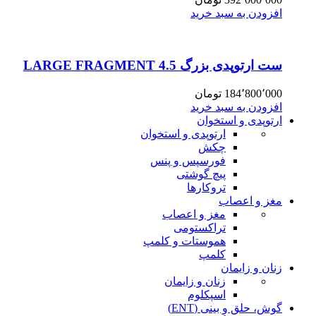
افزودن به سبد خرید
ست ارتوپدی بزرگ 4.5 LARGE FRAGMENT
184٬800٬000
تومان
افزودن به سبد خرید
ارتوپدی و استخوان
ارتوپدی و استخوان
چکش
فورسپس و پنس
پیچ گوشتی
تروکارها
مغز و اعصاب
مغز و اعصاب
تراکستومی
هموستات و کلمپ
کلمپ
زنان و زایمان
زنان و زایمان
اسپکلوم
گوش، حلق و بینی (ENT)