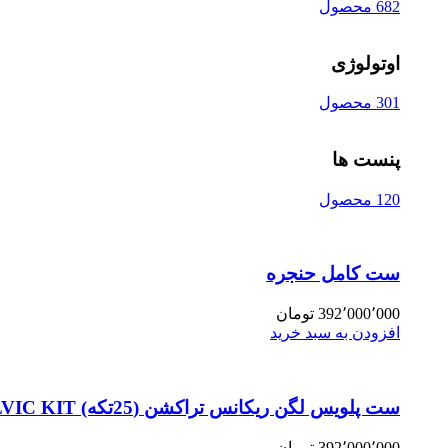
682 محصول
اوتولوژی
301 محصول
پنست ها
120 محصول
ست کامل حنجره
392٬000٬000
تومان
افزودن به سبد خرید
ست پلویس لگن ریکانس تراکشن (25تکه) PELVIC KIT
392٬000٬000
تومان