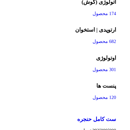
اتولوژی (گوش)
174 محصول
ارتوپدی | استخوان
682 محصول
اوتولوژی
301 محصول
پنست ها
120 محصول
ست کامل حنجره