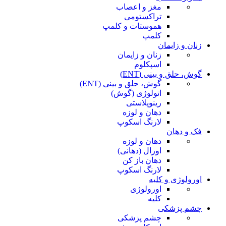
مغز و اعصاب
تراکستومی
هموستات و کلمپ
کلمپ
زنان و زایمان
زنان و زایمان
اسپکلوم
گوش، حلق و بینی (ENT)
گوش، حلق و بینی (ENT)
اتولوژی (گوش)
رینوپلاستی
دهان و لوزه
لارنگ اسکوپ
فک و دهان
دهان و لوزه
اورال (دهانی)
دهان باز کن
لارنگ اسکوپ
اورولوژی و کلیه
اورولوژی
کلیه
چشم پزشکی
چشم پزشکی