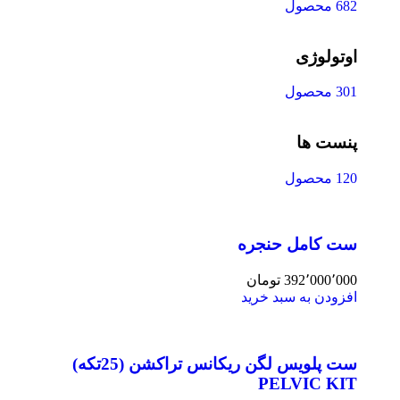
682 محصول
اوتولوژی
301 محصول
پنست ها
120 محصول
ست کامل حنجره
392٬000٬000
تومان
افزودن به سبد خرید
ست پلویس لگن ریکانس تراکشن (25تکه)
PELVIC KIT