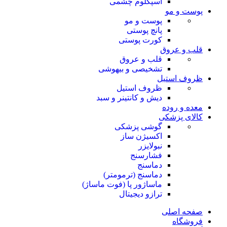
اسپکلوم چشمی
پوست و مو
پوست و مو
پانچ پوستی
کورت پوستی
قلب و عروق
قلب و عروق
تشخیصی و بیهوشی
ظروف استیل
ظروف استیل
دیش و کانتینر و سبد
معده و روده
کالای پزشکی
گوشی پزشکی
اکسیژن ساز
نبولایزر
فشارسنج
دماسنج
دماسنج (ترمومتر)
ماساژور پا (فوت ماساژ)
ترازو دیجیتال
صفحه اصلی
فروشگاه