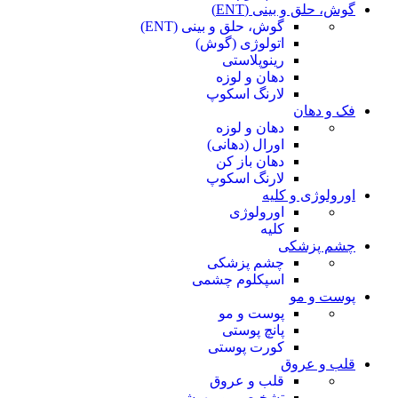
گوش، حلق و بینی (ENT)
گوش، حلق و بینی (ENT)
اتولوژی (گوش)
رینوپلاستی
دهان و لوزه
لارنگ اسکوپ
فک و دهان
دهان و لوزه
اورال (دهانی)
دهان باز کن
لارنگ اسکوپ
اورولوژی و کلیه
اورولوژی
کلیه
چشم پزشکی
چشم پزشکی
اسپکلوم چشمی
پوست و مو
پوست و مو
پانچ پوستی
کورت پوستی
قلب و عروق
قلب و عروق
تشخیصی و بیهوشی