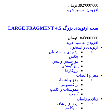
392٬000٬000
تومان
افزودن به سبد خرید
ست ارتوپدی بزرگ 4.5 LARGE FRAGMENT
184٬800٬000
تومان
افزودن به سبد خرید
ارتوپدی و استخوان
ارتوپدی و استخوان
چکش
فورسپس و پنس
پیچ گوشتی
تروکارها
مغز و اعصاب
مغز و اعصاب
تراکستومی
هموستات و کلمپ
کلمپ
زنان و زایمان
زنان و زایمان
اسپکلوم