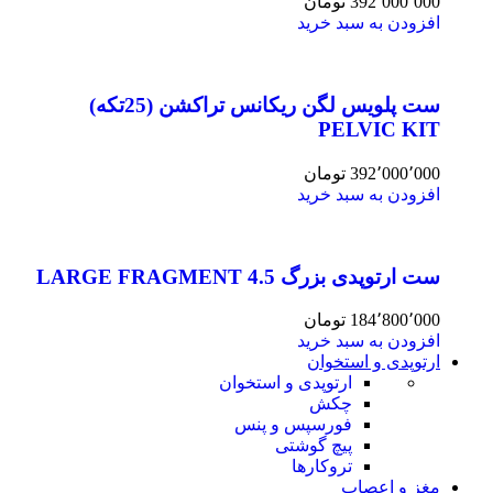
392٬000٬000
تومان
افزودن به سبد خرید
ست پلویس لگن ریکانس تراکشن (25تکه)
PELVIC KIT
392٬000٬000
تومان
افزودن به سبد خرید
ست ارتوپدی بزرگ 4.5 LARGE FRAGMENT
184٬800٬000
تومان
افزودن به سبد خرید
ارتوپدی و استخوان
ارتوپدی و استخوان
چکش
فورسپس و پنس
پیچ گوشتی
تروکارها
مغز و اعصاب