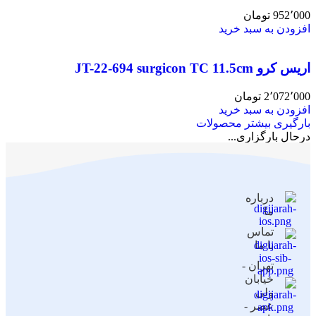
952٬000
تومان
افزودن به سبد خرید
اریس کرو JT-22-694 surgicon TC 11.5cm
2٬072٬000
تومان
افزودن به سبد خرید
بارگیری بیشتر محصولات
درحال بارگزاری...
درباره
ما
تماس
با ما
تهران -
خیابان
ولی
عصر -