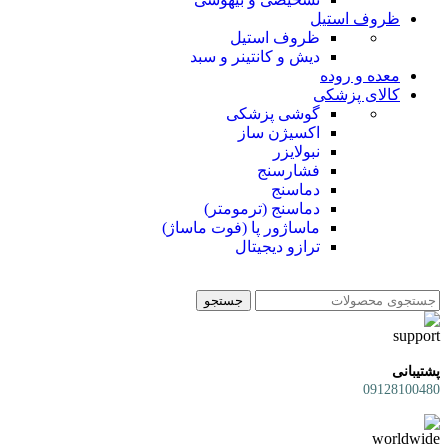
ظروف استیل
ظروف استیل
دیش و کانتینر و سبد
معده و روده
کالای پزشکی
گوشی پزشکی
اکسیژن ساز
نبولایزر
فشارسنج
دماسنج
دماسنج (ترمومتر)
ماساژور پا (فوت ماساژ)
ترازو دیجیتال
جستجو
پشتیبانی
09128100480