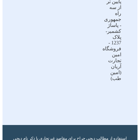
پایین تر
از سه
راه
جمهوری
- پاساژ
کشمیر-
پلاک
1237 -
فروشگاه
امین
تجارت
آریان
(امین
طب)
استفاده از مطالب دیجی جراح برای مقاصد غیرتجاری با ذکر نام دیجی