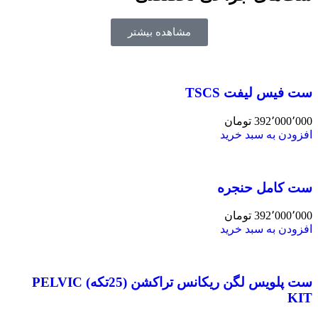
مشاهده بیشتر
ست فیس لیفت TSCS
392٬000٬000
تومان
افزودن به سبد خرید
ست کامل حنجره
392٬000٬000
تومان
افزودن به سبد خرید
ست پلویس لگن ریکانس تراکشن (25تکه) PELVIC
KIT