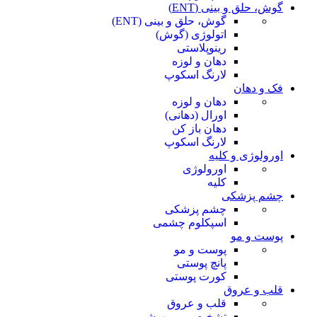
گوش، حلق و بینی (ENT)
گوش، حلق و بینی (ENT)
اتولوژی (گوش)
رینوپلاستی
دهان و لوزه
لارنگ اسکوپ
فک و دهان
دهان و لوزه
اورال (دهانی)
دهان باز کن
لارنگ اسکوپ
اورولوژی و کلیه
اورولوژی
کلیه
چشم پزشکی
چشم پزشکی
اسپکلوم چشمی
پوست و مو
پوست و مو
پانچ پوستی
کورت پوستی
قلب و عروق
قلب و عروق
تشخیصی و بیهوشی