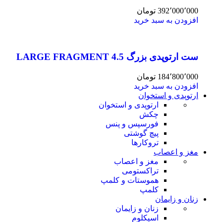
392٬000٬000
تومان
افزودن به سبد خرید
ست ارتوپدی بزرگ 4.5 LARGE FRAGMENT
184٬800٬000
تومان
افزودن به سبد خرید
ارتوپدی و استخوان
ارتوپدی و استخوان
چکش
فورسپس و پنس
پیچ گوشتی
تروکارها
مغز و اعصاب
مغز و اعصاب
تراکستومی
هموستات و کلمپ
کلمپ
زنان و زایمان
زنان و زایمان
اسپکلوم