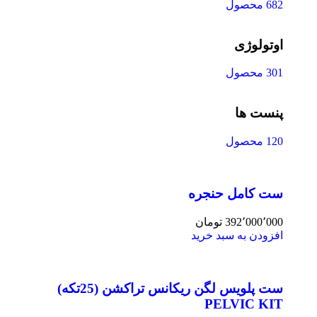
682 محصول
اوتولوژی
301 محصول
پنست ها
120 محصول
ست کامل حنجره
392٬000٬000
تومان
افزودن به سبد خرید
ست پلویس لگن ریکانس تراکشن (25تکه)
PELVIC KIT