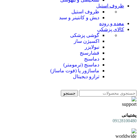
ظروف استیل
ظروف استیل
دیش و کانتینر و سبد
معده و روده
کالای پزشکی
گوشی پزشکی
اکسیژن ساز
نبولایزر
فشارسنج
دماسنج
دماسنج (ترمومتر)
ماساژور پا (فوت ماساژ)
ترازو دیجیتال
جستجو
پشتیبانی
09128100480