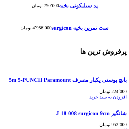
پد سیلیکونی بخیه
750٬000
تومان
ست تمرین بخیه surgicon
4٬956٬000
تومان
پرفروش ترین ها
پانچ پوستی یکبار مصرف 5m 5-PUNCH Paramount
224٬000
تومان
افزودن به سبد خرید
شانگیر J-18-008 surgicon 9cm
952٬000
تومان