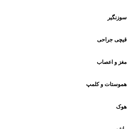
سوزنگیر
قیچی جراحی
مغز و اعصاب
هموستات و کلمپ
هوک
رانژور