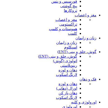
فورسپس و پنس
پیچ گوشتی
تروکارها
مغز و اعصاب
مغز و اعصاب
تراکستومی
هموستات و کلمپ
کلمپ
زنان و زایمان
زنان و زایمان
اسپکلوم
گوش، حلق و بینی (ENT)
گوش، حلق و بینی (ENT)
اتولوژی (گوش)
رینوپلاستی
دهان و لوزه
لارنگ اسکوپ
فک و دهان
دهان و لوزه
اورال (دهانی)
دهان باز کن
لارنگ اسکوپ
اورولوژی و کلیه
اورولوژی