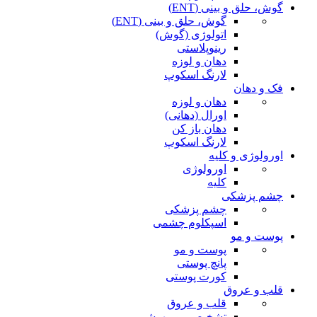
گوش، حلق و بینی (ENT)
گوش، حلق و بینی (ENT)
اتولوژی (گوش)
رینوپلاستی
دهان و لوزه
لارنگ اسکوپ
فک و دهان
دهان و لوزه
اورال (دهانی)
دهان باز کن
لارنگ اسکوپ
اورولوژی و کلیه
اورولوژی
کلیه
چشم پزشکی
چشم پزشکی
اسپکلوم چشمی
پوست و مو
پوست و مو
پانچ پوستی
کورت پوستی
قلب و عروق
قلب و عروق
تشخیصی و بیهوشی