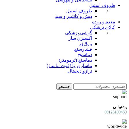
ظروف استیل
ظروف استیل
دیش و کانتینر و سبد
معده و روده
کالای پزشکی
گوشی پزشکی
اکسیژن ساز
نبولایزر
فشارسنج
دماسنج
دماسنج (ترمومتر)
ماساژور پا (فوت ماساژ)
ترازو دیجیتال
جستجو
پشتیبانی
09128100480