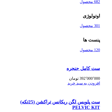
682 محصول
اوتولوژی
301 محصول
پنست ها
120 محصول
ست کامل حنجره
392٬000٬000
تومان
افزودن به سبد خرید
ست پلویس لگن ریکانس تراکشن (25تکه)
PELVIC KIT