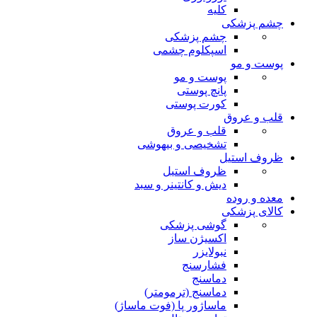
کلیه
چشم پزشکی
چشم پزشکی
اسپکلوم چشمی
پوست و مو
پوست و مو
پانچ پوستی
کورت پوستی
قلب و عروق
قلب و عروق
تشخیصی و بیهوشی
ظروف استیل
ظروف استیل
دیش و کانتینر و سبد
معده و روده
کالای پزشکی
گوشی پزشکی
اکسیژن ساز
نبولایزر
فشارسنج
دماسنج
دماسنج (ترمومتر)
ماساژور پا (فوت ماساژ)