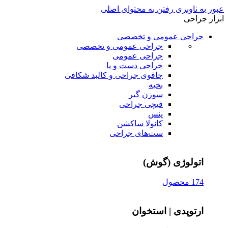
عبور به ناوبری
رفتن به محتوای اصلی
ابزار جراحی
جراحی عمومی و تخصصی
جراحی عمومی و تخصصی
جراحی عمومی
جراحی دست و پا
چاقوی جراحی و کالبد شکافی
بخیه
سوزن‌ گیر
قیچی‌ جراحی
پنس
کانولا ساکشن
ست‌های جراحی
اتولوژی (گوش)
174 محصول
ارتوپدی | استخوان