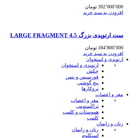
392٬000٬000
تومان
افزودن به سبد خرید
ست ارتوپدی بزرگ 4.5 LARGE FRAGMENT
184٬800٬000
تومان
افزودن به سبد خرید
ارتوپدی و استخوان
ارتوپدی و استخوان
چکش
فورسپس و پنس
پیچ گوشتی
تروکارها
مغز و اعصاب
مغز و اعصاب
تراکستومی
هموستات و کلمپ
کلمپ
زنان و زایمان
زنان و زایمان
اسپکلوم