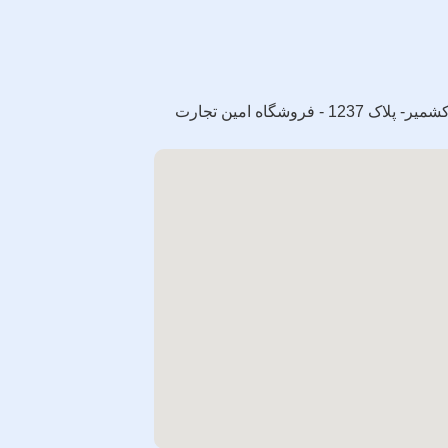
تهران - خیابان ولی عصر - پایین تر از سه راه جمهوری - پاساژ کشمیر- پلاک 1237 - فروشگاه امین تجارت