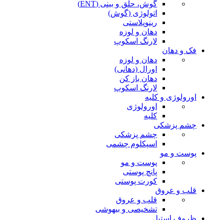
گوش، حلق و بینی (ENT)
اتولوژی (گوش)
رینوپلاستی
دهان و لوزه
لارنگ اسکوپ
فک و دهان
دهان و لوزه
اورال (دهانی)
دهان باز کن
لارنگ اسکوپ
اورولوژی و کلیه
اورولوژی
کلیه
چشم پزشکی
چشم پزشکی
اسپکلوم چشمی
پوست و مو
پوست و مو
پانچ پوستی
کورت پوستی
قلب و عروق
قلب و عروق
تشخیصی و بیهوشی
ظروف استیل