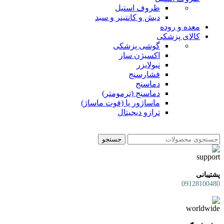
ظروف استیل
دیش و کانتینر و سبد
معده و روده
کالای پزشکی
گوشی پزشکی
اکسیژن ساز
نبولایزر
فشارسنج
دماسنج
دماسنج (ترمومتر)
ماساژور پا (فوت ماساژ)
ترازو دیجیتال
جستجو
پشتیبانی
09128100480