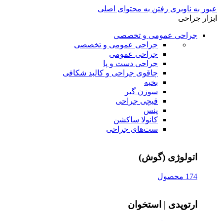
عبور به ناوبری
رفتن به محتوای اصلی
ابزار جراحی
جراحی عمومی و تخصصی
جراحی عمومی و تخصصی
جراحی عمومی
جراحی دست و پا
چاقوی جراحی و کالبد شکافی
بخیه
سوزن‌ گیر
قیچی‌ جراحی
پنس
کانولا ساکشن
ست‌های جراحی
اتولوژی (گوش)
174 محصول
ارتوپدی | استخوان