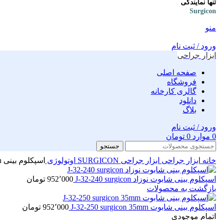
تنها نمایندگی
Surgicon
منو
ورود / ثبت نام
ابزار جراحی
صفحه اصلی
فروشگاه
گالری کارخانه
دانلود
بلاگ
ورود / ثبت نام
0
موارد
0
تومان
جستجو
خانه
ابزار جراحی
ابزار جراحی SURGICON
اوتولوژی
اسپکلوم بینی J-32-220 surgicon
اسپکلوم بینی شابوت نوزاد J-32-240 surgicon
952٬000
تومان
بازگشت به محصولات
اسپکلوم بینی شابوت J-32-250 surgicon 35mm
952٬000
تومان
اتمام موجودی