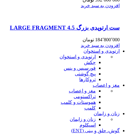
افزودن به سبد خرید
ست ارتوپدی بزرگ 4.5 LARGE FRAGMENT
184٬800٬000
تومان
افزودن به سبد خرید
ارتوپدی و استخوان
ارتوپدی و استخوان
چکش
فورسپس و پنس
پیچ گوشتی
تروکارها
مغز و اعصاب
مغز و اعصاب
تراکستومی
هموستات و کلمپ
کلمپ
زنان و زایمان
زنان و زایمان
اسپکلوم
گوش، حلق و بینی (ENT)