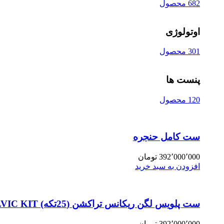
682 محصول
اوتولوژی
301 محصول
پنست ها
120 محصول
ست کامل حنجره
392٬000٬000
تومان
افزودن به سبد خرید
ست پلویس لگن ریکانس تراکشن (25تکه) PELVIC KIT
392٬000٬000
تومان