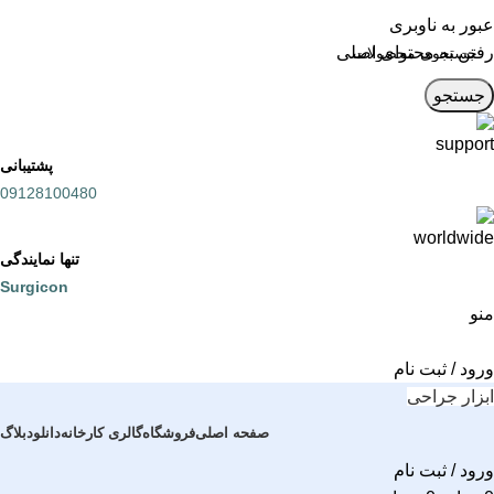
عبور به ناوبری
رفتن به محتوای اصلی
جستجو
پشتیبانی
09128100480
تنها نمایندگی
Surgicon
منو
ورود / ثبت نام
ابزار جراحی
صفحه اصلی
فروشگاه
گالری کارخانه
دانلود
بلاگ
ورود / ثبت نام