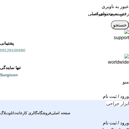
عبور به ناوبری
رفتن به محتوای اصلی
جستجو
پشتیبانی
09128100480
تنها نمایندگی
Surgicon
منو
ورود / ثبت نام
ابزار جراحی
صفحه اصلی
فروشگاه
گالری کارخانه
دانلود
بلاگ
ورود / ثبت نام