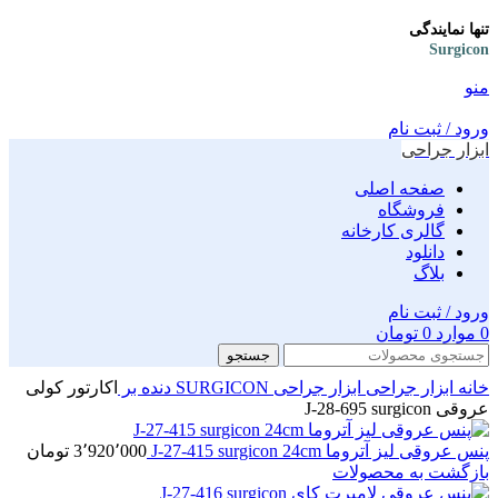
تنها نمایندگی
Surgicon
منو
ورود / ثبت نام
ابزار جراحی
صفحه اصلی
فروشگاه
گالری کارخانه
دانلود
بلاگ
ورود / ثبت نام
0
موارد
0
تومان
جستجو
خانه
ابزار جراحی
ابزار جراحی SURGICON
دنده بر
اکارتور کولی
عروقی J-28-695 surgicon
پنس عروقی لیز آتروما J-27-415 surgicon 24cm
3٬920٬000
تومان
بازگشت به محصولات