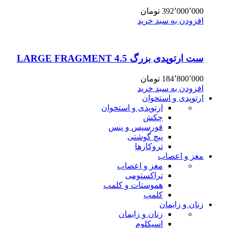
392٬000٬000
تومان
افزودن به سبد خرید
ست ارتوپدی بزرگ 4.5 LARGE FRAGMENT
184٬800٬000
تومان
افزودن به سبد خرید
ارتوپدی و استخوان
ارتوپدی و استخوان
چکش
فورسپس و پنس
پیچ گوشتی
تروکارها
مغز و اعصاب
مغز و اعصاب
تراکستومی
هموستات و کلمپ
کلمپ
زنان و زایمان
زنان و زایمان
اسپکلوم