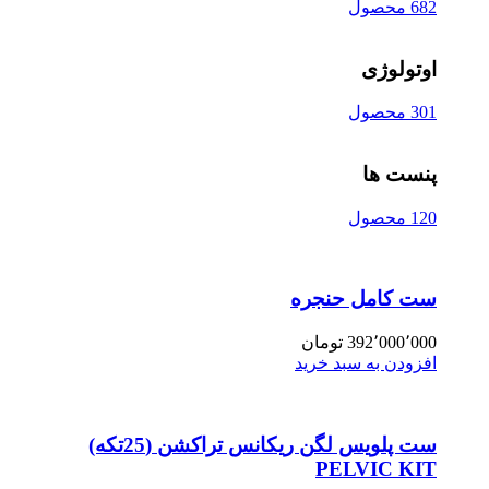
682 محصول
اوتولوژی
301 محصول
پنست ها
120 محصول
ست کامل حنجره
392٬000٬000
تومان
افزودن به سبد خرید
ست پلویس لگن ریکانس تراکشن (25تکه)
PELVIC KIT