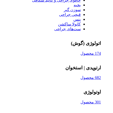
چاقوی جراحی و کالبد شکافی
بخیه
سوزن‌ گیر
قیچی‌ جراحی
پنس
کانولا ساکشن
ست‌های جراحی
اتولوژی (گوش)
174 محصول
ارتوپدی | استخوان
682 محصول
اوتولوژی
301 محصول