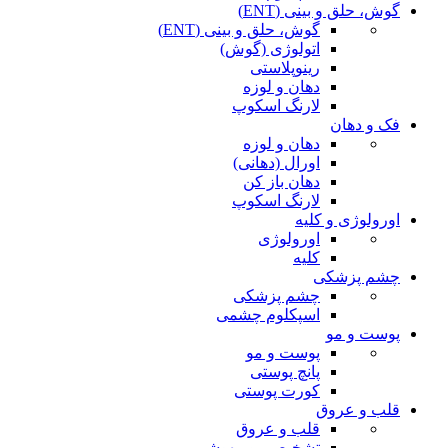
گوش، حلق و بینی (ENT)
گوش، حلق و بینی (ENT)
اتولوژی (گوش)
رینوپلاستی
دهان و لوزه
لارنگ اسکوپ
فک و دهان
دهان و لوزه
اورال (دهانی)
دهان باز کن
لارنگ اسکوپ
اورولوژی و کلیه
اورولوژی
کلیه
چشم پزشکی
چشم پزشکی
اسپکلوم چشمی
پوست و مو
پوست و مو
پانچ پوستی
کورت پوستی
قلب و عروق
قلب و عروق
تشخیصی و بیهوشی