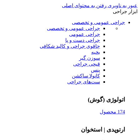
عبور به ناوبری
رفتن به محتوای اصلی
ابزار جراحی
جراحی عمومی و تخصصی
جراحی عمومی و تخصصی
جراحی عمومی
جراحی دست و پا
چاقوی جراحی و کالبد شکافی
بخیه
سوزن‌ گیر
قیچی‌ جراحی
پنس
کانولا ساکشن
ست‌های جراحی
اتولوژی (گوش)
174 محصول
ارتوپدی | استخوان