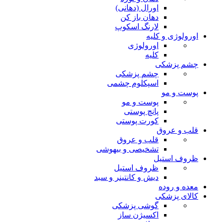
اورال (دهانی)
دهان باز کن
لارنگ اسکوپ
اورولوژی و کلیه
اورولوژی
کلیه
چشم پزشکی
چشم پزشکی
اسپکلوم چشمی
پوست و مو
پوست و مو
پانچ پوستی
کورت پوستی
قلب و عروق
قلب و عروق
تشخیصی و بیهوشی
ظروف استیل
ظروف استیل
دیش و کانتینر و سبد
معده و روده
کالای پزشکی
گوشی پزشکی
اکسیژن ساز