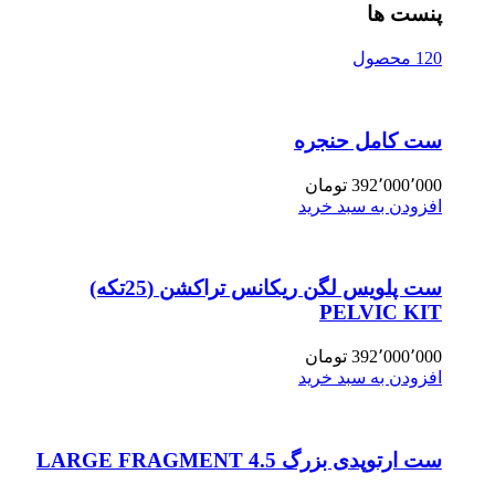
پنست ها
120 محصول
ست کامل حنجره
392٬000٬000
تومان
افزودن به سبد خرید
ست پلویس لگن ریکانس تراکشن (25تکه)
PELVIC KIT
392٬000٬000
تومان
افزودن به سبد خرید
ست ارتوپدی بزرگ 4.5 LARGE FRAGMENT