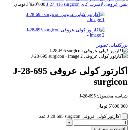
پنس عروقی لامبرت کای J-27-416 surgicon
3٬920٬000
تومان
بزرگنمایی تصویر
اکارتور کولی عروقی J-28-695
surgicon
شناسه محصول:
J-28-695
5٬600٬000
تومان
اکارتور کولی عروقی J-28-695 surgicon عدد
افزودن به سبد خرید