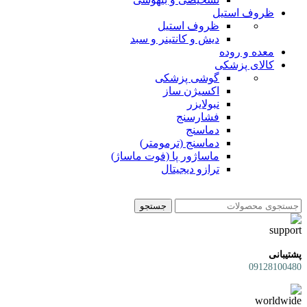
ظروف استیل
ظروف استیل
دیش و کانتینر و سبد
معده و روده
کالای پزشکی
گوشی پزشکی
اکسیژن ساز
نبولایزر
فشارسنج
دماسنج
دماسنج (ترمومتر)
ماساژور پا (فوت ماساژ)
ترازو دیجیتال
جستجو
پشتیبانی
09128100480