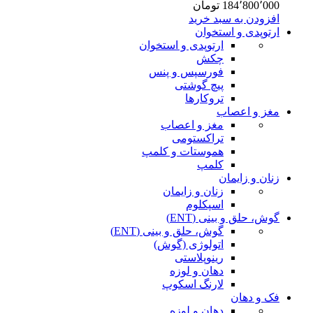
184٬800٬000
تومان
افزودن به سبد خرید
ارتوپدی و استخوان
ارتوپدی و استخوان
چکش
فورسپس و پنس
پیچ گوشتی
تروکارها
مغز و اعصاب
مغز و اعصاب
تراکستومی
هموستات و کلمپ
کلمپ
زنان و زایمان
زنان و زایمان
اسپکلوم
گوش، حلق و بینی (ENT)
گوش، حلق و بینی (ENT)
اتولوژی (گوش)
رینوپلاستی
دهان و لوزه
لارنگ اسکوپ
فک و دهان
دهان و لوزه