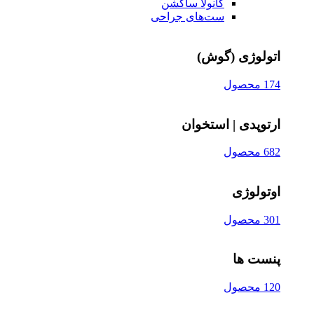
کانولا ساکشن
ست‌های جراحی
اتولوژی (گوش)
174 محصول
ارتوپدی | استخوان
682 محصول
اوتولوژی
301 محصول
پنست ها
120 محصول