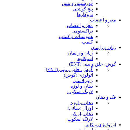
فورسپس و پنس
پیچ گوشتی
تروکارها
مغز و اعصاب
مغز و اعصاب
تراکستومی
هموستات و کلمپ
کلمپ
زنان و زایمان
زنان و زایمان
اسپکلوم
گوش، حلق و بینی (ENT)
گوش، حلق و بینی (ENT)
اتولوژی (گوش)
رینوپلاستی
دهان و لوزه
لارنگ اسکوپ
فک و دهان
دهان و لوزه
اورال (دهانی)
دهان باز کن
لارنگ اسکوپ
اورولوژی و کلیه