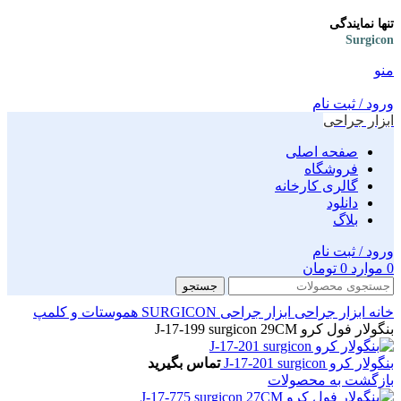
تنها نمایندگی
Surgicon
منو
ورود / ثبت نام
ابزار جراحی
صفحه اصلی
فروشگاه
گالری کارخانه
دانلود
بلاگ
ورود / ثبت نام
0
موارد
0
تومان
جستجو
خانه
ابزار جراحی
ابزار جراحی SURGICON
هموستات و کلمپ
بنگولار فول کرو J-17-199 surgicon 29CM
بنگولار کرو J-17-201 surgicon
تماس بگیرید
بازگشت به محصولات