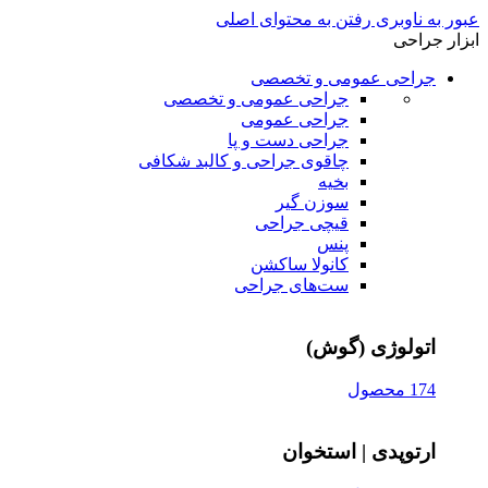
عبور به ناوبری
رفتن به محتوای اصلی
ابزار جراحی
جراحی عمومی و تخصصی
جراحی عمومی و تخصصی
جراحی عمومی
جراحی دست و پا
چاقوی جراحی و کالبد شکافی
بخیه
سوزن‌ گیر
قیچی‌ جراحی
پنس
کانولا ساکشن
ست‌های جراحی
اتولوژی (گوش)
174 محصول
ارتوپدی | استخوان