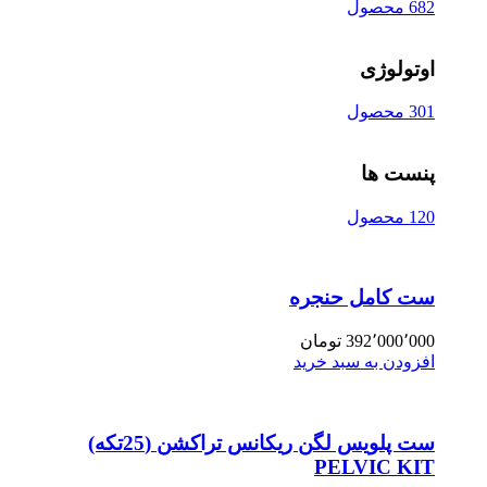
682 محصول
اوتولوژی
301 محصول
پنست ها
120 محصول
ست کامل حنجره
392٬000٬000
تومان
افزودن به سبد خرید
ست پلویس لگن ریکانس تراکشن (25تکه)
PELVIC KIT