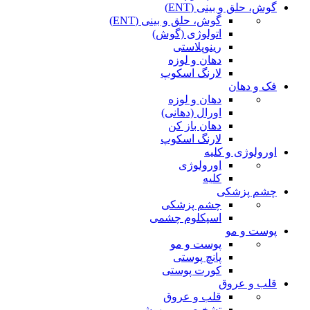
گوش، حلق و بینی (ENT)
گوش، حلق و بینی (ENT)
اتولوژی (گوش)
رینوپلاستی
دهان و لوزه
لارنگ اسکوپ
فک و دهان
دهان و لوزه
اورال (دهانی)
دهان باز کن
لارنگ اسکوپ
اورولوژی و کلیه
اورولوژی
کلیه
چشم پزشکی
چشم پزشکی
اسپکلوم چشمی
پوست و مو
پوست و مو
پانچ پوستی
کورت پوستی
قلب و عروق
قلب و عروق
تشخیصی و بیهوشی