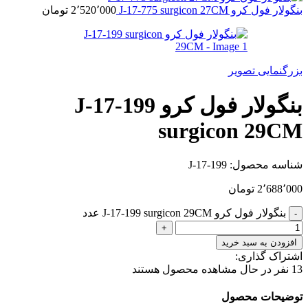
بنگولار فول کرو J-17-775 surgicon 27CM
2٬520٬000
تومان
بزرگنمایی تصویر
بنگولار فول کرو J-17-199
surgicon 29CM
شناسه محصول:
J-17-199
2٬688٬000
تومان
بنگولار فول کرو J-17-199 surgicon 29CM عدد
افزودن به سبد خرید
اشتراک گذاری:
13
نفر در حال مشاهده محصول هستند
توضیحات محصول