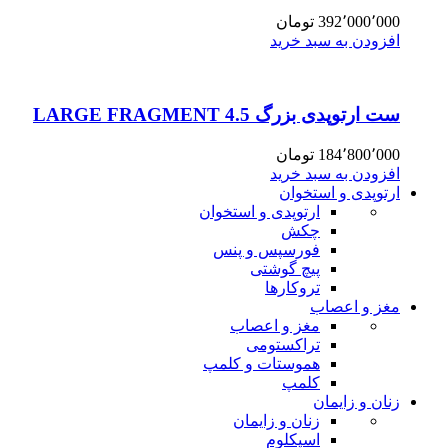
392٬000٬000
تومان
افزودن به سبد خرید
ست ارتوپدی بزرگ 4.5 LARGE FRAGMENT
184٬800٬000
تومان
افزودن به سبد خرید
ارتوپدی و استخوان
ارتوپدی و استخوان
چکش
فورسپس و پنس
پیچ گوشتی
تروکارها
مغز و اعصاب
مغز و اعصاب
تراکستومی
هموستات و کلمپ
کلمپ
زنان و زایمان
زنان و زایمان
اسپکلوم