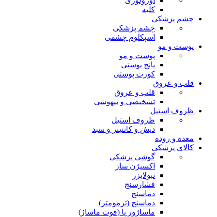
اورولوژی
کلیه
چشم پزشکی
چشم پزشکی
اسپکلوم چشمی
پوست و مو
پوست و مو
پانچ پوستی
کورت پوستی
قلب و عروق
قلب و عروق
تشخیصی و بیهوشی
ظروف استیل
ظروف استیل
دیش و کانتینر و سبد
معده و روده
کالای پزشکی
گوشی پزشکی
اکسیژن ساز
نبولایزر
فشارسنج
دماسنج
دماسنج (ترمومتر)
ماساژور پا (فوت ماساژ)