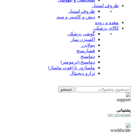
ظروف استیل
ظروف استیل
دیش و کانتینر و سبد
معده و روده
کالای پزشکی
گوشی پزشکی
اکسیژن ساز
نبولایزر
فشارسنج
دماسنج
دماسنج (ترمومتر)
ماساژور پا (فوت ماساژ)
ترازو دیجیتال
جستجو
پشتیبانی
09128100480