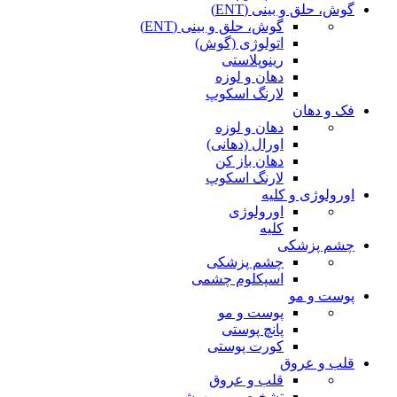
گوش، حلق و بینی (ENT)
گوش، حلق و بینی (ENT)
اتولوژی (گوش)
رینوپلاستی
دهان و لوزه
لارنگ اسکوپ
فک و دهان
دهان و لوزه
اورال (دهانی)
دهان باز کن
لارنگ اسکوپ
اورولوژی و کلیه
اورولوژی
کلیه
چشم پزشکی
چشم پزشکی
اسپکلوم چشمی
پوست و مو
پوست و مو
پانچ پوستی
کورت پوستی
قلب و عروق
قلب و عروق
تشخیصی و بیهوشی