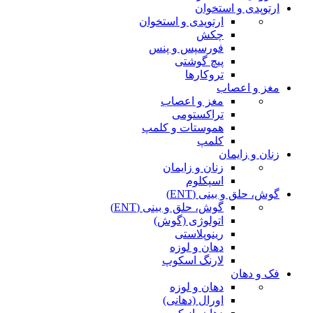
ارتوپدی و استخوان
ارتوپدی و استخوان
چکش
فورسپس و پنس
پیچ گوشتی
تروکارها
مغز و اعصاب
مغز و اعصاب
تراکستومی
هموستات و کلمپ
کلمپ
زنان و زایمان
زنان و زایمان
اسپکلوم
گوش، حلق و بینی (ENT)
گوش، حلق و بینی (ENT)
اتولوژی (گوش)
رینوپلاستی
دهان و لوزه
لارنگ اسکوپ
فک و دهان
دهان و لوزه
اورال (دهانی)