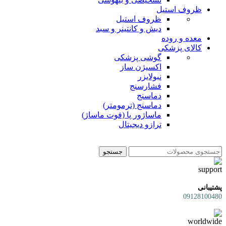
ظروف استیل
ظروف استیل
دیش و کانتینر و سبد
معده و روده
کالای پزشکی
گوشی پزشکی
اکسیژن ساز
نبولایزر
فشارسنج
دماسنج
دماسنج (ترمومتر)
ماساژور پا (فوت ماساژ)
ترازو دیجیتال
جستجو
پشتیبانی
09128100480