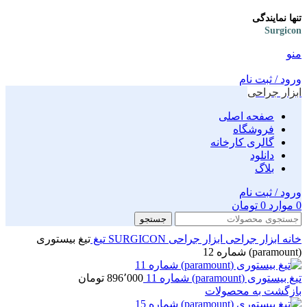
تنها نمایندگی
Surgicon
منو
ورود / ثبت نام
ابزار جراحی
صفحه اصلی
فروشگاه
گالری کارخانه
دانلود
بلاگ
ورود / ثبت نام
0
موارد
0
تومان
جستجو
خانه
ابزار جراحی
ابزار جراحی SURGICON
تیغ
تیغ بیستوری
(paramount) شماره 12
تیغ بیستوری (paramount) شماره 11
896٬000
تومان
بازگشت به محصولات