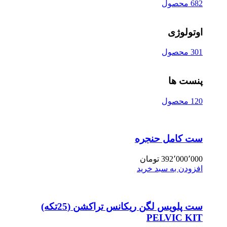
682 محصول
اوتولوژی
301 محصول
پنست ها
120 محصول
ست کامل حنجره
392٬000٬000
تومان
افزودن به سبد خرید
ست پلویس لگن ریکانس تراکشن (25تکه)
PELVIC KIT