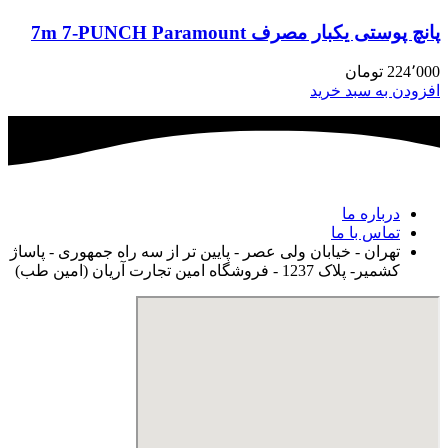
پانچ پوستی یکبار مصرف 7m 7-PUNCH Paramount
224٬000
تومان
افزودن به سبد خرید
درباره ما
تماس با ما
تهران - خیابان ولی عصر - پایین تر از سه راه جمهوری - پاساژ
کشمیر- پلاک 1237 - فروشگاه امین تجارت آریان (امین طب)