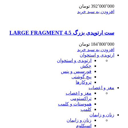
392٬000٬000
تومان
افزودن به سبد خرید
ست ارتوپدی بزرگ 4.5 LARGE FRAGMENT
184٬800٬000
تومان
افزودن به سبد خرید
ارتوپدی و استخوان
ارتوپدی و استخوان
چکش
فورسپس و پنس
پیچ گوشتی
تروکارها
مغز و اعصاب
مغز و اعصاب
تراکستومی
هموستات و کلمپ
کلمپ
زنان و زایمان
زنان و زایمان
اسپکلوم