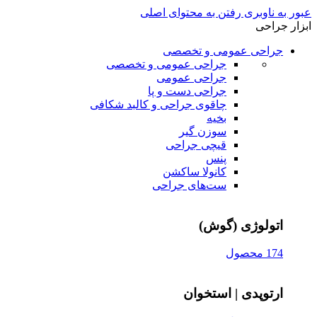
عبور به ناوبری
رفتن به محتوای اصلی
ابزار جراحی
جراحی عمومی و تخصصی
جراحی عمومی و تخصصی
جراحی عمومی
جراحی دست و پا
چاقوی جراحی و کالبد شکافی
بخیه
سوزن‌ گیر
قیچی‌ جراحی
پنس
کانولا ساکشن
ست‌های جراحی
اتولوژی (گوش)
174 محصول
ارتوپدی | استخوان