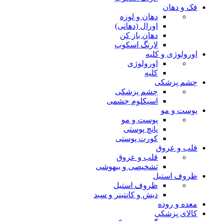
فک و دهان
دهان و لوزه
اورال (دهانی)
دهان باز کن
لارنگ اسکوپ
اورولوژی و کلیه
اورولوژی
کلیه
چشم پزشکی
چشم پزشکی
اسپکلوم چشمی
پوست و مو
پوست و مو
پانچ پوستی
کورت پوستی
قلب و عروق
قلب و عروق
تشخیصی و بیهوشی
ظروف استیل
ظروف استیل
دیش و کانتینر و سبد
معده و روده
کالای پزشکی