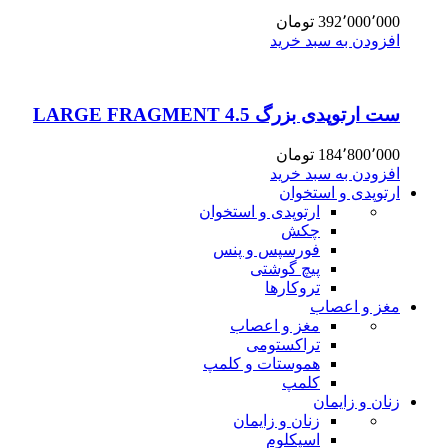
392٬000٬000
تومان
افزودن به سبد خرید
ست ارتوپدی بزرگ 4.5 LARGE FRAGMENT
184٬800٬000
تومان
افزودن به سبد خرید
ارتوپدی و استخوان
ارتوپدی و استخوان
چکش
فورسپس و پنس
پیچ گوشتی
تروکارها
مغز و اعصاب
مغز و اعصاب
تراکستومی
هموستات و کلمپ
کلمپ
زنان و زایمان
زنان و زایمان
اسپکلوم