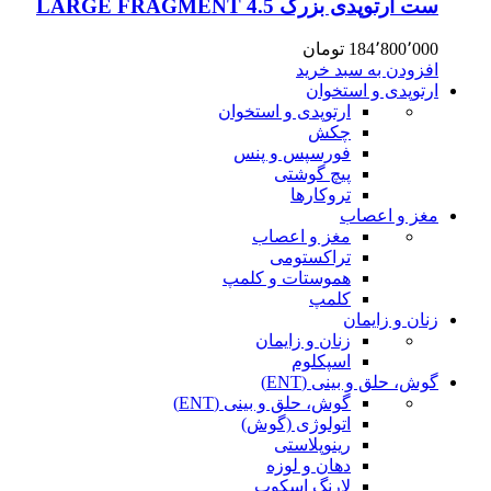
ست ارتوپدی بزرگ 4.5 LARGE FRAGMENT
184٬800٬000
تومان
افزودن به سبد خرید
ارتوپدی و استخوان
ارتوپدی و استخوان
چکش
فورسپس و پنس
پیچ گوشتی
تروکارها
مغز و اعصاب
مغز و اعصاب
تراکستومی
هموستات و کلمپ
کلمپ
زنان و زایمان
زنان و زایمان
اسپکلوم
گوش، حلق و بینی (ENT)
گوش، حلق و بینی (ENT)
اتولوژی (گوش)
رینوپلاستی
دهان و لوزه
لارنگ اسکوپ