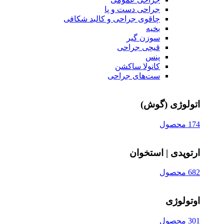
جراحی دست و پا
چاقوی جراحی و کالبد شکافی
بخیه
سوزن‌ گیر
قیچی‌ جراحی
پنس
کانولا ساکشن
ست‌های جراحی
اتولوژی (گوش)
174 محصول
ارتوپدی | استخوان
682 محصول
اوتولوژی
301 محصول