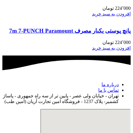
224٬000
تومان
افزودن به سبد خرید
پانچ پوستی یکبار مصرف 7m 7-PUNCH Paramount
224٬000
تومان
افزودن به سبد خرید
درباره ما
تماس با ما
تهران - خیابان ولی عصر - پایین تر از سه راه جمهوری - پاساژ
کشمیر- پلاک 1237 - فروشگاه امین تجارت آریان (امین طب)