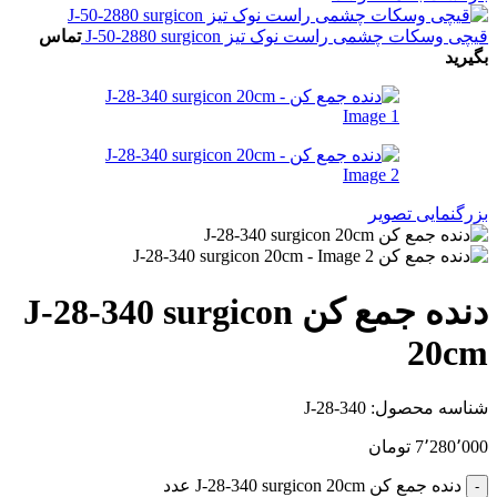
قیچی وسکات چشمی راست نوک تیز J-50-2880 surgicon
تماس
بگیرید
بزرگنمایی تصویر
دنده جمع کن J-28-340 surgicon
20cm
شناسه محصول:
J-28-340
7٬280٬000
تومان
دنده جمع کن J-28-340 surgicon 20cm عدد