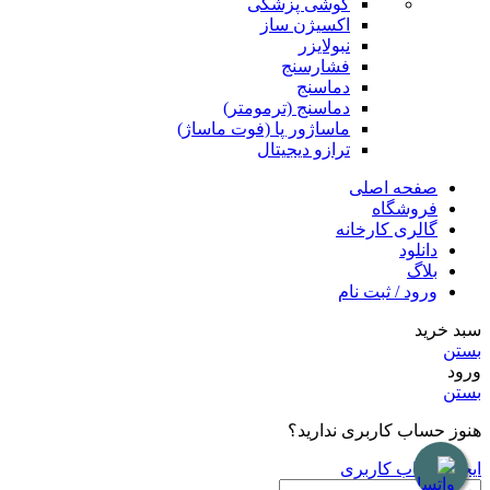
گوشی پزشکی
اکسیژن ساز
نبولایزر
فشارسنج
دماسنج
دماسنج (ترمومتر)
ماساژور پا (فوت ماساژ)
ترازو دیجیتال
صفحه اصلی
فروشگاه
گالری کارخانه
دانلود
بلاگ
ورود / ثبت نام
سبد خرید
بستن
ورود
بستن
هنوز حساب کاربری ندارید؟
ایجاد حساب کاربری