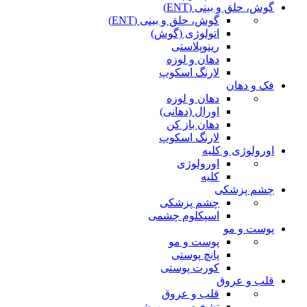
گوش، حلق و بینی (ENT)
گوش، حلق و بینی (ENT)
اتولوژی (گوش)
رینوپلاستی
دهان و لوزه
لارنگ اسکوپ
فک و دهان
دهان و لوزه
اورال (دهانی)
دهان باز کن
لارنگ اسکوپ
اورولوژی و کلیه
اورولوژی
کلیه
چشم پزشکی
چشم پزشکی
اسپکلوم چشمی
پوست و مو
پوست و مو
پانچ پوستی
کورت پوستی
قلب و عروق
قلب و عروق
تشخیصی و بیهوشی