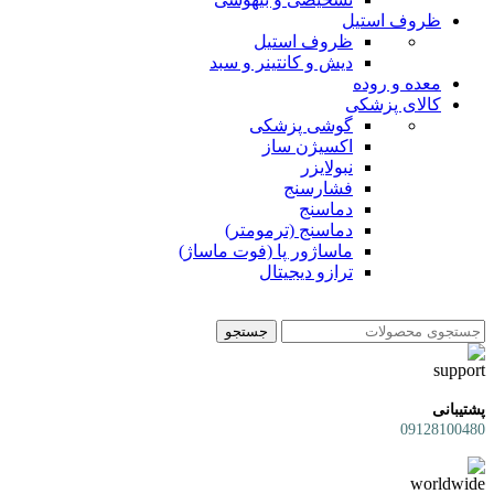
ظروف استیل
ظروف استیل
دیش و کانتینر و سبد
معده و روده
کالای پزشکی
گوشی پزشکی
اکسیژن ساز
نبولایزر
فشارسنج
دماسنج
دماسنج (ترمومتر)
ماساژور پا (فوت ماساژ)
ترازو دیجیتال
جستجو
پشتیبانی
09128100480