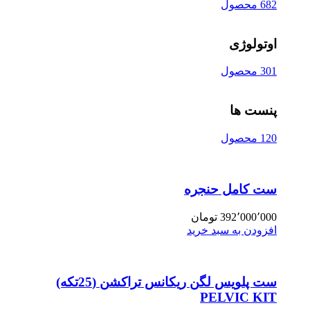
682 محصول
اوتولوژی
301 محصول
پنست ها
120 محصول
ست کامل حنجره
392٬000٬000
تومان
افزودن به سبد خرید
ست پلویس لگن ریکانس تراکشن (25تکه)
PELVIC KIT