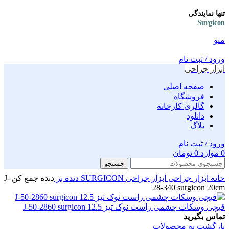
تنها نمایندگی
Surgicon
منو
ورود / ثبت نام
ابزار جراحی
صفحه اصلی
فروشگاه
گالری کارخانه
دانلود
بلاگ
ورود / ثبت نام
0
موارد
0
تومان
جستجو
خانه
ابزار جراحی
ابزار جراحی SURGICON
دنده بر
دنده جمع کن J-
28-340 surgicon 20cm
قیچی وسکات چشمی راست نوک تیز J-50-2860 surgicon 12.5
تماس بگیرید
بازگشت به محصولات