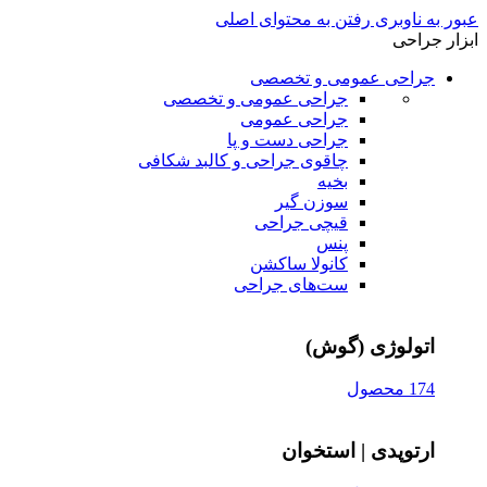
عبور به ناوبری
رفتن به محتوای اصلی
ابزار جراحی
جراحی عمومی و تخصصی
جراحی عمومی و تخصصی
جراحی عمومی
جراحی دست و پا
چاقوی جراحی و کالبد شکافی
بخیه
سوزن‌ گیر
قیچی‌ جراحی
پنس
کانولا ساکشن
ست‌های جراحی
اتولوژی (گوش)
174 محصول
ارتوپدی | استخوان