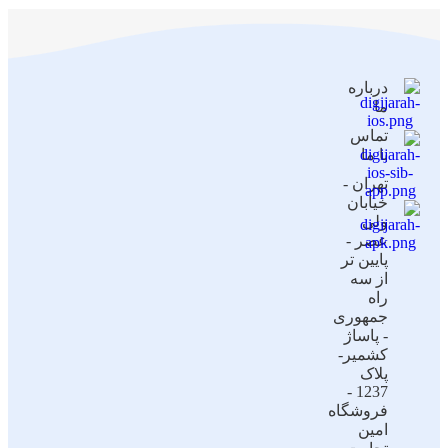
درباره
ما
تماس
با ما
تهران -
خیابان
ولی
عصر -
پایین تر
از سه
راه
جمهوری
- پاساژ
کشمیر-
پلاک
1237 -
فروشگاه
امین