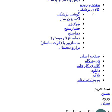
معده و روده
کالای پزشکی
گوشی پزشکی
اکسیژن ساز
نبولایزر
فشارسنج
دماسنج
دماسنج (ترمومتر)
ماساژور پا (فوت ماساژ)
ترازو دیجیتال
صفحه اصلی
فروشگاه
گالری کارخانه
دانلود
بلاگ
ورود / ثبت نام
سبد خرید
بستن
ورود
بستن
هنوز حساب کاربری ندارید؟