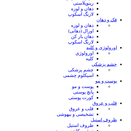
رینوپلاستی
دهان و لوزه
لارنگ اسکوپ
فک و دهان
دهان و لوزه
اورال (دهانی)
دهان باز کن
لارنگ اسکوپ
اورولوژی و کلیه
اورولوژی
کلیه
چشم پزشکی
چشم پزشکی
اسپکلوم چشمی
پوست و مو
پوست و مو
پانچ پوستی
کورت پوستی
قلب و عروق
قلب و عروق
تشخیصی و بیهوشی
ظروف استیل
ظروف استیل
دیش و کانتینر و سبد