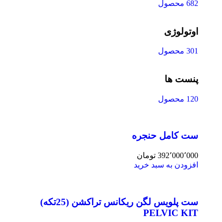
682 محصول
اوتولوژی
301 محصول
پنست ها
120 محصول
ست کامل حنجره
392٬000٬000
تومان
افزودن به سبد خرید
ست پلویس لگن ریکانس تراکشن (25تکه)
PELVIC KIT