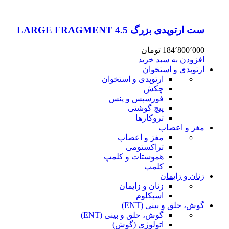
ست ارتوپدی بزرگ 4.5 LARGE FRAGMENT
184٬800٬000
تومان
افزودن به سبد خرید
ارتوپدی و استخوان
ارتوپدی و استخوان
چکش
فورسپس و پنس
پیچ گوشتی
تروکارها
مغز و اعصاب
مغز و اعصاب
تراکستومی
هموستات و کلمپ
کلمپ
زنان و زایمان
زنان و زایمان
اسپکلوم
گوش، حلق و بینی (ENT)
گوش، حلق و بینی (ENT)
اتولوژی (گوش)