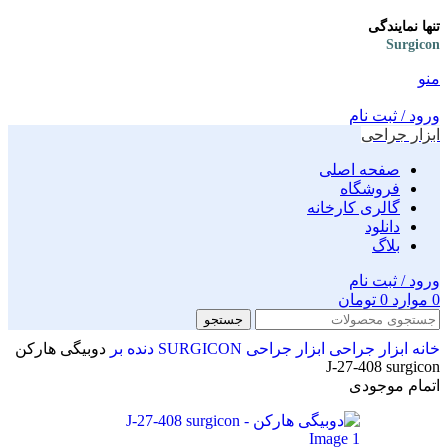
تنها نمایندگی
Surgicon
منو
ورود / ثبت نام
ابزار جراحی
صفحه اصلی
فروشگاه
گالری کارخانه
دانلود
بلاگ
ورود / ثبت نام
0
موارد
0
تومان
جستجو
خانه
ابزار جراحی
ابزار جراحی SURGICON
دنده بر
دوبیگی هارکن
J-27-408 surgicon
اتمام موجودی