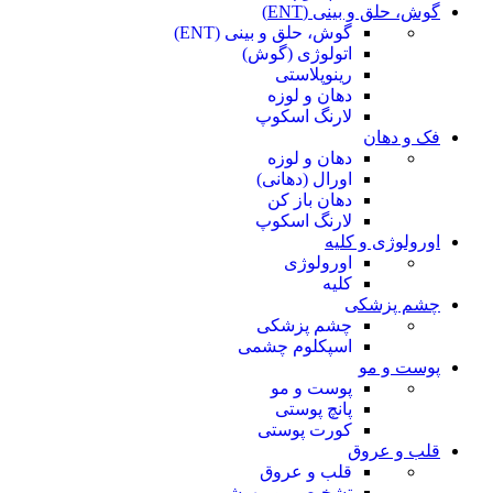
گوش، حلق و بینی (ENT)
گوش، حلق و بینی (ENT)
اتولوژی (گوش)
رینوپلاستی
دهان و لوزه
لارنگ اسکوپ
فک و دهان
دهان و لوزه
اورال (دهانی)
دهان باز کن
لارنگ اسکوپ
اورولوژی و کلیه
اورولوژی
کلیه
چشم پزشکی
چشم پزشکی
اسپکلوم چشمی
پوست و مو
پوست و مو
پانچ پوستی
کورت پوستی
قلب و عروق
قلب و عروق
تشخیصی و بیهوشی