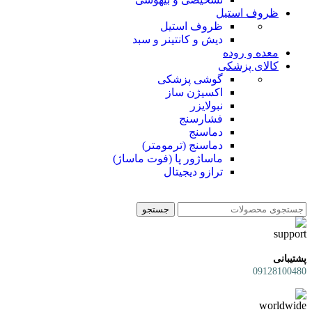
ظروف استیل
ظروف استیل
دیش و کانتینر و سبد
معده و روده
کالای پزشکی
گوشی پزشکی
اکسیژن ساز
نبولایزر
فشارسنج
دماسنج
دماسنج (ترمومتر)
ماساژور پا (فوت ماساژ)
ترازو دیجیتال
جستجو
پشتیبانی
09128100480