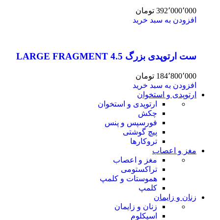
392٬000٬000
تومان
افزودن به سبد خرید
ست ارتوپدی بزرگ 4.5 LARGE FRAGMENT
184٬800٬000
تومان
افزودن به سبد خرید
ارتوپدی و استخوان
ارتوپدی و استخوان
چکش
فورسپس و پنس
پیچ گوشتی
تروکارها
مغز و اعصاب
مغز و اعصاب
تراکستومی
هموستات و کلمپ
کلمپ
زنان و زایمان
زنان و زایمان
اسپکلوم