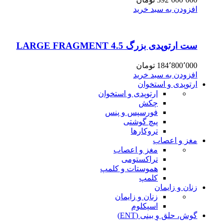
افزودن به سبد خرید
ست ارتوپدی بزرگ 4.5 LARGE FRAGMENT
184٬800٬000
تومان
افزودن به سبد خرید
ارتوپدی و استخوان
ارتوپدی و استخوان
چکش
فورسپس و پنس
پیچ گوشتی
تروکارها
مغز و اعصاب
مغز و اعصاب
تراکستومی
هموستات و کلمپ
کلمپ
زنان و زایمان
زنان و زایمان
اسپکلوم
گوش، حلق و بینی (ENT)