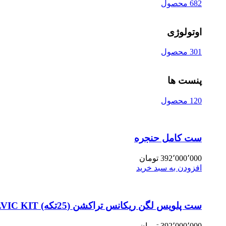
682 محصول
اوتولوژی
301 محصول
پنست ها
120 محصول
ست کامل حنجره
392٬000٬000
تومان
افزودن به سبد خرید
ست پلویس لگن ریکانس تراکشن (25تکه) PELVIC KIT
392٬000٬000
تومان