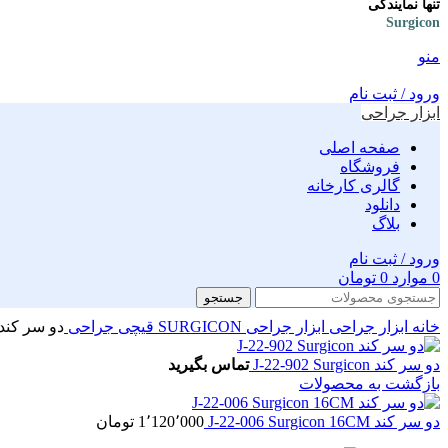
تنها نمایندگی
Surgicon
منو
ورود / ثبت نام
ابزار جراحی
صفحه اصلی
فروشگاه
گالری کارخانه
دانلود
بلاگ
ورود / ثبت نام
0
موارد
0
تومان
جستجو
خانه
ابزار جراحی
ابزار جراحی SURGICON
قیچی جراحی
دو سر کند 22-008 Surgicon 20CM
دو سر کند J-22-902 Surgicon
تماس بگیرید
بازگشت به محصولات
دو سر کند J-22-006 Surgicon 16CM
1٬120٬000
تومان