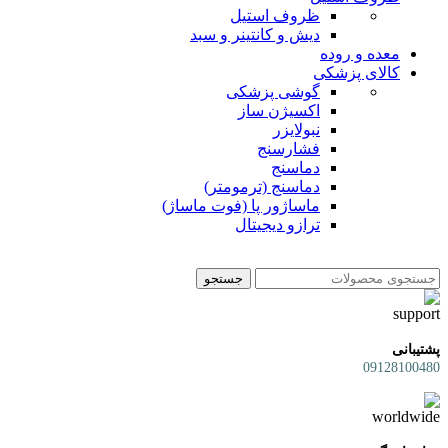
ظروف استیل
دیش و کانتینر و سبد
معده و روده
کالای پزشکی
گوشی پزشکی
اکسیژن ساز
نبولایزر
فشارسنج
دماسنج
دماسنج (ترمومتر)
ماساژور پا (فوت ماساژ)
ترازو دیجیتال
جستجو
پشتیبانی
09128100480