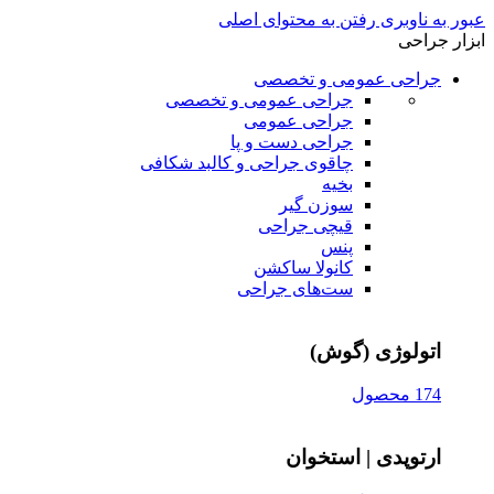
عبور به ناوبری
رفتن به محتوای اصلی
ابزار جراحی
جراحی عمومی و تخصصی
جراحی عمومی و تخصصی
جراحی عمومی
جراحی دست و پا
چاقوی جراحی و کالبد شکافی
بخیه
سوزن‌ گیر
قیچی‌ جراحی
پنس
کانولا ساکشن
ست‌های جراحی
اتولوژی (گوش)
174 محصول
ارتوپدی | استخوان