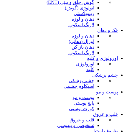
گوش، حلق و بینی (ENT)
اتولوژی (گوش)
رینوپلاستی
دهان و لوزه
لارنگ اسکوپ
فک و دهان
دهان و لوزه
اورال (دهانی)
دهان باز کن
لارنگ اسکوپ
اورولوژی و کلیه
اورولوژی
کلیه
چشم پزشکی
چشم پزشکی
اسپکلوم چشمی
پوست و مو
پوست و مو
پانچ پوستی
کورت پوستی
قلب و عروق
قلب و عروق
تشخیصی و بیهوشی
ظروف استیل