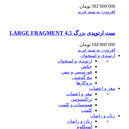
392٬000٬000
تومان
افزودن به سبد خرید
ست ارتوپدی بزرگ 4.5 LARGE FRAGMENT
184٬800٬000
تومان
افزودن به سبد خرید
ارتوپدی و استخوان
ارتوپدی و استخوان
چکش
فورسپس و پنس
پیچ گوشتی
تروکارها
مغز و اعصاب
مغز و اعصاب
تراکستومی
هموستات و کلمپ
کلمپ
زنان و زایمان
زنان و زایمان
اسپکلوم