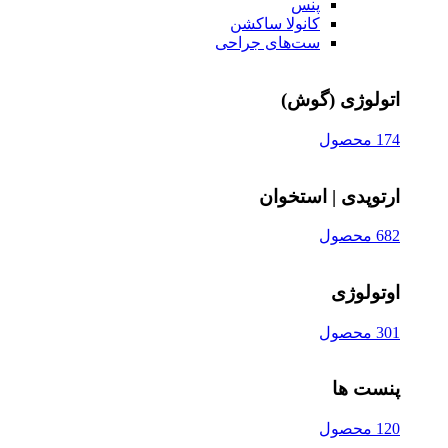
پنس
کانولا ساکشن
ست‌های جراحی
اتولوژی (گوش)
174 محصول
ارتوپدی | استخوان
682 محصول
اوتولوژی
301 محصول
پنست ها
120 محصول