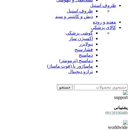
ظروف استیل
ظروف استیل
دیش و کانتینر و سبد
معده و روده
کالای پزشکی
گوشی پزشکی
اکسیژن ساز
نبولایزر
فشارسنج
دماسنج
دماسنج (ترمومتر)
ماساژور پا (فوت ماساژ)
ترازو دیجیتال
جستجو
پشتیبانی
09128100480