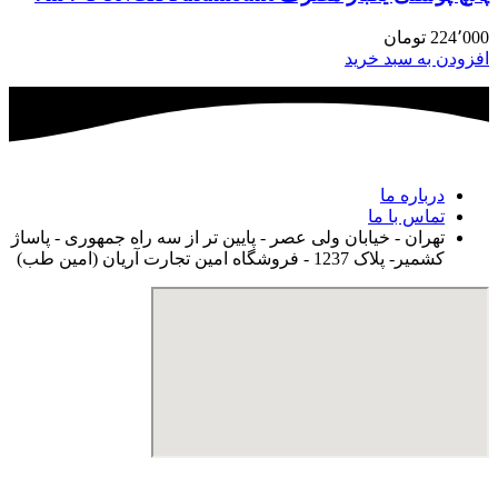
224٬000
تومان
افزودن به سبد خرید
درباره ما
تماس با ما
تهران - خیابان ولی عصر - پایین تر از سه راه جمهوری - پاساژ
کشمیر- پلاک 1237 - فروشگاه امین تجارت آریان (امین طب)