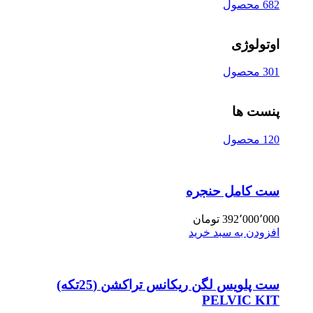
682 محصول
اوتولوژی
301 محصول
پنست ها
120 محصول
ست کامل حنجره
392٬000٬000
تومان
افزودن به سبد خرید
ست پلویس لگن ریکانس تراکشن (25تکه)
PELVIC KIT