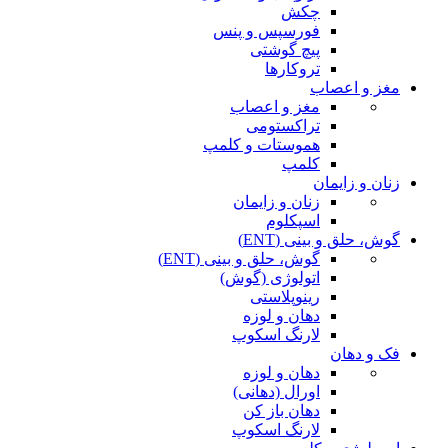
چکش
فورسپس و پنس
پیچ گوشتی
تروکارها
مغز و اعصاب
مغز و اعصاب
تراکستومی
هموستات و کلمپ
کلمپ
زنان و زایمان
زنان و زایمان
اسپکلوم
گوش، حلق و بینی (ENT)
گوش، حلق و بینی (ENT)
اتولوژی (گوش)
رینوپلاستی
دهان و لوزه
لارنگ اسکوپ
فک و دهان
دهان و لوزه
اورال (دهانی)
دهان باز کن
لارنگ اسکوپ