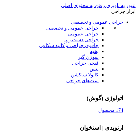
عبور به ناوبری
رفتن به محتوای اصلی
ابزار جراحی
جراحی عمومی و تخصصی
جراحی عمومی و تخصصی
جراحی عمومی
جراحی دست و پا
چاقوی جراحی و کالبد شکافی
بخیه
سوزن‌ گیر
قیچی‌ جراحی
پنس
کانولا ساکشن
ست‌های جراحی
اتولوژی (گوش)
174 محصول
ارتوپدی | استخوان