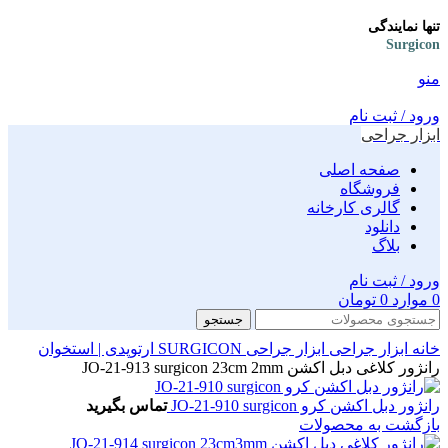
تنها نمایندگی
Surgicon
منو
ورود / ثبت نام
ابزار جراحی
صفحه اصلی
فروشگاه
گالری کارخانه
دانلود
بلاگ
ورود / ثبت نام
0
موارد
0
تومان
جستجو
خانه
ابزار جراحی
ابزار جراحی SURGICON
ارتوپدی | استخوان
رانژور کلاغی دبل اکشن JO-21-913 surgicon 23cm 2mm
رانژور دبل اکشن کرو JO-21-910 surgicon
تماس بگیرید
بازگشت به محصولات