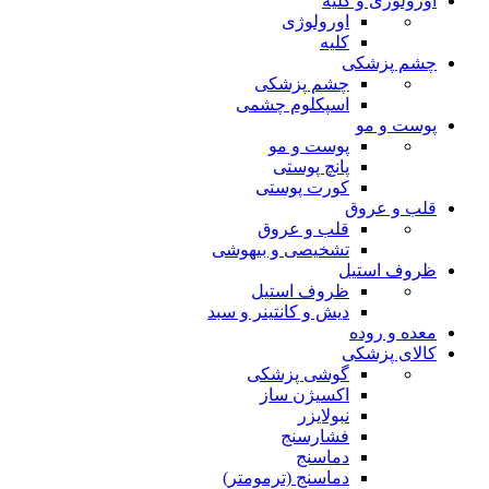
اورولوژی و کلیه
اورولوژی
کلیه
چشم پزشکی
چشم پزشکی
اسپکلوم چشمی
پوست و مو
پوست و مو
پانچ پوستی
کورت پوستی
قلب و عروق
قلب و عروق
تشخیصی و بیهوشی
ظروف استیل
ظروف استیل
دیش و کانتینر و سبد
معده و روده
کالای پزشکی
گوشی پزشکی
اکسیژن ساز
نبولایزر
فشارسنج
دماسنج
دماسنج (ترمومتر)