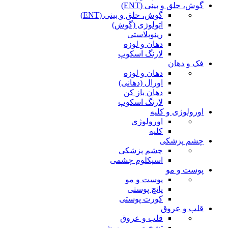
گوش، حلق و بینی (ENT)
گوش، حلق و بینی (ENT)
اتولوژی (گوش)
رینوپلاستی
دهان و لوزه
لارنگ اسکوپ
فک و دهان
دهان و لوزه
اورال (دهانی)
دهان باز کن
لارنگ اسکوپ
اورولوژی و کلیه
اورولوژی
کلیه
چشم پزشکی
چشم پزشکی
اسپکلوم چشمی
پوست و مو
پوست و مو
پانچ پوستی
کورت پوستی
قلب و عروق
قلب و عروق
تشخیصی و بیهوشی