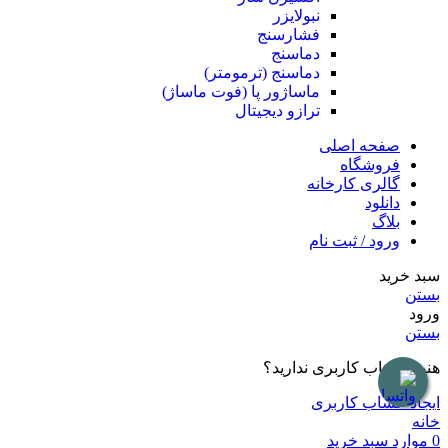
نبولایزر
فشارسنج
دماسنج
دماسنج (ترمومتر)
ماساژور پا (فوت ماساژ)
ترازو دیجیتال
صفحه اصلی
فروشگاه
گالری کارخانه
دانلود
بلاگ
ورود / ثبت نام
سبد خرید
بستن
ورود
بستن
هنوز حساب کاربری ندارید؟
ایجاد حساب کاربری
خانه
0
موارد
سبد خرید