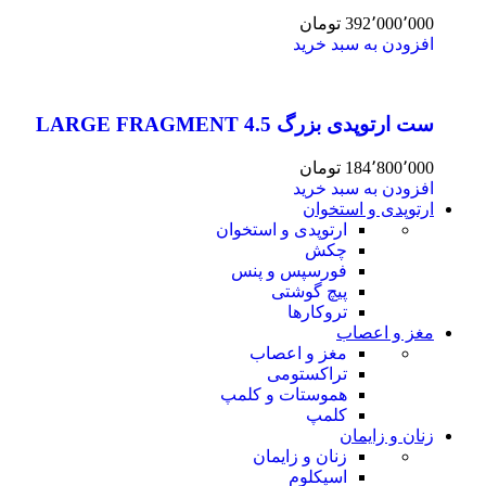
392٬000٬000
تومان
افزودن به سبد خرید
ست ارتوپدی بزرگ 4.5 LARGE FRAGMENT
184٬800٬000
تومان
افزودن به سبد خرید
ارتوپدی و استخوان
ارتوپدی و استخوان
چکش
فورسپس و پنس
پیچ گوشتی
تروکارها
مغز و اعصاب
مغز و اعصاب
تراکستومی
هموستات و کلمپ
کلمپ
زنان و زایمان
زنان و زایمان
اسپکلوم