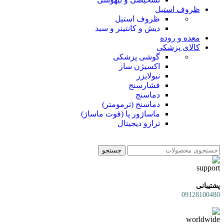
ظروف استیل
ظروف استیل
دیش و کانتینر و سبد
معده و روده
کالای پزشکی
گوشی پزشکی
اکسیژن ساز
نبولایزر
فشارسنج
دماسنج
دماسنج (ترمومتر)
ماساژور پا (فوت ماساژ)
ترازو دیجیتال
جستجو
پشتیبانی
09128100480