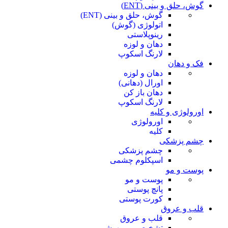
گوش، حلق و بینی (ENT)
گوش، حلق و بینی (ENT)
اتولوژی (گوش)
رینوپلاستی
دهان و لوزه
لارنگ اسکوپ
فک و دهان
دهان و لوزه
اورال (دهانی)
دهان باز کن
لارنگ اسکوپ
اورولوژی و کلیه
اورولوژی
کلیه
چشم پزشکی
چشم پزشکی
اسپکلوم چشمی
پوست و مو
پوست و مو
پانچ پوستی
کورت پوستی
قلب و عروق
قلب و عروق
تشخیصی و بیهوشی