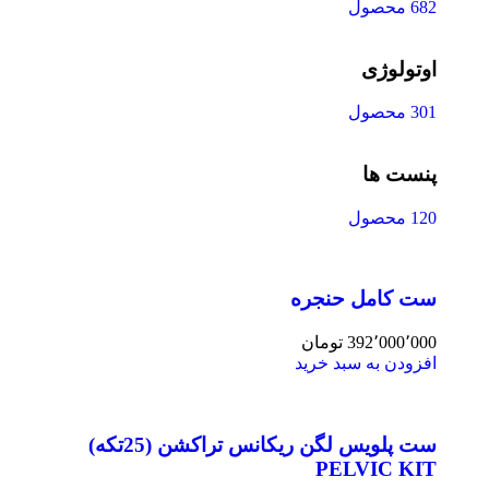
682 محصول
اوتولوژی
301 محصول
پنست ها
120 محصول
ست کامل حنجره
392٬000٬000
تومان
افزودن به سبد خرید
ست پلویس لگن ریکانس تراکشن (25تکه)
PELVIC KIT