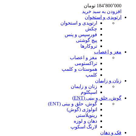
184٬800٬000
تومان
افزودن به سبد خرید
ارتوپدی و استخوان
ارتوپدی و استخوان
چکش
فورسپس و پنس
پیچ گوشتی
تروکارها
مغز و اعصاب
مغز و اعصاب
تراکستومی
هموستات و کلمپ
کلمپ
زنان و زایمان
زنان و زایمان
اسپکلوم
گوش، حلق و بینی (ENT)
گوش، حلق و بینی (ENT)
اتولوژی (گوش)
رینوپلاستی
دهان و لوزه
لارنگ اسکوپ
فک و دهان