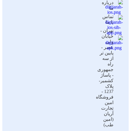
درباره
ما
تماس
با ما
تهران -
خیابان
ولی
عصر -
پایین تر
از سه
راه
جمهوری
- پاساژ
کشمیر-
پلاک
1237 -
فروشگاه
امین
تجارت
آریان
(امین
طب)