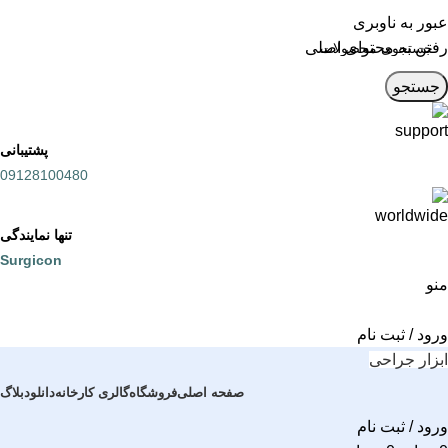
عبور به ناوبری
رفتن به محتوای اصلی
جستجو
پشتیبانی
09128100480
تنها نمایندگی
Surgicon
منو
ورود / ثبت نام
ابزار جراحی
صفحه اصلی
فروشگاه
گالری کارخانه
دانلود
بلاگ
ورود / ثبت نام