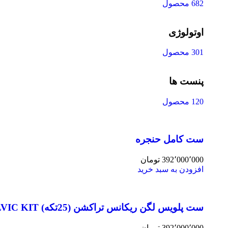
682 محصول
اوتولوژی
301 محصول
پنست ها
120 محصول
ست کامل حنجره
392٬000٬000
تومان
افزودن به سبد خرید
ست پلویس لگن ریکانس تراکشن (25تکه) PELVIC KIT
392٬000٬000
تومان