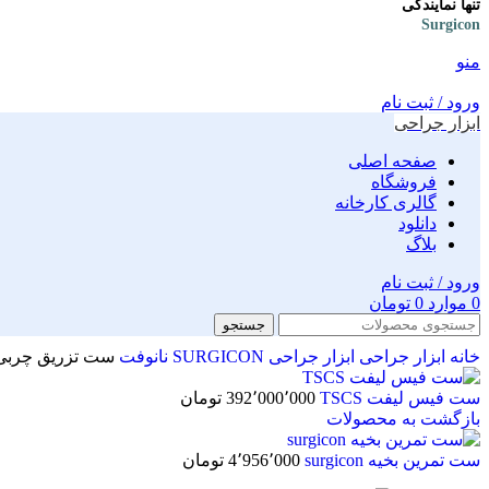
تنها نمایندگی
Surgicon
منو
ورود / ثبت نام
ابزار جراحی
صفحه اصلی
فروشگاه
گالری کارخانه
دانلود
بلاگ
ورود / ثبت نام
0
موارد
0
تومان
جستجو
خانه
ابزار جراحی
ابزار جراحی SURGICON
نانوفت
ست تزریق چربی urgicon
ست فیس لیفت TSCS
392٬000٬000
تومان
بازگشت به محصولات
ست تمرین بخیه surgicon
4٬956٬000
تومان