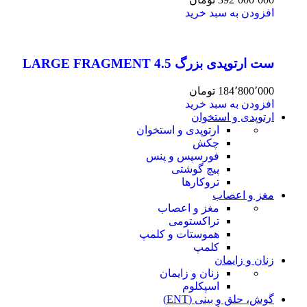
افزودن به سبد خرید
ست ارتوپدی بزرگ 4.5 LARGE FRAGMENT
184٬800٬000
تومان
افزودن به سبد خرید
ارتوپدی و استخوان
ارتوپدی و استخوان
چکش
فورسپس و پنس
پیچ گوشتی
تروکارها
مغز و اعصاب
مغز و اعصاب
تراکستومی
هموستات و کلمپ
کلمپ
زنان و زایمان
زنان و زایمان
اسپکلوم
گوش، حلق و بینی (ENT)