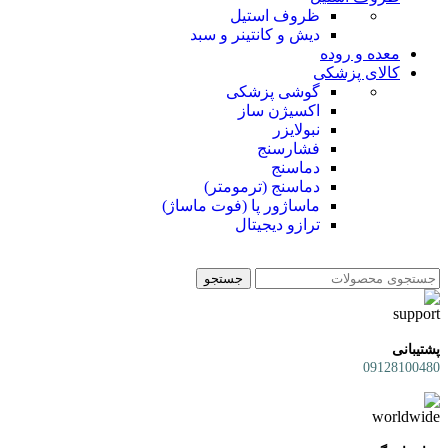
ظروف استیل
دیش و کانتینر و سبد
معده و روده
کالای پزشکی
گوشی پزشکی
اکسیژن ساز
نبولایزر
فشارسنج
دماسنج
دماسنج (ترمومتر)
ماساژور پا (فوت ماساژ)
ترازو دیجیتال
جستجو
پشتیبانی
09128100480