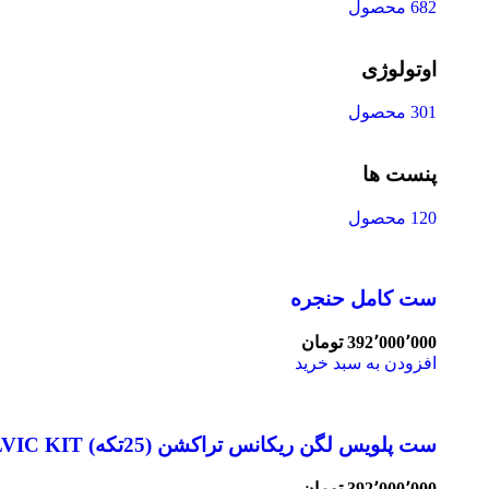
682 محصول
اوتولوژی
301 محصول
پنست ها
120 محصول
ست کامل حنجره
392٬000٬000
تومان
افزودن به سبد خرید
ست پلویس لگن ریکانس تراکشن (25تکه) PELVIC KIT
392٬000٬000
تومان