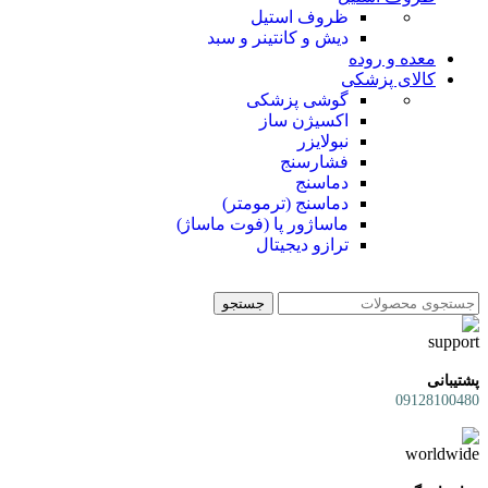
ظروف استیل
دیش و کانتینر و سبد
معده و روده
کالای پزشکی
گوشی پزشکی
اکسیژن ساز
نبولایزر
فشارسنج
دماسنج
دماسنج (ترمومتر)
ماساژور پا (فوت ماساژ)
ترازو دیجیتال
جستجو
پشتیبانی
09128100480