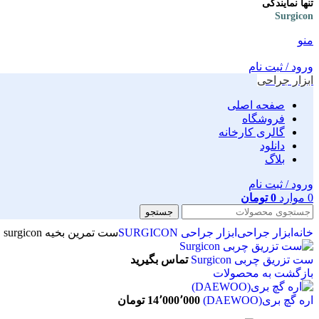
تنها نمایندگی
Surgicon
منو
ورود / ثبت نام
ابزار جراحی
صفحه اصلی
فروشگاه
گالری کارخانه
دانلود
بلاگ
ورود / ثبت نام
0
موارد
0
تومان
جستجو
خانه
ابزار جراحی
ابزار جراحی SURGICON
ست تمرین بخیه surgicon
ست تزریق چربی Surgicon
تماس بگیرید
بازگشت به محصولات
اره گچ بری(DAEWOO)
14٬000٬000
تومان