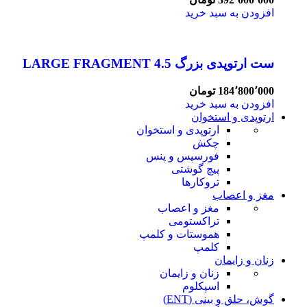
افزودن به سبد خرید
ست ارتوپدی بزرگ 4.5 LARGE FRAGMENT
184٬800٬000
تومان
افزودن به سبد خرید
ارتوپدی و استخوان
ارتوپدی و استخوان
چکش
فورسپس و پنس
پیچ گوشتی
تروکارها
مغز و اعصاب
مغز و اعصاب
تراکستومی
هموستات و کلمپ
کلمپ
زنان و زایمان
زنان و زایمان
اسپکلوم
گوش، حلق و بینی (ENT)