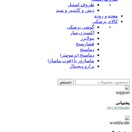
ظروف استیل
دیش و کانتینر و سبد
معده و روده
کالای پزشکی
گوشی پزشکی
اکسیژن ساز
نبولایزر
فشارسنج
دماسنج
دماسنج (ترمومتر)
ماساژور پا (فوت ماساژ)
ترازو دیجیتال
جستجو
پشتیبانی
09128100480