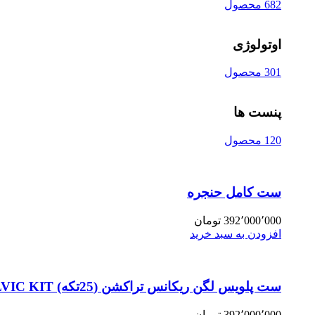
682 محصول
اوتولوژی
301 محصول
پنست ها
120 محصول
ست کامل حنجره
392٬000٬000
تومان
افزودن به سبد خرید
ست پلویس لگن ریکانس تراکشن (25تکه) PELVIC KIT
392٬000٬000
تومان