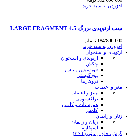
افزودن به سبد خرید
ست ارتوپدی بزرگ 4.5 LARGE FRAGMENT
184٬800٬000
تومان
افزودن به سبد خرید
ارتوپدی و استخوان
ارتوپدی و استخوان
چکش
فورسپس و پنس
پیچ گوشتی
تروکارها
مغز و اعصاب
مغز و اعصاب
تراکستومی
هموستات و کلمپ
کلمپ
زنان و زایمان
زنان و زایمان
اسپکلوم
گوش، حلق و بینی (ENT)