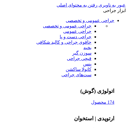
عبور به ناوبری
رفتن به محتوای اصلی
ابزار جراحی
جراحی عمومی و تخصصی
جراحی عمومی و تخصصی
جراحی عمومی
جراحی دست و پا
چاقوی جراحی و کالبد شکافی
بخیه
سوزن‌ گیر
قیچی‌ جراحی
پنس
کانولا ساکشن
ست‌های جراحی
اتولوژی (گوش)
174 محصول
ارتوپدی | استخوان