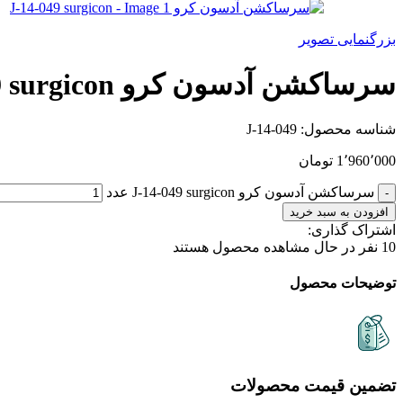
بزرگنمایی تصویر
سرساکشن آدسون کرو J-14-049 surgicon
شناسه محصول:
J-14-049
1٬960٬000
تومان
سرساکشن آدسون کرو J-14-049 surgicon عدد
افزودن به سبد خرید
اشتراک گذاری:
10
نفر در حال مشاهده محصول هستند
توضیحات محصول
تضمین قیمت محصولات