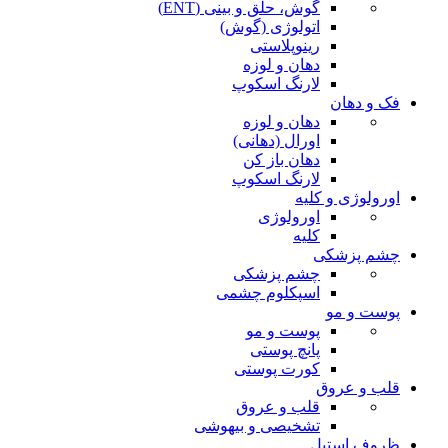
گوش، حلق و بینی (ENT)
اتولوژی (گوش)
رینوپلاستی
دهان و لوزه
لارنگ اسکوپ
فک و دهان
دهان و لوزه
اورال (دهانی)
دهان باز کن
لارنگ اسکوپ
اورولوژی و کلیه
اورولوژی
کلیه
چشم پزشکی
چشم پزشکی
اسپکلوم چشمی
پوست و مو
پوست و مو
پانچ پوستی
کورت پوستی
قلب و عروق
قلب و عروق
تشخیصی و بیهوشی
ظروف استیل