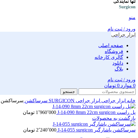
تنها نمایندگی
Surgicon
منو
ورود / ثبت نام
ابزار جراحی
صفحه اصلی
فروشگاه
گالری کارخانه
دانلود
بلاگ
ورود / ثبت نام
0
موارد
0
تومان
جستجو
خانه
ابزار جراحی
ابزار جراحی SURGICON
سرساکشن
سرساکشن آدسون کرو 
پل راست J-14-090 8mm 22cm surgicon
1٬960٬000
تومان
بازگشت به محصولات
سرساکشن یاشارگیر J-14-055 surgicon
2٬240٬000
تومان