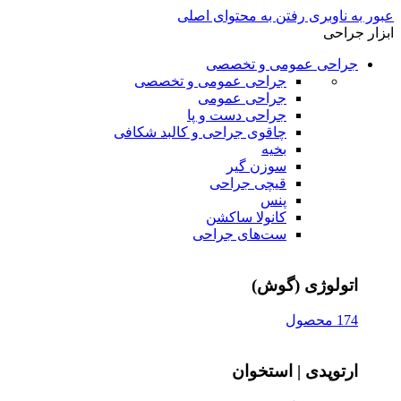
عبور به ناوبری
رفتن به محتوای اصلی
ابزار جراحی
جراحی عمومی و تخصصی
جراحی عمومی و تخصصی
جراحی عمومی
جراحی دست و پا
چاقوی جراحی و کالبد شکافی
بخیه
سوزن‌ گیر
قیچی‌ جراحی
پنس
کانولا ساکشن
ست‌های جراحی
اتولوژی (گوش)
174 محصول
ارتوپدی | استخوان