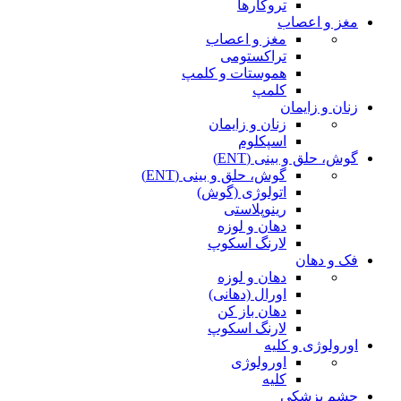
تروکارها
مغز و اعصاب
مغز و اعصاب
تراکستومی
هموستات و کلمپ
کلمپ
زنان و زایمان
زنان و زایمان
اسپکلوم
گوش، حلق و بینی (ENT)
گوش، حلق و بینی (ENT)
اتولوژی (گوش)
رینوپلاستی
دهان و لوزه
لارنگ اسکوپ
فک و دهان
دهان و لوزه
اورال (دهانی)
دهان باز کن
لارنگ اسکوپ
اورولوژی و کلیه
اورولوژی
کلیه
چشم پزشکی