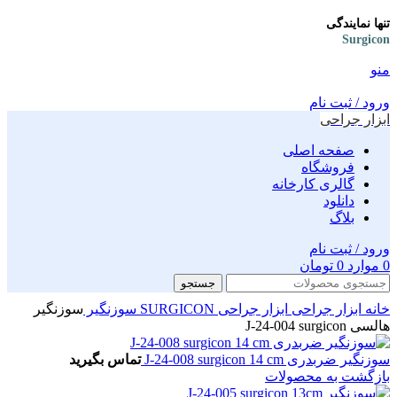
تنها نمایندگی
Surgicon
منو
ورود / ثبت نام
ابزار جراحی
صفحه اصلی
فروشگاه
گالری کارخانه
دانلود
بلاگ
ورود / ثبت نام
0
موارد
0
تومان
جستجو
خانه
ابزار جراحی
ابزار جراحی SURGICON
سوزنگیر
سوزنگیر
هالسی J-24-004 surgicon
سوزنگیر ضربدری J-24-008 surgicon 14 cm
تماس بگیرید
بازگشت به محصولات