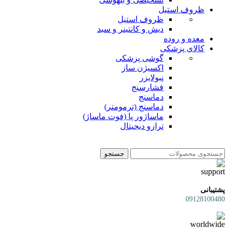
ظروف استیل
ظروف استیل
دیش و کانتینر و سبد
معده و روده
کالای پزشکی
گوشی پزشکی
اکسیژن ساز
نبولایزر
فشارسنج
دماسنج
دماسنج (ترمومتر)
ماساژور پا (فوت ماساژ)
ترازو دیجیتال
جستجو
پشتیبانی
09128100480