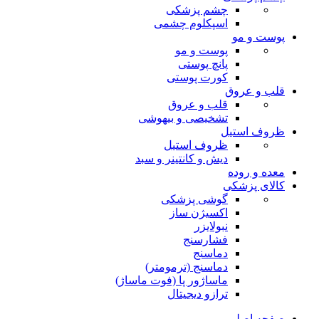
چشم پزشکی
اسپکلوم چشمی
پوست و مو
پوست و مو
پانچ پوستی
کورت پوستی
قلب و عروق
قلب و عروق
تشخیصی و بیهوشی
ظروف استیل
ظروف استیل
دیش و کانتینر و سبد
معده و روده
کالای پزشکی
گوشی پزشکی
اکسیژن ساز
نبولایزر
فشارسنج
دماسنج
دماسنج (ترمومتر)
ماساژور پا (فوت ماساژ)
ترازو دیجیتال
صفحه اصلی