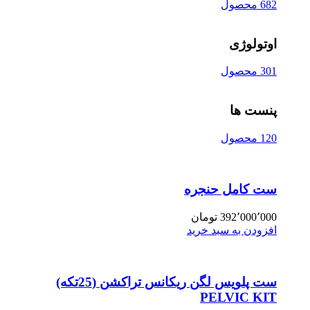
682 محصول
اوتولوژی
301 محصول
پنست ها
120 محصول
ست کامل حنجره
392٬000٬000
تومان
افزودن به سبد خرید
ست پلویس لگن ریکانس تراکشن (25تکه)
PELVIC KIT