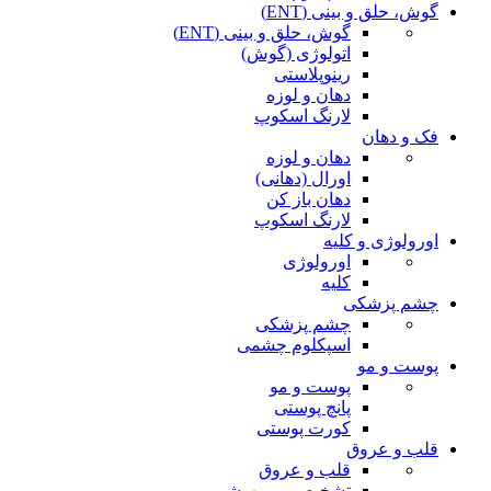
گوش، حلق و بینی (ENT)
گوش، حلق و بینی (ENT)
اتولوژی (گوش)
رینوپلاستی
دهان و لوزه
لارنگ اسکوپ
فک و دهان
دهان و لوزه
اورال (دهانی)
دهان باز کن
لارنگ اسکوپ
اورولوژی و کلیه
اورولوژی
کلیه
چشم پزشکی
چشم پزشکی
اسپکلوم چشمی
پوست و مو
پوست و مو
پانچ پوستی
کورت پوستی
قلب و عروق
قلب و عروق
تشخیصی و بیهوشی