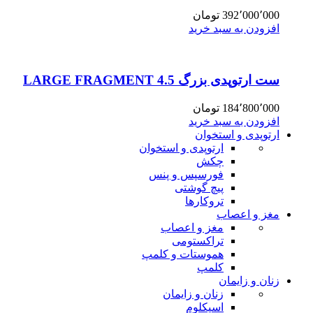
392٬000٬000
تومان
افزودن به سبد خرید
ست ارتوپدی بزرگ 4.5 LARGE FRAGMENT
184٬800٬000
تومان
افزودن به سبد خرید
ارتوپدی و استخوان
ارتوپدی و استخوان
چکش
فورسپس و پنس
پیچ گوشتی
تروکارها
مغز و اعصاب
مغز و اعصاب
تراکستومی
هموستات و کلمپ
کلمپ
زنان و زایمان
زنان و زایمان
اسپکلوم