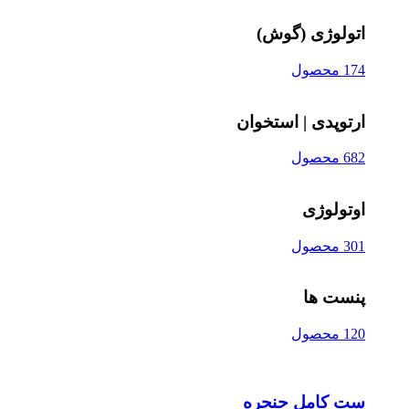
اتولوژی (گوش)
174 محصول
ارتوپدی | استخوان
682 محصول
اوتولوژی
301 محصول
پنست ها
120 محصول
ست کامل حنجره