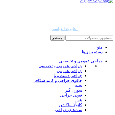
استفاده از مطالب دیجی جراح برای مقاصد غیرتجاری با ذکر نام
دیجی جراح و لینک به منبع بلامانع است. حقوق این سایت به شرکت
روشن تجارت سهند (فروشگاه امین طب) تعلق دارد.
طراح و توسعه دهنده:
علیرضا عباسی
جستجو
منو
دسته بندی‌ها
جراحی عمومی و تخصصی
جراحی عمومی و تخصصی
جراحی عمومی
جراحی دست و پا
چاقوی جراحی و کالبد شکافی
بخیه
سوزن‌ گیر
قیچی‌ جراحی
پنس
کانولا ساکشن
ست‌های جراحی