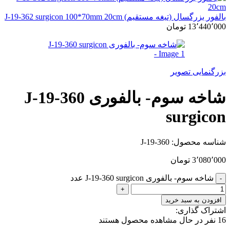
بالفور بزرگسال (تیغه مستقیم) J-19-362 surgicon 100*70mm 20cm
13٬440٬000
تومان
بزرگنمایی تصویر
شاخه سوم- بالفوری J-19-360
surgicon
شناسه محصول:
J-19-360
3٬080٬000
تومان
شاخه سوم- بالفوری J-19-360 surgicon عدد
افزودن به سبد خرید
اشتراک گذاری:
16
نفر در حال مشاهده محصول هستند