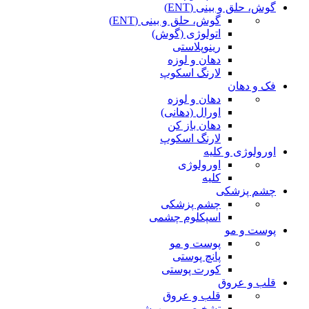
گوش، حلق و بینی (ENT)
گوش، حلق و بینی (ENT)
اتولوژی (گوش)
رینوپلاستی
دهان و لوزه
لارنگ اسکوپ
فک و دهان
دهان و لوزه
اورال (دهانی)
دهان باز کن
لارنگ اسکوپ
اورولوژی و کلیه
اورولوژی
کلیه
چشم پزشکی
چشم پزشکی
اسپکلوم چشمی
پوست و مو
پوست و مو
پانچ پوستی
کورت پوستی
قلب و عروق
قلب و عروق
تشخیصی و بیهوشی