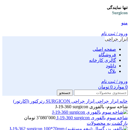
تنها نمایندگی
Surgicon
منو
ورود / ثبت نام
ابزار جراحی
صفحه اصلی
فروشگاه
گالری کارخانه
دانلود
بلاگ
ورود / ثبت نام
0
موارد
0
تومان
جستجو
خانه
ابزار جراحی
ابزار جراحی SURGICON
رترکتور (اکارتور)
شاخه سوم- بالفوری J-19-360 surgicon
شاخه سوم بالفوری J-19-360 surgicon
3٬080٬000
تومان
بازگشت به محصولات