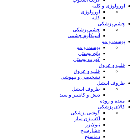
اورولوژی و کلیه
اورولوژی
کلیه
چشم پزشکی
چشم پزشکی
اسپکلوم چشمی
پوست و مو
پوست و مو
پانچ پوستی
کورت پوستی
قلب و عروق
قلب و عروق
تشخیصی و بیهوشی
ظروف استیل
ظروف استیل
دیش و کانتینر و سبد
معده و روده
کالای پزشکی
گوشی پزشکی
اکسیژن ساز
نبولایزر
فشارسنج
دماسنج