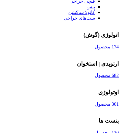
قیچی‌ جراحی
پنس
کانولا ساکشن
ست‌های جراحی
اتولوژی (گوش)
174 محصول
ارتوپدی | استخوان
682 محصول
اوتولوژی
301 محصول
پنست ها
120 محصول