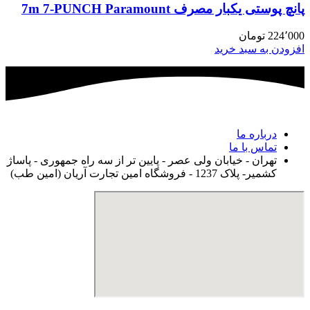
پانچ پوستی یکبار مصرف 7m 7-PUNCH Paramount
224٬000
تومان
افزودن به سبد خرید
درباره ما
تماس با ما
تهران - خیابان ولی عصر - پایین تر از سه راه جمهوری - پاساژ
کشمیر- پلاک 1237 - فروشگاه امین تجارت آریان (امین طب)