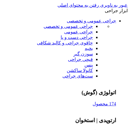
عبور به ناوبری
رفتن به محتوای اصلی
ابزار جراحی
جراحی عمومی و تخصصی
جراحی عمومی و تخصصی
جراحی عمومی
جراحی دست و پا
چاقوی جراحی و کالبد شکافی
بخیه
سوزن‌ گیر
قیچی‌ جراحی
پنس
کانولا ساکشن
ست‌های جراحی
اتولوژی (گوش)
174 محصول
ارتوپدی | استخوان