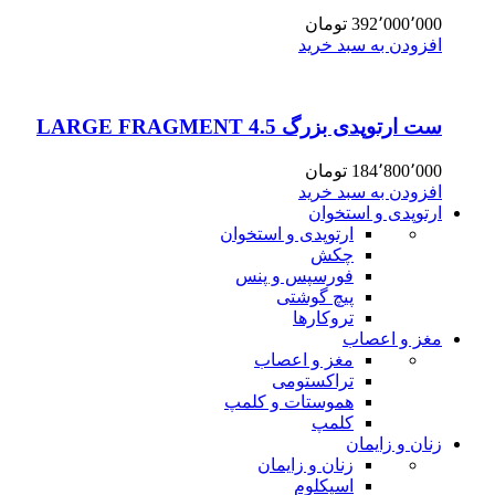
392٬000٬000
تومان
افزودن به سبد خرید
ست ارتوپدی بزرگ 4.5 LARGE FRAGMENT
184٬800٬000
تومان
افزودن به سبد خرید
ارتوپدی و استخوان
ارتوپدی و استخوان
چکش
فورسپس و پنس
پیچ گوشتی
تروکارها
مغز و اعصاب
مغز و اعصاب
تراکستومی
هموستات و کلمپ
کلمپ
زنان و زایمان
زنان و زایمان
اسپکلوم