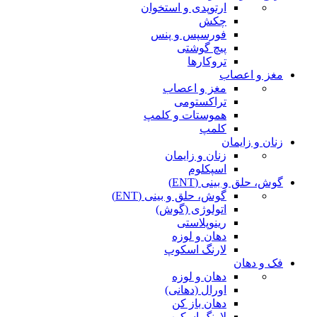
ارتوپدی و استخوان
چکش
فورسپس و پنس
پیچ گوشتی
تروکارها
مغز و اعصاب
مغز و اعصاب
تراکستومی
هموستات و کلمپ
کلمپ
زنان و زایمان
زنان و زایمان
اسپکلوم
گوش، حلق و بینی (ENT)
گوش، حلق و بینی (ENT)
اتولوژی (گوش)
رینوپلاستی
دهان و لوزه
لارنگ اسکوپ
فک و دهان
دهان و لوزه
اورال (دهانی)
دهان باز کن
لارنگ اسکوپ