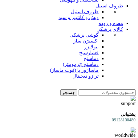
ظروف استیل
ظروف استیل
دیش و کانتینر و سبد
معده و روده
کالای پزشکی
گوشی پزشکی
اکسیژن ساز
نبولایزر
فشارسنج
دماسنج
دماسنج (ترمومتر)
ماساژور پا (فوت ماساژ)
ترازو دیجیتال
جستجو
پشتیبانی
09128100480