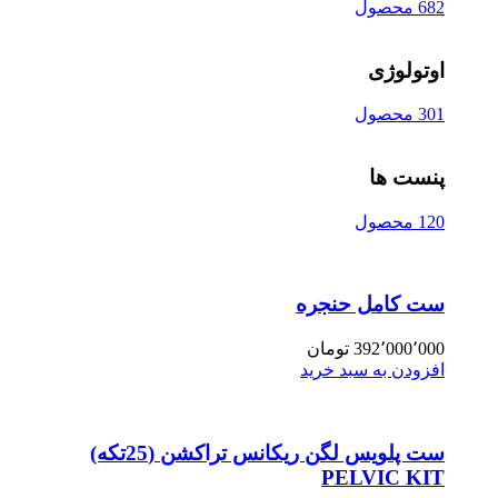
682 محصول
اوتولوژی
301 محصول
پنست ها
120 محصول
ست کامل حنجره
392٬000٬000
تومان
افزودن به سبد خرید
ست پلویس لگن ریکانس تراکشن (25تکه)
PELVIC KIT