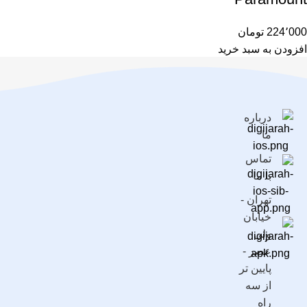
224٬000
تومان
افزودن به سبد خرید
درباره
ما
تماس
با ما
تهران -
خیابان
ولی
عصر -
پایین تر
از سه
راه