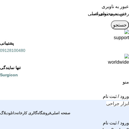
عبور به ناوبری
رفتن به محتوای اصلی
جستجو
پشتیبانی
09128100480
تنها نمایندگی
Surgicon
منو
ورود / ثبت نام
ابزار جراحی
صفحه اصلی
فروشگاه
گالری کارخانه
دانلود
بلاگ
ورود / ثبت نام