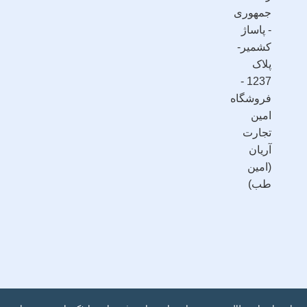
جمهوری
- پاساژ
کشمیر-
پلاک
1237 -
فروشگاه
امین
تجارت
آریان
(امین
طب)