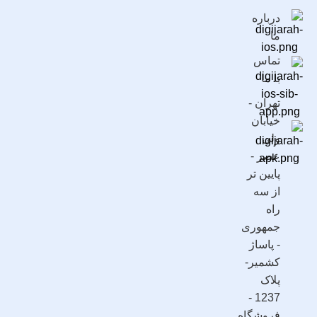
درباره
ما
تماس
با ما
تهران -
خیابان
ولی
عصر -
پایین تر
از سه
راه
جمهوری
- پاساژ
کشمیر-
پلاک
1237 -
فروشگاه