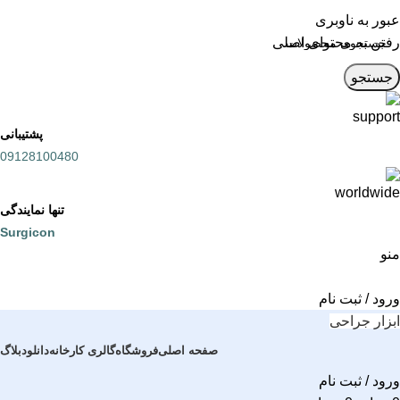
عبور به ناوبری
رفتن به محتوای اصلی
جستجو
پشتیبانی
09128100480
تنها نمایندگی
Surgicon
منو
ورود / ثبت نام
ابزار جراحی
صفحه اصلی
فروشگاه
گالری کارخانه
دانلود
بلاگ
ورود / ثبت نام