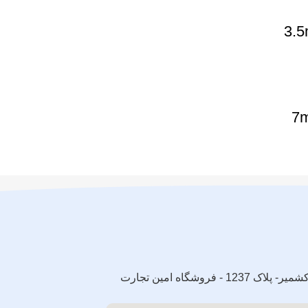
تهران - خیابان ولی عصر - پایین تر از سه راه جمهوری - پاساژ کشمیر- پلاک 1237 - فروشگاه امین تجارت