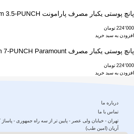
پانچ پوستی یکبار مصرف پارامونت 3.5m 3.5-PUNCH
224٬000
تومان
افزودن به سبد خرید
پانچ پوستی یکبار مصرف 7m 7-PUNCH Paramount
224٬000
تومان
افزودن به سبد خرید
درباره ما
تماس با ما
آریان (امین طب)