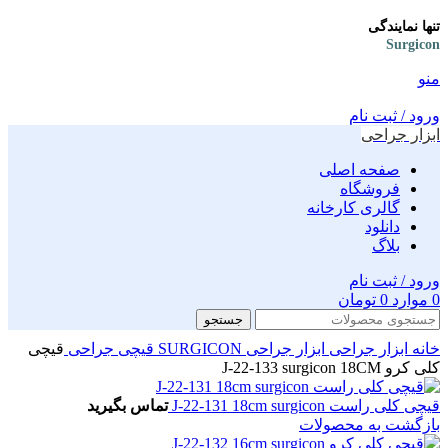
تنها نمایندگی
Surgicon
منو
ورود / ثبت نام
ابزار جراحی
صفحه اصلی
فروشگاه
گالری کارخانه
دانلود
بلاگ
ورود / ثبت نام
0
موارد
0
تومان
جستجو
خانه
ابزار جراحی
ابزار جراحی SURGICON
قیچی جراحی
قیچی
کلی کرو J-22-133 surgicon 18CM
قیچی کلی راست J-22-131 18cm surgicon
تماس بگیرید
بازگشت به محصولات