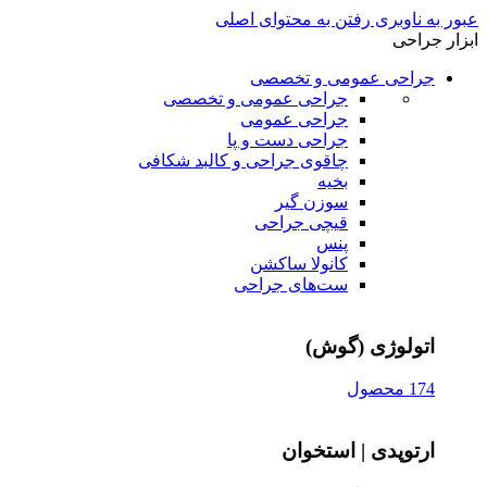
عبور به ناوبری
رفتن به محتوای اصلی
ابزار جراحی
جراحی عمومی و تخصصی
جراحی عمومی و تخصصی
جراحی عمومی
جراحی دست و پا
چاقوی جراحی و کالبد شکافی
بخیه
سوزن‌ گیر
قیچی‌ جراحی
پنس
کانولا ساکشن
ست‌های جراحی
اتولوژی (گوش)
174 محصول
ارتوپدی | استخوان