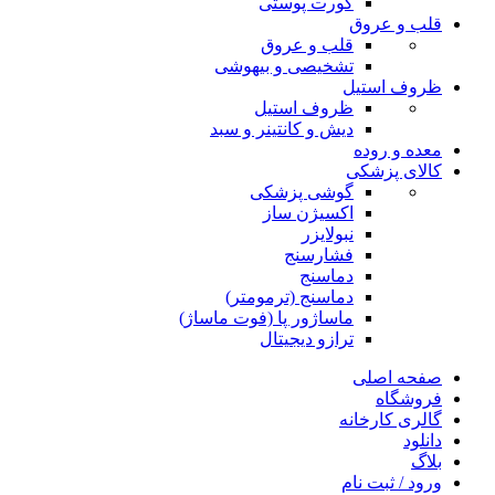
کورت پوستی
قلب و عروق
قلب و عروق
تشخیصی و بیهوشی
ظروف استیل
ظروف استیل
دیش و کانتینر و سبد
معده و روده
کالای پزشکی
گوشی پزشکی
اکسیژن ساز
نبولایزر
فشارسنج
دماسنج
دماسنج (ترمومتر)
ماساژور پا (فوت ماساژ)
ترازو دیجیتال
صفحه اصلی
فروشگاه
گالری کارخانه
دانلود
بلاگ
ورود / ثبت نام