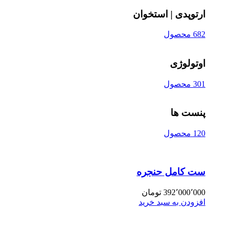
ارتوپدی | استخوان
682 محصول
اوتولوژی
301 محصول
پنست ها
120 محصول
ست کامل حنجره
392٬000٬000
تومان
افزودن به سبد خرید