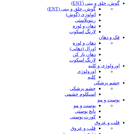
گوش، حلق و بینی (ENT)
گوش، حلق و بینی (ENT)
اتولوژی (گوش)
رینوپلاستی
دهان و لوزه
لارنگ اسکوپ
فک و دهان
دهان و لوزه
اورال (دهانی)
دهان باز کن
لارنگ اسکوپ
اورولوژی و کلیه
اورولوژی
کلیه
چشم پزشکی
چشم پزشکی
اسپکلوم چشمی
پوست و مو
پوست و مو
پانچ پوستی
کورت پوستی
قلب و عروق
قلب و عروق
تشخیصی و بیهوشی