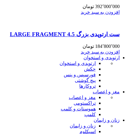
392٬000٬000
تومان
افزودن به سبد خرید
ست ارتوپدی بزرگ 4.5 LARGE FRAGMENT
184٬800٬000
تومان
افزودن به سبد خرید
ارتوپدی و استخوان
ارتوپدی و استخوان
چکش
فورسپس و پنس
پیچ گوشتی
تروکارها
مغز و اعصاب
مغز و اعصاب
تراکستومی
هموستات و کلمپ
کلمپ
زنان و زایمان
زنان و زایمان
اسپکلوم