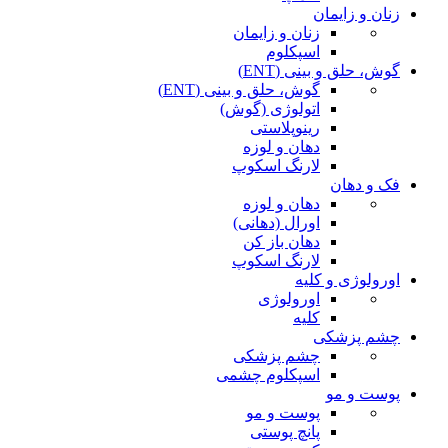
زنان و زایمان
زنان و زایمان
اسپکلوم
گوش، حلق و بینی (ENT)
گوش، حلق و بینی (ENT)
اتولوژی (گوش)
رینوپلاستی
دهان و لوزه
لارنگ اسکوپ
فک و دهان
دهان و لوزه
اورال (دهانی)
دهان باز کن
لارنگ اسکوپ
اورولوژی و کلیه
اورولوژی
کلیه
چشم پزشکی
چشم پزشکی
اسپکلوم چشمی
پوست و مو
پوست و مو
پانچ پوستی