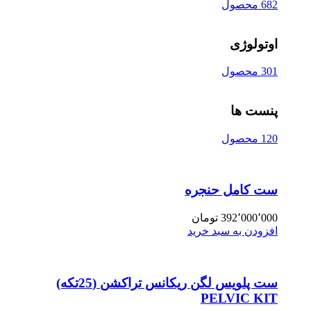
682 محصول
اوتولوژی
301 محصول
پنست ها
120 محصول
ست کامل حنجره
392٬000٬000
تومان
افزودن به سبد خرید
ست پلویس لگن ریکانس تراکشن (25تکه)
PELVIC KIT