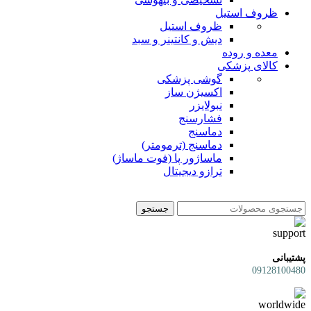
ظروف استیل
ظروف استیل
دیش و کانتینر و سبد
معده و روده
کالای پزشکی
گوشی پزشکی
اکسیژن ساز
نبولایزر
فشارسنج
دماسنج
دماسنج (ترمومتر)
ماساژور پا (فوت ماساژ)
ترازو دیجیتال
جستجو
پشتیبانی
09128100480