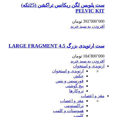
ست پلویس لگن ریکانس تراکشن (25تکه)
PELVIC KIT
392٬000٬000
تومان
افزودن به سبد خرید
ست ارتوپدی بزرگ 4.5 LARGE FRAGMENT
184٬800٬000
تومان
افزودن به سبد خرید
ارتوپدی و استخوان
ارتوپدی و استخوان
چکش
فورسپس و پنس
پیچ گوشتی
تروکارها
مغز و اعصاب
مغز و اعصاب
تراکستومی
هموستات و کلمپ
کلمپ