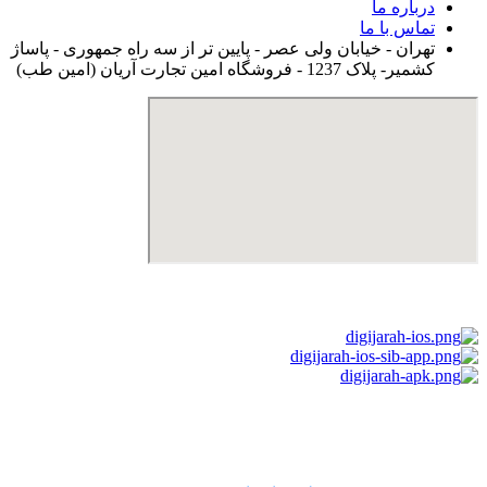
درباره ما
تماس با ما
تهران - خیابان ولی عصر - پایین تر از سه راه جمهوری - پاساژ
کشمیر- پلاک 1237 - فروشگاه امین تجارت آریان (امین طب)
استفاده از مطالب دیجی جراح برای مقاصد غیرتجاری با ذکر نام
دیجی جراح و لینک به منبع بلامانع است. حقوق این سایت به شرکت
روشن تجارت سهند (فروشگاه امین طب) تعلق دارد.