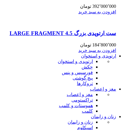
392٬000٬000
تومان
افزودن به سبد خرید
ست ارتوپدی بزرگ 4.5 LARGE FRAGMENT
184٬800٬000
تومان
افزودن به سبد خرید
ارتوپدی و استخوان
ارتوپدی و استخوان
چکش
فورسپس و پنس
پیچ گوشتی
تروکارها
مغز و اعصاب
مغز و اعصاب
تراکستومی
هموستات و کلمپ
کلمپ
زنان و زایمان
زنان و زایمان
اسپکلوم