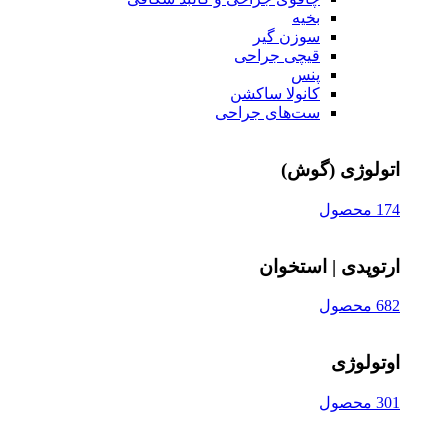
بخیه
سوزن‌ گیر
قیچی‌ جراحی
پنس
کانولا ساکشن
ست‌های جراحی
اتولوژی (گوش)
174 محصول
ارتوپدی | استخوان
682 محصول
اوتولوژی
301 محصول