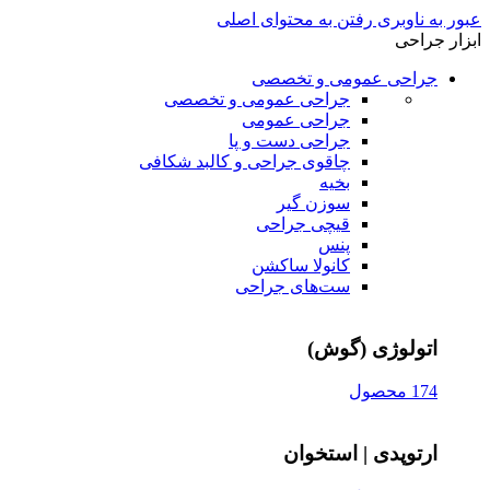
عبور به ناوبری
رفتن به محتوای اصلی
ابزار جراحی
جراحی عمومی و تخصصی
جراحی عمومی و تخصصی
جراحی عمومی
جراحی دست و پا
چاقوی جراحی و کالبد شکافی
بخیه
سوزن‌ گیر
قیچی‌ جراحی
پنس
کانولا ساکشن
ست‌های جراحی
اتولوژی (گوش)
174 محصول
ارتوپدی | استخوان