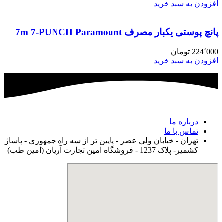
افزودن به سبد خرید
پانچ پوستی یکبار مصرف 7m 7-PUNCH Paramount
224٬000
تومان
افزودن به سبد خرید
درباره ما
تماس با ما
تهران - خیابان ولی عصر - پایین تر از سه راه جمهوری - پاساژ
کشمیر- پلاک 1237 - فروشگاه امین تجارت آریان (امین طب)