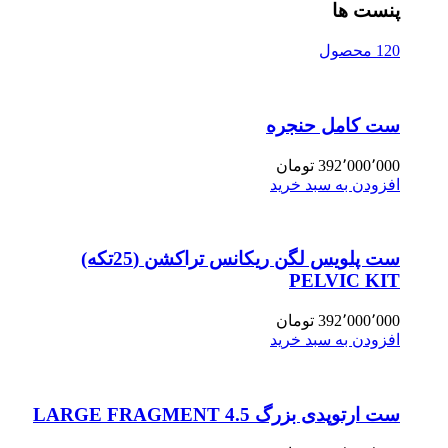
پنست ها
120 محصول
ست کامل حنجره
392٬000٬000
تومان
افزودن به سبد خرید
ست پلویس لگن ریکانس تراکشن (25تکه)
PELVIC KIT
392٬000٬000
تومان
افزودن به سبد خرید
ست ارتوپدی بزرگ 4.5 LARGE FRAGMENT