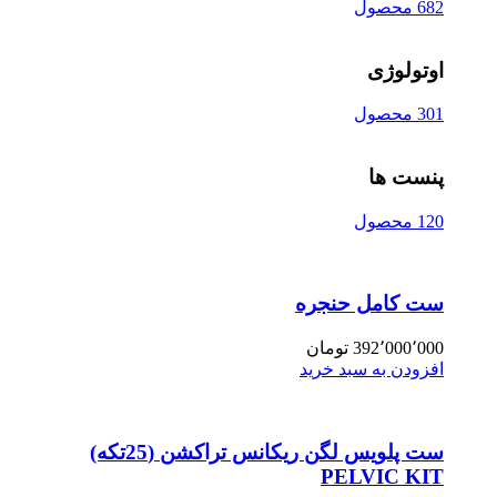
682 محصول
اوتولوژی
301 محصول
پنست ها
120 محصول
ست کامل حنجره
392٬000٬000
تومان
افزودن به سبد خرید
ست پلویس لگن ریکانس تراکشن (25تکه)
PELVIC KIT