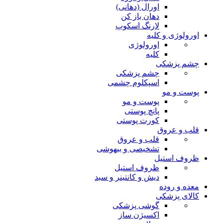
اورال (دهانی)
دهان باز کن
لارنگ اسکوپ
اورولوژی و کلیه
اورولوژی
کلیه
چشم پزشکی
چشم پزشکی
اسپکلوم چشمی
پوست و مو
پوست و مو
پانچ پوستی
کورت پوستی
قلب و عروق
قلب و عروق
تشخیصی و بیهوشی
ظروف استیل
ظروف استیل
دیش و کانتینر و سبد
معده و روده
کالای پزشکی
گوشی پزشکی
اکسیژن ساز