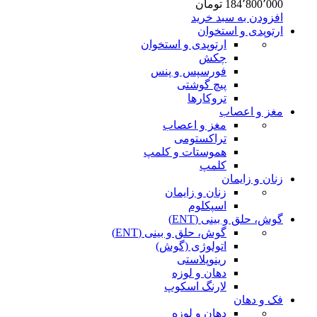
184٬800٬000
تومان
افزودن به سبد خرید
ارتوپدی و استخوان
ارتوپدی و استخوان
چکش
فورسپس و پنس
پیچ گوشتی
تروکارها
مغز و اعصاب
مغز و اعصاب
تراکستومی
هموستات و کلمپ
کلمپ
زنان و زایمان
زنان و زایمان
اسپکلوم
گوش، حلق و بینی (ENT)
گوش، حلق و بینی (ENT)
اتولوژی (گوش)
رینوپلاستی
دهان و لوزه
لارنگ اسکوپ
فک و دهان
دهان و لوزه