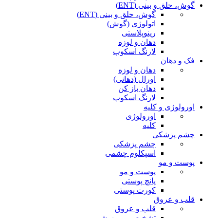
گوش، حلق و بینی (ENT)
گوش، حلق و بینی (ENT)
اتولوژی (گوش)
رینوپلاستی
دهان و لوزه
لارنگ اسکوپ
فک و دهان
دهان و لوزه
اورال (دهانی)
دهان باز کن
لارنگ اسکوپ
اورولوژی و کلیه
اورولوژی
کلیه
چشم پزشکی
چشم پزشکی
اسپکلوم چشمی
پوست و مو
پوست و مو
پانچ پوستی
کورت پوستی
قلب و عروق
قلب و عروق
تشخیصی و بیهوشی