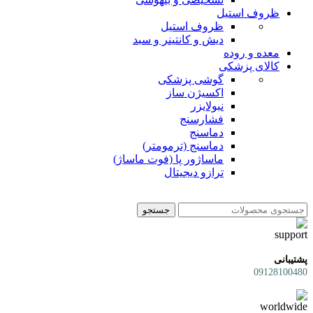
ظروف استیل
ظروف استیل
دیش و کانتینر و سبد
معده و روده
کالای پزشکی
گوشی پزشکی
اکسیژن ساز
نبولایزر
فشارسنج
دماسنج
دماسنج (ترمومتر)
ماساژور پا (فوت ماساژ)
ترازو دیجیتال
جستجو
پشتیبانی
09128100480