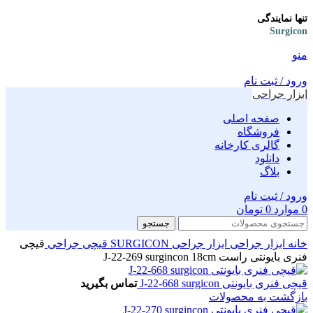
تنها نمایندگی
Surgicon
منو
ورود / ثبت نام
ابزار جراحی
صفحه اصلی
فروشگاه
گالری کارخانه
دانلود
بلاگ
ورود / ثبت نام
0
موارد
0
تومان
جستجو
خانه
ابزار جراحی
ابزار جراحی SURGICON
قیچی جراحی
قیچی
فنری بایونتی راست J-22-269 surgincon 18cm
قیچی فنری بایونتی J-22-668 surgicon
تماس بگیرید
بازگشت به محصولات