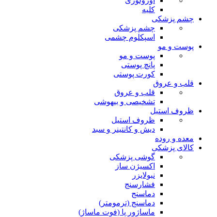
اورولوژی
کلیه
چشم پزشکی
چشم پزشکی
اسپکلوم چشمی
پوست و مو
پوست و مو
پانچ پوستی
کورت پوستی
قلب و عروق
قلب و عروق
تشخیصی و بیهوشی
ظروف استیل
ظروف استیل
دیش و کانتینر و سبد
معده و روده
کالای پزشکی
گوشی پزشکی
اکسیژن ساز
نبولایزر
فشارسنج
دماسنج
دماسنج (ترمومتر)
ماساژور پا (فوت ماساژ)