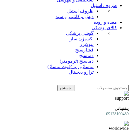
ظروف استیل
ظروف استیل
دیش و کانتینر و سبد
معده و روده
کالای پزشکی
گوشی پزشکی
اکسیژن ساز
نبولایزر
فشارسنج
دماسنج
دماسنج (ترمومتر)
ماساژور پا (فوت ماساژ)
ترازو دیجیتال
جستجو
پشتیبانی
09128100480