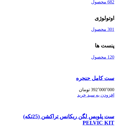
682 محصول
اوتولوژی
301 محصول
پنست ها
120 محصول
ست کامل حنجره
392٬000٬000
تومان
افزودن به سبد خرید
ست پلویس لگن ریکانس تراکشن (25تکه)
PELVIC KIT