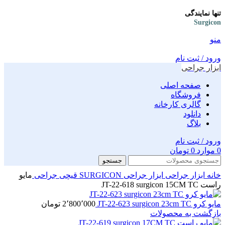
تنها نمایندگی
Surgicon
منو
ورود / ثبت نام
ابزار جراحی
صفحه اصلی
فروشگاه
گالری کارخانه
دانلود
بلاگ
ورود / ثبت نام
0
موارد
0
تومان
جستجو
خانه
ابزار جراحی
ابزار جراحی SURGICON
قیچی جراحی
مایو
راست JT-22-618 surgicon 15CM TC
مایو کرو JT-22-623 surgicon 23cm TC
2٬800٬000
تومان
بازگشت به محصولات