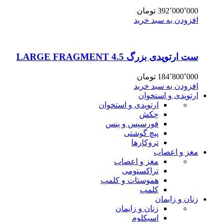
392٬000٬000
تومان
افزودن به سبد خرید
ست ارتوپدی بزرگ 4.5 LARGE FRAGMENT
184٬800٬000
تومان
افزودن به سبد خرید
ارتوپدی و استخوان
ارتوپدی و استخوان
چکش
فورسپس و پنس
پیچ گوشتی
تروکارها
مغز و اعصاب
مغز و اعصاب
تراکستومی
هموستات و کلمپ
کلمپ
زنان و زایمان
زنان و زایمان
اسپکلوم