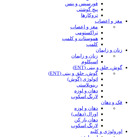
فورسپس و پنس
پیچ گوشتی
تروکارها
مغز و اعصاب
مغز و اعصاب
تراکستومی
هموستات و کلمپ
کلمپ
زنان و زایمان
زنان و زایمان
اسپکلوم
گوش، حلق و بینی (ENT)
گوش، حلق و بینی (ENT)
اتولوژی (گوش)
رینوپلاستی
دهان و لوزه
لارنگ اسکوپ
فک و دهان
دهان و لوزه
اورال (دهانی)
دهان باز کن
لارنگ اسکوپ
اورولوژی و کلیه