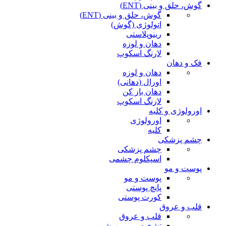
گوش، حلق و بینی (ENT)
گوش، حلق و بینی (ENT)
اتولوژی (گوش)
رینوپلاستی
دهان و لوزه
لارنگ اسکوپ
فک و دهان
دهان و لوزه
اورال (دهانی)
دهان باز کن
لارنگ اسکوپ
اورولوژی و کلیه
اورولوژی
کلیه
چشم پزشکی
چشم پزشکی
اسپکلوم چشمی
پوست و مو
پوست و مو
پانچ پوستی
کورت پوستی
قلب و عروق
قلب و عروق
تشخیصی و بیهوشی