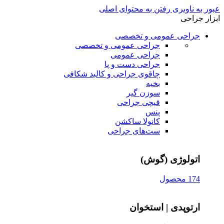
عبور به ناوبری
رفتن به محتوای اصلی
ابزار جراحی
جراحی عمومی و تخصصی
جراحی عمومی و تخصصی
جراحی عمومی
جراحی دست و پا
چاقوی جراحی و کالبد شکافی
بخیه
سوزن‌ گیر
قیچی‌ جراحی
پنس
کانولا ساکشن
ست‌های جراحی
اتولوژی (گوش)
174 محصول
ارتوپدی | استخوان