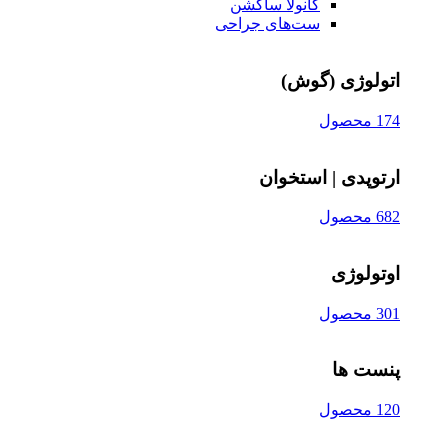
کانولا ساکشن
ست‌های جراحی
اتولوژی (گوش)
174 محصول
ارتوپدی | استخوان
682 محصول
اوتولوژی
301 محصول
پنست ها
120 محصول