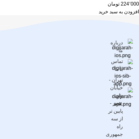
224٬000
تومان
افزودن به سبد خرید
درباره
ما
تماس
با ما
تهران -
خیابان
ولی
عصر -
پایین تر
از سه
راه
جمهوری