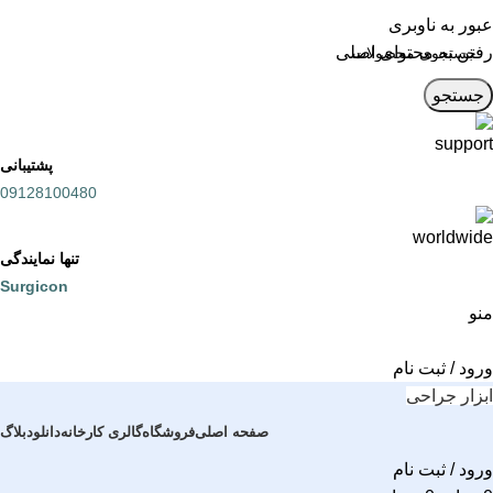
عبور به ناوبری
رفتن به محتوای اصلی
جستجو
پشتیبانی
09128100480
تنها نمایندگی
Surgicon
منو
ورود / ثبت نام
ابزار جراحی
صفحه اصلی
فروشگاه
گالری کارخانه
دانلود
بلاگ
ورود / ثبت نام