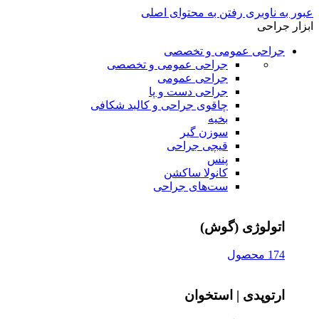
عبور به ناوبری
رفتن به محتوای اصلی
ابزار جراحی
جراحی عمومی و تخصصی
جراحی عمومی و تخصصی
جراحی عمومی
جراحی دست و پا
چاقوی جراحی و کالبد شکافی
بخیه
سوزن‌ گیر
قیچی‌ جراحی
پنس
کانولا ساکشن
ست‌های جراحی
اتولوژی (گوش)
174 محصول
ارتوپدی | استخوان