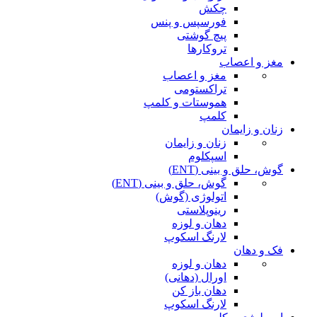
چکش
فورسپس و پنس
پیچ گوشتی
تروکارها
مغز و اعصاب
مغز و اعصاب
تراکستومی
هموستات و کلمپ
کلمپ
زنان و زایمان
زنان و زایمان
اسپکلوم
گوش، حلق و بینی (ENT)
گوش، حلق و بینی (ENT)
اتولوژی (گوش)
رینوپلاستی
دهان و لوزه
لارنگ اسکوپ
فک و دهان
دهان و لوزه
اورال (دهانی)
دهان باز کن
لارنگ اسکوپ