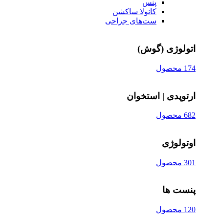
پنس
کانولا ساکشن
ست‌های جراحی
اتولوژی (گوش)
174 محصول
ارتوپدی | استخوان
682 محصول
اوتولوژی
301 محصول
پنست ها
120 محصول