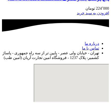
224٬000
تومان
افزودن به سبد خرید
درباره ما
تماس با ما
تهران - خیابان ولی عصر - پایین تر از سه راه جمهوری - پاساژ
کشمیر- پلاک 1237 - فروشگاه امین تجارت آریان (امین طب)