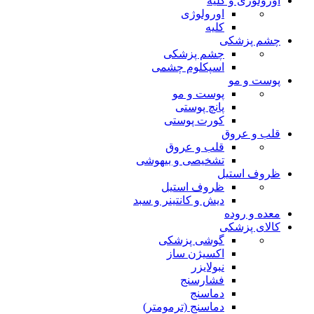
اورولوژی و کلیه
اورولوژی
کلیه
چشم پزشکی
چشم پزشکی
اسپکلوم چشمی
پوست و مو
پوست و مو
پانچ پوستی
کورت پوستی
قلب و عروق
قلب و عروق
تشخیصی و بیهوشی
ظروف استیل
ظروف استیل
دیش و کانتینر و سبد
معده و روده
کالای پزشکی
گوشی پزشکی
اکسیژن ساز
نبولایزر
فشارسنج
دماسنج
دماسنج (ترمومتر)