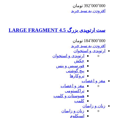
392٬000٬000
تومان
افزودن به سبد خرید
ست ارتوپدی بزرگ 4.5 LARGE FRAGMENT
184٬800٬000
تومان
افزودن به سبد خرید
ارتوپدی و استخوان
ارتوپدی و استخوان
چکش
فورسپس و پنس
پیچ گوشتی
تروکارها
مغز و اعصاب
مغز و اعصاب
تراکستومی
هموستات و کلمپ
کلمپ
زنان و زایمان
زنان و زایمان
اسپکلوم