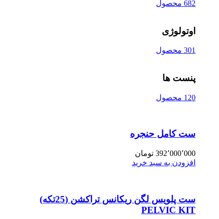
682 محصول
اوتولوژی
301 محصول
پنست ها
120 محصول
ست کامل حنجره
392٬000٬000
تومان
افزودن به سبد خرید
ست پلویس لگن ریکانس تراکشن (25تکه)
PELVIC KIT