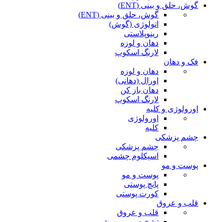
گوش، حلق و بینی (ENT)
گوش، حلق و بینی (ENT)
اتولوژی (گوش)
رینوپلاستی
دهان و لوزه
لارنگ اسکوپ
فک و دهان
دهان و لوزه
اورال (دهانی)
دهان باز کن
لارنگ اسکوپ
اورولوژی و کلیه
اورولوژی
کلیه
چشم پزشکی
چشم پزشکی
اسپکلوم چشمی
پوست و مو
پوست و مو
پانچ پوستی
کورت پوستی
قلب و عروق
قلب و عروق
تشخیصی و بیهوشی