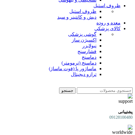
ظروف استیل
ظروف استیل
دیش و کانتینر و سبد
معده و روده
کالای پزشکی
گوشی پزشکی
اکسیژن ساز
نبولایزر
فشارسنج
دماسنج
دماسنج (ترمومتر)
ماساژور پا (فوت ماساژ)
ترازو دیجیتال
جستجو
پشتیبانی
09128100480