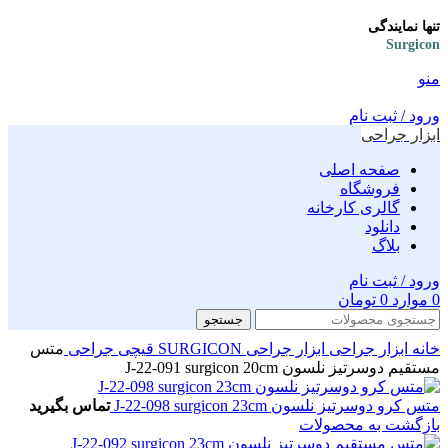
تنها نمایندگی
Surgicon
منو
ورود / ثبت نام
ابزار جراحی
صفحه اصلی
فروشگاه
گالری کارخانه
دانلود
بلاگ
ورود / ثبت نام
0
موارد
0
تومان
جستجو
خانه
ابزار جراحی
ابزار جراحی SURGICON
قیچی جراحی
متس
مستقیم دوسرتیز نلسون J-22-091 surgicon 20cm
متس کرو دوسرتیز نلسون J-22-098 surgicon 23cm
تماس بگیرید
بازگشت به محصولات