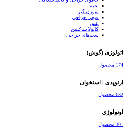
بخیه
سوزن‌ گیر
قیچی‌ جراحی
پنس
کانولا ساکشن
ست‌های جراحی
اتولوژی (گوش)
174 محصول
ارتوپدی | استخوان
682 محصول
اوتولوژی
301 محصول