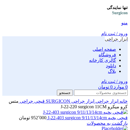
تنها نمایندگی
Surgicon
منو
ورود / ثبت نام
ابزار جراحی
صفحه اصلی
فروشگاه
گالری کارخانه
دانلود
بلاگ
ورود / ثبت نام
0
موارد
0
تومان
جستجو
خانه
ابزار جراحی
ابزار جراحی SURGICON
قیچی جراحی
متس
کرو میکرو J-22-220 surgicon 11CM
قیچی بخیه J-22-403 surgicon 9/11/13/14cm
952٬000
تومان
بازگشت به محصولات