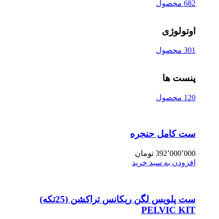
682 محصول
اوتولوژی
301 محصول
پنست ها
120 محصول
ست کامل حنجره
392٬000٬000
تومان
افزودن به سبد خرید
ست پلویس لگن ریکانس تراکشن (25تکه)
PELVIC KIT