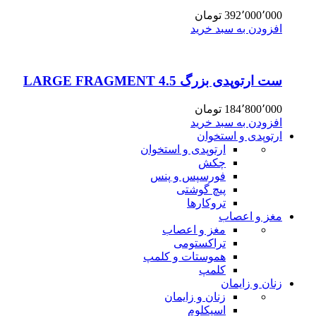
392٬000٬000
تومان
افزودن به سبد خرید
ست ارتوپدی بزرگ 4.5 LARGE FRAGMENT
184٬800٬000
تومان
افزودن به سبد خرید
ارتوپدی و استخوان
ارتوپدی و استخوان
چکش
فورسپس و پنس
پیچ گوشتی
تروکارها
مغز و اعصاب
مغز و اعصاب
تراکستومی
هموستات و کلمپ
کلمپ
زنان و زایمان
زنان و زایمان
اسپکلوم