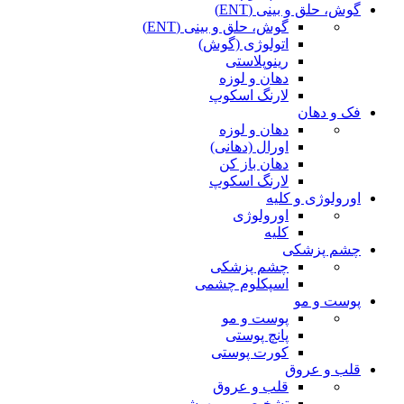
گوش، حلق و بینی (ENT)
گوش، حلق و بینی (ENT)
اتولوژی (گوش)
رینوپلاستی
دهان و لوزه
لارنگ اسکوپ
فک و دهان
دهان و لوزه
اورال (دهانی)
دهان باز کن
لارنگ اسکوپ
اورولوژی و کلیه
اورولوژی
کلیه
چشم پزشکی
چشم پزشکی
اسپکلوم چشمی
پوست و مو
پوست و مو
پانچ پوستی
کورت پوستی
قلب و عروق
قلب و عروق
تشخیصی و بیهوشی