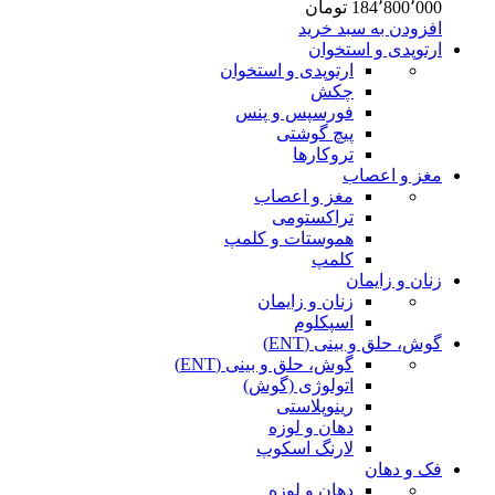
184٬800٬000
تومان
افزودن به سبد خرید
ارتوپدی و استخوان
ارتوپدی و استخوان
چکش
فورسپس و پنس
پیچ گوشتی
تروکارها
مغز و اعصاب
مغز و اعصاب
تراکستومی
هموستات و کلمپ
کلمپ
زنان و زایمان
زنان و زایمان
اسپکلوم
گوش، حلق و بینی (ENT)
گوش، حلق و بینی (ENT)
اتولوژی (گوش)
رینوپلاستی
دهان و لوزه
لارنگ اسکوپ
فک و دهان
دهان و لوزه