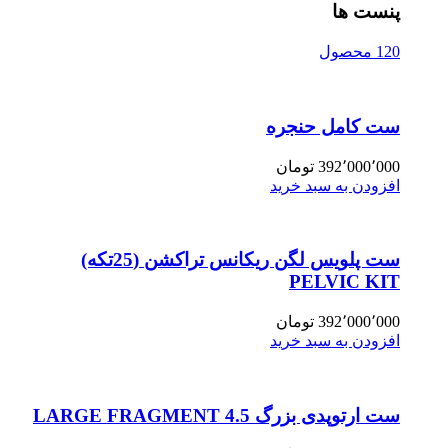
پنست ها
120 محصول
ست کامل حنجره
392٬000٬000
تومان
افزودن به سبد خرید
ست پلویس لگن ریکانس تراکشن (25تکه)
PELVIC KIT
392٬000٬000
تومان
افزودن به سبد خرید
ست ارتوپدی بزرگ 4.5 LARGE FRAGMENT