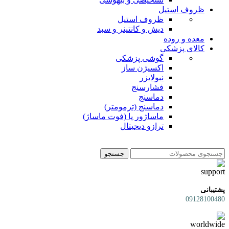
ظروف استیل
ظروف استیل
دیش و کانتینر و سبد
معده و روده
کالای پزشکی
گوشی پزشکی
اکسیژن ساز
نبولایزر
فشارسنج
دماسنج
دماسنج (ترمومتر)
ماساژور پا (فوت ماساژ)
ترازو دیجیتال
جستجو
پشتیبانی
09128100480