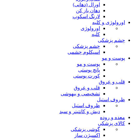
اورال (دهانی)
دهان باز کن
لارنگ اسکوپ
اورولوژی و کلیه
اورولوژی
کلیه
چشم پزشکی
چشم پزشکی
اسپکلوم چشمی
پوست و مو
پوست و مو
پانچ پوستی
کورت پوستی
قلب و عروق
قلب و عروق
تشخیصی و بیهوشی
ظروف استیل
ظروف استیل
دیش و کانتینر و سبد
معده و روده
کالای پزشکی
گوشی پزشکی
اکسیژن ساز