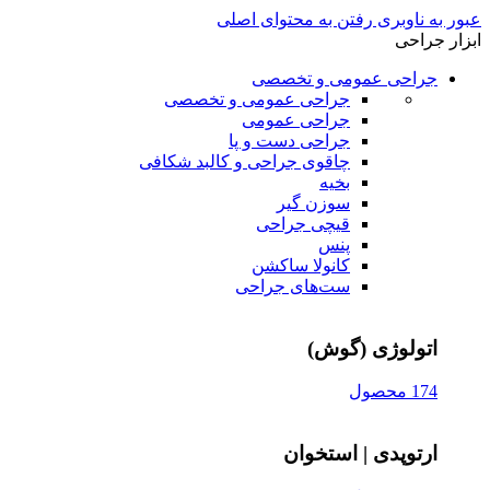
عبور به ناوبری
رفتن به محتوای اصلی
ابزار جراحی
جراحی عمومی و تخصصی
جراحی عمومی و تخصصی
جراحی عمومی
جراحی دست و پا
چاقوی جراحی و کالبد شکافی
بخیه
سوزن‌ گیر
قیچی‌ جراحی
پنس
کانولا ساکشن
ست‌های جراحی
اتولوژی (گوش)
174 محصول
ارتوپدی | استخوان