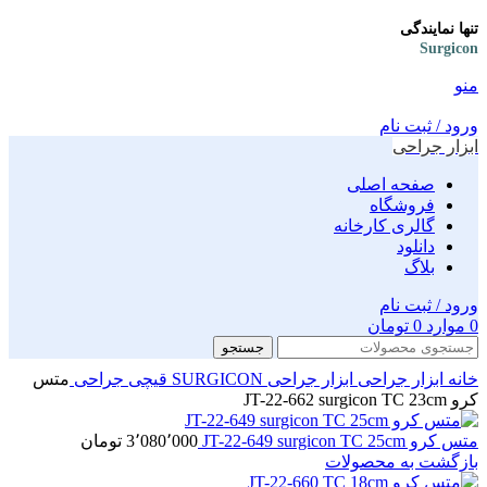
تنها نمایندگی
Surgicon
منو
ورود / ثبت نام
ابزار جراحی
صفحه اصلی
فروشگاه
گالری کارخانه
دانلود
بلاگ
ورود / ثبت نام
0
موارد
0
تومان
جستجو
خانه
ابزار جراحی
ابزار جراحی SURGICON
قیچی جراحی
متس
کرو JT-22-662 surgicon TC 23cm
متس کرو JT-22-649 surgicon TC 25cm
3٬080٬000
تومان
بازگشت به محصولات