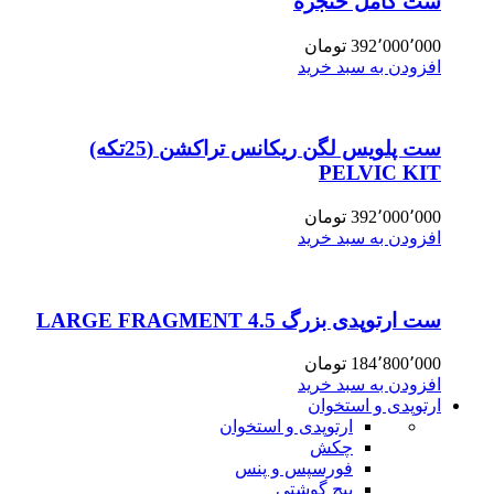
ست کامل حنجره
392٬000٬000
تومان
افزودن به سبد خرید
ست پلویس لگن ریکانس تراکشن (25تکه)
PELVIC KIT
392٬000٬000
تومان
افزودن به سبد خرید
ست ارتوپدی بزرگ 4.5 LARGE FRAGMENT
184٬800٬000
تومان
افزودن به سبد خرید
ارتوپدی و استخوان
ارتوپدی و استخوان
چکش
فورسپس و پنس
پیچ گوشتی