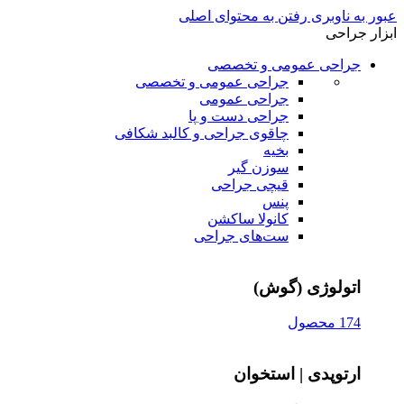
عبور به ناوبری
رفتن به محتوای اصلی
ابزار جراحی
جراحی عمومی و تخصصی
جراحی عمومی و تخصصی
جراحی عمومی
جراحی دست و پا
چاقوی جراحی و کالبد شکافی
بخیه
سوزن‌ گیر
قیچی‌ جراحی
پنس
کانولا ساکشن
ست‌های جراحی
اتولوژی (گوش)
174 محصول
ارتوپدی | استخوان