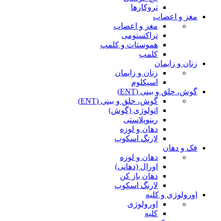
تروکارها
مغز و اعصاب
مغز و اعصاب
تراکستومی
هموستات و کلمپ
کلمپ
زنان و زایمان
زنان و زایمان
اسپکلوم
گوش، حلق و بینی (ENT)
گوش، حلق و بینی (ENT)
اتولوژی (گوش)
رینوپلاستی
دهان و لوزه
لارنگ اسکوپ
فک و دهان
دهان و لوزه
اورال (دهانی)
دهان باز کن
لارنگ اسکوپ
اورولوژی و کلیه
اورولوژی
کلیه