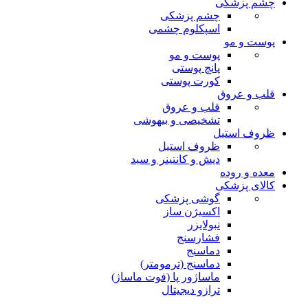
چشم پزشکی
چشم پزشکی
اسپکلوم چشمی
پوست و مو
پوست و مو
پانچ پوستی
کورت پوستی
قلب و عروق
قلب و عروق
تشخیصی و بیهوشی
ظروف استیل
ظروف استیل
دیش و کانتینر و سبد
معده و روده
کالای پزشکی
گوشی پزشکی
اکسیژن ساز
نبولایزر
فشارسنج
دماسنج
دماسنج (ترمومتر)
ماساژور پا (فوت ماساژ)
ترازو دیجیتال