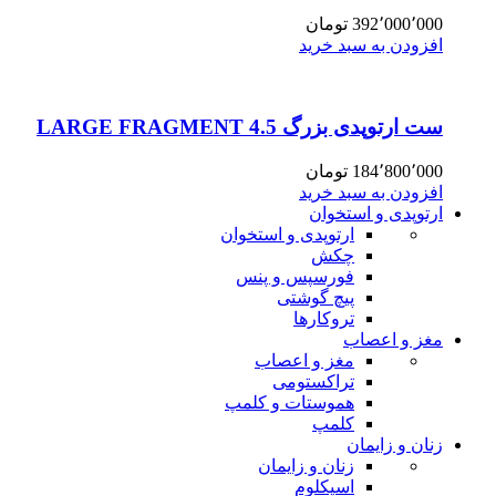
392٬000٬000
تومان
افزودن به سبد خرید
ست ارتوپدی بزرگ 4.5 LARGE FRAGMENT
184٬800٬000
تومان
افزودن به سبد خرید
ارتوپدی و استخوان
ارتوپدی و استخوان
چکش
فورسپس و پنس
پیچ گوشتی
تروکارها
مغز و اعصاب
مغز و اعصاب
تراکستومی
هموستات و کلمپ
کلمپ
زنان و زایمان
زنان و زایمان
اسپکلوم