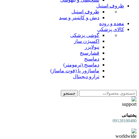
ظروف استیل
ظروف استیل
دیش و کانتینر و سبد
معده و روده
کالای پزشکی
گوشی پزشکی
اکسیژن ساز
نبولایزر
فشارسنج
دماسنج
دماسنج (ترمومتر)
ماساژور پا (فوت ماساژ)
ترازو دیجیتال
جستجو
پشتیبانی
09128100480