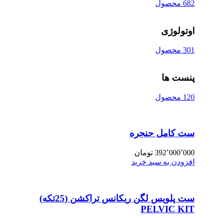
682 محصول
اوتولوژی
301 محصول
پنست ها
120 محصول
ست کامل حنجره
392٬000٬000
تومان
افزودن به سبد خرید
ست پلویس لگن ریکانس تراکشن (25تکه)
PELVIC KIT