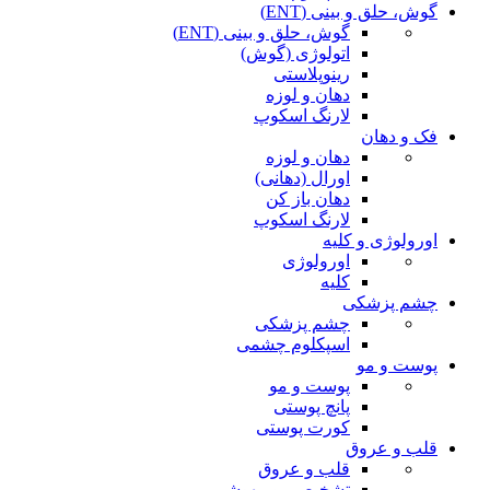
گوش، حلق و بینی (ENT)
گوش، حلق و بینی (ENT)
اتولوژی (گوش)
رینوپلاستی
دهان و لوزه
لارنگ اسکوپ
فک و دهان
دهان و لوزه
اورال (دهانی)
دهان باز کن
لارنگ اسکوپ
اورولوژی و کلیه
اورولوژی
کلیه
چشم پزشکی
چشم پزشکی
اسپکلوم چشمی
پوست و مو
پوست و مو
پانچ پوستی
کورت پوستی
قلب و عروق
قلب و عروق
تشخیصی و بیهوشی