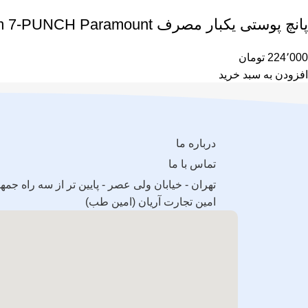
پانچ پوستی یکبار مصرف 7m 7-PUNCH Paramount
224٬000
تومان
افزودن به سبد خرید
درباره ما
تماس با ما
امین تجارت آریان (امین طب)