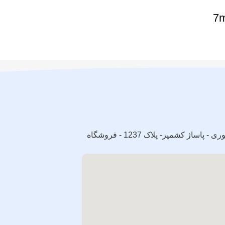
تهران - خیابان ولی عصر - پایین تر از سه راه جمهوری - پاساژ کشمیر- پلاک 1237 - فروشگاه