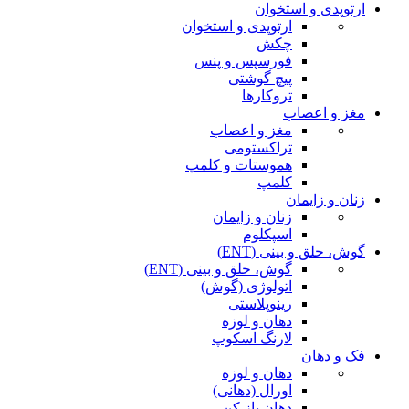
ارتوپدی و استخوان
ارتوپدی و استخوان
چکش
فورسپس و پنس
پیچ گوشتی
تروکارها
مغز و اعصاب
مغز و اعصاب
تراکستومی
هموستات و کلمپ
کلمپ
زنان و زایمان
زنان و زایمان
اسپکلوم
گوش، حلق و بینی (ENT)
گوش، حلق و بینی (ENT)
اتولوژی (گوش)
رینوپلاستی
دهان و لوزه
لارنگ اسکوپ
فک و دهان
دهان و لوزه
اورال (دهانی)
دهان باز کن