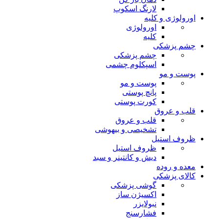
لارنگ اسکوپ
اورولوژی و کلیه
اورولوژی
کلیه
چشم پزشکی
چشم پزشکی
اسپکلوم چشمی
پوست و مو
پوست و مو
پانچ پوستی
کورت پوستی
قلب و عروق
قلب و عروق
تشخیصی و بیهوشی
ظروف استیل
ظروف استیل
دیش و کانتینر و سبد
معده و روده
کالای پزشکی
گوشی پزشکی
اکسیژن ساز
نبولایزر
فشارسنج