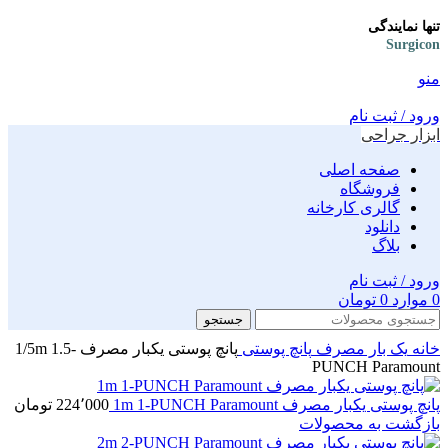
تنها نمایندگی
Surgicon
منو
ورود / ثبت نام
ابزار جراحی
صفحه اصلی
فروشگاه
گالری کارخانه
دانلود
بلاگ
ورود / ثبت نام
0
موارد
0
تومان
جستجو
خانه
یک بار مصرف
پانچ پوستی
پانچ پوستی یکبار مصرف 1/5m 1.5-
PUNCH Paramount
پانچ پوستی یکبار مصرف 1m 1-PUNCH Paramount
224٬000
تومان
بازگشت به محصولات