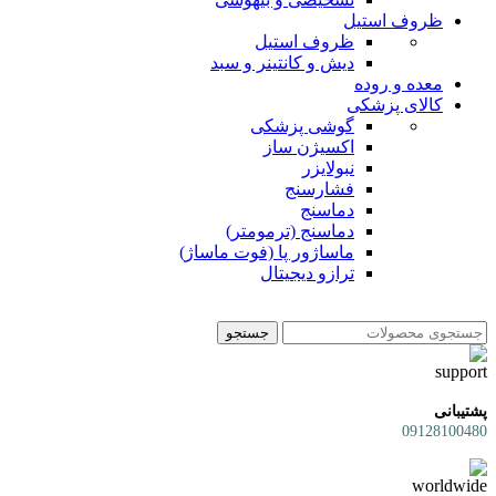
ظروف استیل
ظروف استیل
دیش و کانتینر و سبد
معده و روده
کالای پزشکی
گوشی پزشکی
اکسیژن ساز
نبولایزر
فشارسنج
دماسنج
دماسنج (ترمومتر)
ماساژور پا (فوت ماساژ)
ترازو دیجیتال
جستجو
پشتیبانی
09128100480