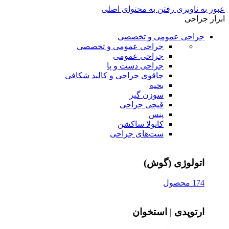
عبور به ناوبری
رفتن به محتوای اصلی
ابزار جراحی
جراحی عمومی و تخصصی
جراحی عمومی و تخصصی
جراحی عمومی
جراحی دست و پا
چاقوی جراحی و کالبد شکافی
بخیه
سوزن‌ گیر
قیچی‌ جراحی
پنس
کانولا ساکشن
ست‌های جراحی
اتولوژی (گوش)
174 محصول
ارتوپدی | استخوان