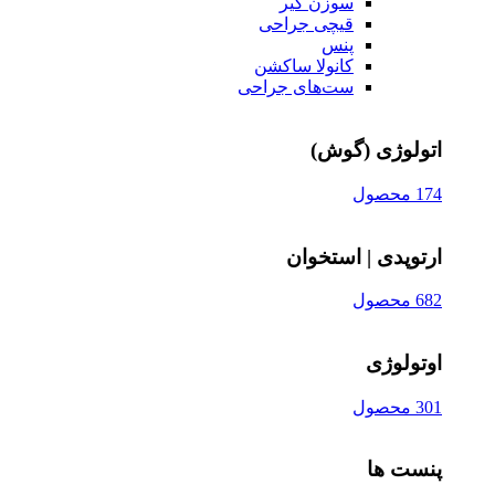
سوزن‌ گیر
قیچی‌ جراحی
پنس
کانولا ساکشن
ست‌های جراحی
اتولوژی (گوش)
174 محصول
ارتوپدی | استخوان
682 محصول
اوتولوژی
301 محصول
پنست ها