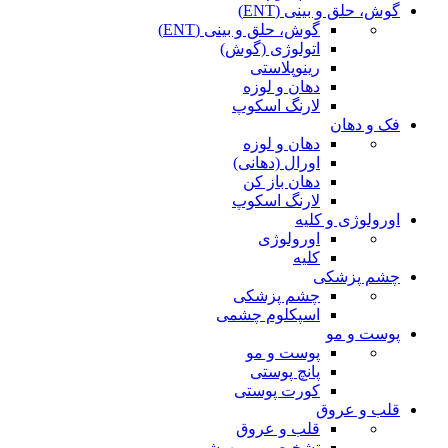
گوش، حلق و بینی (ENT)
گوش، حلق و بینی (ENT)
اتولوژی (گوش)
رینوپلاستی
دهان و لوزه
لارنگ اسکوپ
فک و دهان
دهان و لوزه
اورال (دهانی)
دهان باز کن
لارنگ اسکوپ
اورولوژی و کلیه
اورولوژی
کلیه
چشم پزشکی
چشم پزشکی
اسپکلوم چشمی
پوست و مو
پوست و مو
پانچ پوستی
کورت پوستی
قلب و عروق
قلب و عروق
تشخیصی و بیهوشی