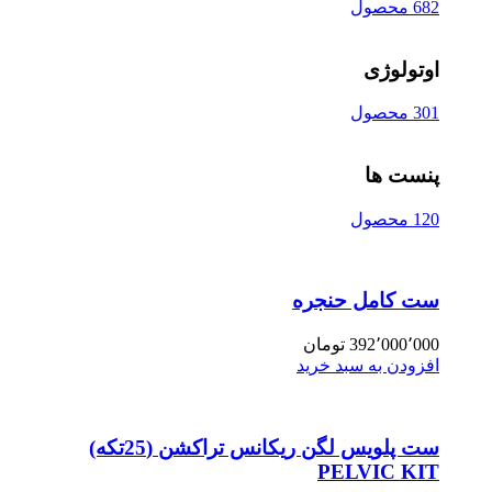
682 محصول
اوتولوژی
301 محصول
پنست ها
120 محصول
ست کامل حنجره
392٬000٬000
تومان
افزودن به سبد خرید
ست پلویس لگن ریکانس تراکشن (25تکه)
PELVIC KIT