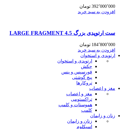
392٬000٬000
تومان
افزودن به سبد خرید
ست ارتوپدی بزرگ 4.5 LARGE FRAGMENT
184٬800٬000
تومان
افزودن به سبد خرید
ارتوپدی و استخوان
ارتوپدی و استخوان
چکش
فورسپس و پنس
پیچ گوشتی
تروکارها
مغز و اعصاب
مغز و اعصاب
تراکستومی
هموستات و کلمپ
کلمپ
زنان و زایمان
زنان و زایمان
اسپکلوم