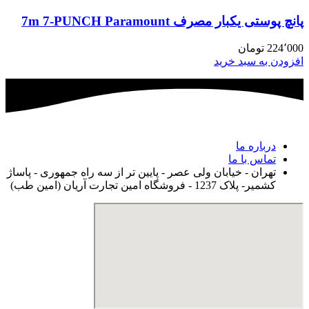
پانچ پوستی یکبار مصرف 7m 7-PUNCH Paramount
224٬000
تومان
افزودن به سبد خرید
درباره ما
تماس با ما
تهران - خیابان ولی عصر - پایین تر از سه راه جمهوری - پاساژ
کشمیر- پلاک 1237 - فروشگاه امین تجارت آریان (امین طب)