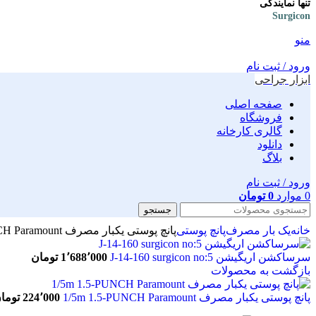
تنها نمایندگی
Surgicon
منو
ورود / ثبت نام
ابزار جراحی
صفحه اصلی
فروشگاه
گالری کارخانه
دانلود
بلاگ
ورود / ثبت نام
0
موارد
0
تومان
جستجو
خانه
یک بار مصرف
پانچ پوستی
پانچ پوستی یکبار مصرف 1m 1-PUNCH Paramount
سرساکشن اریگیشن J-14-160 surgicon no:5
1٬688٬000
تومان
بازگشت به محصولات
پانچ پوستی یکبار مصرف 1/5m 1.5-PUNCH Paramount
224٬000
توما