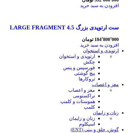
افزودن به سبد خرید
ست ارتوپدی بزرگ 4.5 LARGE FRAGMENT
184٬800٬000
تومان
افزودن به سبد خرید
ارتوپدی و استخوان
ارتوپدی و استخوان
چکش
فورسپس و پنس
پیچ گوشتی
تروکارها
مغز و اعصاب
مغز و اعصاب
تراکستومی
هموستات و کلمپ
کلمپ
زنان و زایمان
زنان و زایمان
اسپکلوم
گوش، حلق و بینی (ENT)