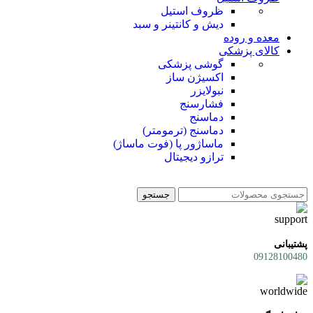
ظروف استیل
دیش و کانتینر و سبد
معده و روده
کالای پزشکی
گوشی پزشکی
اکسیژن ساز
نبولایزر
فشارسنج
دماسنج
دماسنج (ترمومتر)
ماساژور پا (فوت ماساژ)
ترازو دیجیتال
جستجو
پشتیبانی
09128100480