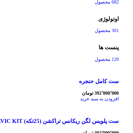
682 محصول
اوتولوژی
301 محصول
پنست ها
120 محصول
ست کامل حنجره
392٬000٬000
تومان
افزودن به سبد خرید
ست پلویس لگن ریکانس تراکشن (25تکه) PELVIC KIT
392٬000٬000
تومان