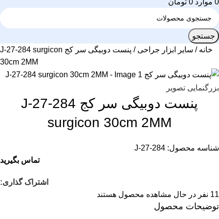
0
موارد
0
تومان
جستجو
خانه
سایر ابزار جراحی
پنست دوبیگی سر کج J-27-284 surgicon
30cm 2MM
بزرگنمایی تصویر
پنست دوبیگی سر کج J-27-284
surgicon 30cm 2MM
شناسه محصول:
J-27-284
تماس بگیرید
اشتراک گذاری:
11
نفر در حال مشاهده محصول هستند
توضیحات محصول