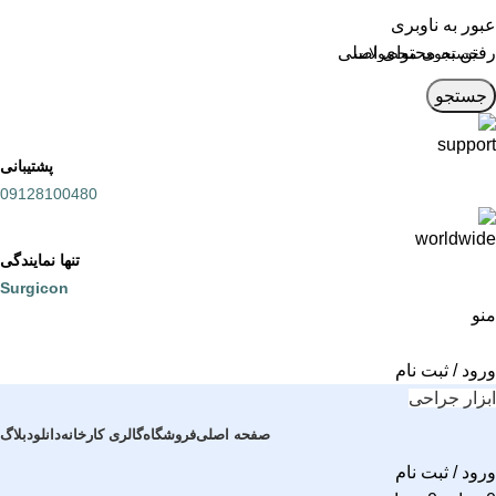
عبور به ناوبری
رفتن به محتوای اصلی
جستجو
پشتیبانی
09128100480
تنها نمایندگی
Surgicon
منو
ورود / ثبت نام
ابزار جراحی
صفحه اصلی
فروشگاه
گالری کارخانه
دانلود
بلاگ
ورود / ثبت نام