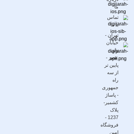
ما
تماس
با ما
تهران -
خیابان
ولی
عصر -
پایین تر
از سه
راه
جمهوری
- پاساژ
کشمیر-
پلاک
1237 -
فروشگاه
امین