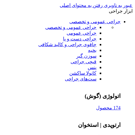
عبور به ناوبری
رفتن به محتوای اصلی
ابزار جراحی
جراحی عمومی و تخصصی
جراحی عمومی و تخصصی
جراحی عمومی
جراحی دست و پا
چاقوی جراحی و کالبد شکافی
بخیه
سوزن‌ گیر
قیچی‌ جراحی
پنس
کانولا ساکشن
ست‌های جراحی
اتولوژی (گوش)
174 محصول
ارتوپدی | استخوان