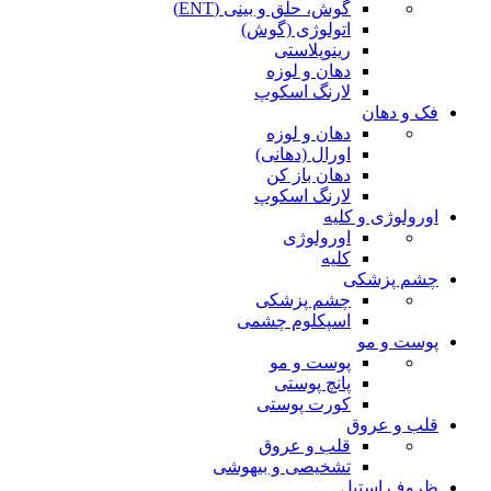
گوش، حلق و بینی (ENT)
اتولوژی (گوش)
رینوپلاستی
دهان و لوزه
لارنگ اسکوپ
فک و دهان
دهان و لوزه
اورال (دهانی)
دهان باز کن
لارنگ اسکوپ
اورولوژی و کلیه
اورولوژی
کلیه
چشم پزشکی
چشم پزشکی
اسپکلوم چشمی
پوست و مو
پوست و مو
پانچ پوستی
کورت پوستی
قلب و عروق
قلب و عروق
تشخیصی و بیهوشی
ظروف استیل