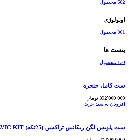
682 محصول
اوتولوژی
301 محصول
پنست ها
120 محصول
ست کامل حنجره
392٬000٬000
تومان
افزودن به سبد خرید
ست پلویس لگن ریکانس تراکشن (25تکه) PELVIC KIT
392٬000٬000
تومان