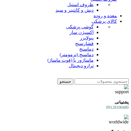
ظروف استیل
دیش و کانتینر و سبد
معده و روده
کالای پزشکی
گوشی پزشکی
اکسیژن ساز
نبولایزر
فشارسنج
دماسنج
دماسنج (ترمومتر)
ماساژور پا (فوت ماساژ)
ترازو دیجیتال
جستجو
پشتیبانی
09128100480