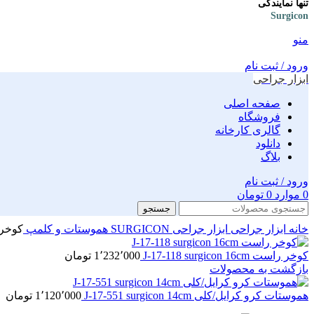
تنها نمایندگی
Surgicon
منو
ورود / ثبت نام
ابزار جراحی
صفحه اصلی
فروشگاه
گالری کارخانه
دانلود
بلاگ
ورود / ثبت نام
0
موارد
0
تومان
جستجو
خانه
ابزار جراحی
ابزار جراحی SURGICON
هموستات و کلمپ
کوخر کرو on 18cm
کوخر راست J-17-118 surgicon 16cm
1٬232٬000
تومان
بازگشت به محصولات
هموستات کرو کرایل/کلی J-17-551 surgicon 14cm
1٬120٬000
تومان