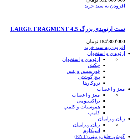
افزودن به سبد خرید
ست ارتوپدی بزرگ 4.5 LARGE FRAGMENT
184٬800٬000
تومان
افزودن به سبد خرید
ارتوپدی و استخوان
ارتوپدی و استخوان
چکش
فورسپس و پنس
پیچ گوشتی
تروکارها
مغز و اعصاب
مغز و اعصاب
تراکستومی
هموستات و کلمپ
کلمپ
زنان و زایمان
زنان و زایمان
اسپکلوم
گوش، حلق و بینی (ENT)