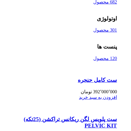
682 محصول
اوتولوژی
301 محصول
پنست ها
120 محصول
ست کامل حنجره
392٬000٬000
تومان
افزودن به سبد خرید
ست پلویس لگن ریکانس تراکشن (25تکه)
PELVIC KIT