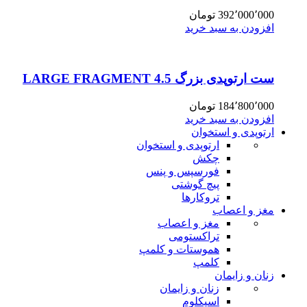
392٬000٬000
تومان
افزودن به سبد خرید
ست ارتوپدی بزرگ 4.5 LARGE FRAGMENT
184٬800٬000
تومان
افزودن به سبد خرید
ارتوپدی و استخوان
ارتوپدی و استخوان
چکش
فورسپس و پنس
پیچ گوشتی
تروکارها
مغز و اعصاب
مغز و اعصاب
تراکستومی
هموستات و کلمپ
کلمپ
زنان و زایمان
زنان و زایمان
اسپکلوم