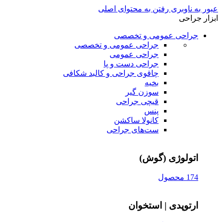
عبور به ناوبری
رفتن به محتوای اصلی
ابزار جراحی
جراحی عمومی و تخصصی
جراحی عمومی و تخصصی
جراحی عمومی
جراحی دست و پا
چاقوی جراحی و کالبد شکافی
بخیه
سوزن‌ گیر
قیچی‌ جراحی
پنس
کانولا ساکشن
ست‌های جراحی
اتولوژی (گوش)
174 محصول
ارتوپدی | استخوان