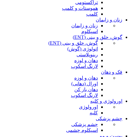
تراکستومی
هموستات و کلمپ
کلمپ
زنان و زایمان
زنان و زایمان
اسپکلوم
گوش، حلق و بینی (ENT)
گوش، حلق و بینی (ENT)
اتولوژی (گوش)
رینوپلاستی
دهان و لوزه
لارنگ اسکوپ
فک و دهان
دهان و لوزه
اورال (دهانی)
دهان باز کن
لارنگ اسکوپ
اورولوژی و کلیه
اورولوژی
کلیه
چشم پزشکی
چشم پزشکی
اسپکلوم چشمی
پوست و مو