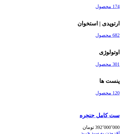
174 محصول
ارتوپدی | استخوان
682 محصول
اوتولوژی
301 محصول
پنست ها
120 محصول
ست کامل حنجره
392٬000٬000
تومان
افزودن به سبد خرید