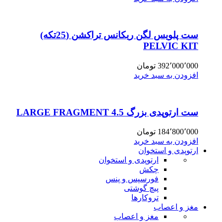
ست پلویس لگن ریکانس تراکشن (25تکه)
PELVIC KIT
392٬000٬000
تومان
افزودن به سبد خرید
ست ارتوپدی بزرگ 4.5 LARGE FRAGMENT
184٬800٬000
تومان
افزودن به سبد خرید
ارتوپدی و استخوان
ارتوپدی و استخوان
چکش
فورسپس و پنس
پیچ گوشتی
تروکارها
مغز و اعصاب
مغز و اعصاب