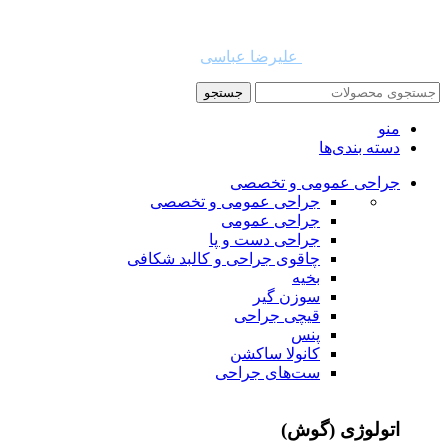
دیجی جراح و لینک به منبع بلامانع است. حقوق این سایت به شرکت
روشن تجارت سهند (فروشگاه امین طب) تعلق دارد.
طراح و توسعه دهنده:
علیرضا عباسی
جستجو
منو
دسته بندی‌ها
جراحی عمومی و تخصصی
جراحی عمومی و تخصصی
جراحی عمومی
جراحی دست و پا
چاقوی جراحی و کالبد شکافی
بخیه
سوزن‌ گیر
قیچی‌ جراحی
پنس
کانولا ساکشن
ست‌های جراحی
اتولوژی (گوش)