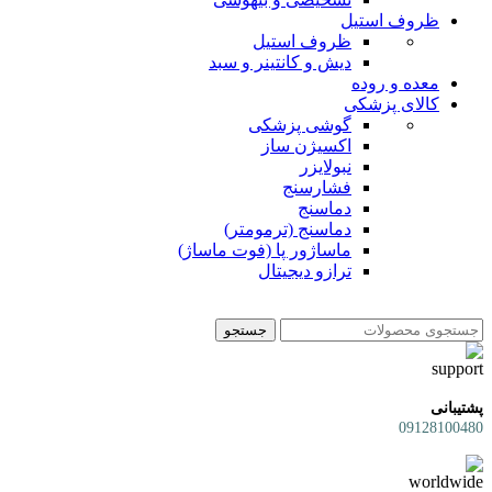
ظروف استیل
ظروف استیل
دیش و کانتینر و سبد
معده و روده
کالای پزشکی
گوشی پزشکی
اکسیژن ساز
نبولایزر
فشارسنج
دماسنج
دماسنج (ترمومتر)
ماساژور پا (فوت ماساژ)
ترازو دیجیتال
جستجو
پشتیبانی
09128100480