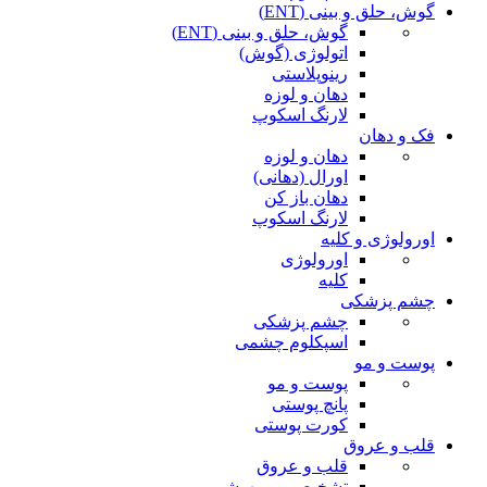
گوش، حلق و بینی (ENT)
گوش، حلق و بینی (ENT)
اتولوژی (گوش)
رینوپلاستی
دهان و لوزه
لارنگ اسکوپ
فک و دهان
دهان و لوزه
اورال (دهانی)
دهان باز کن
لارنگ اسکوپ
اورولوژی و کلیه
اورولوژی
کلیه
چشم پزشکی
چشم پزشکی
اسپکلوم چشمی
پوست و مو
پوست و مو
پانچ پوستی
کورت پوستی
قلب و عروق
قلب و عروق
تشخیصی و بیهوشی