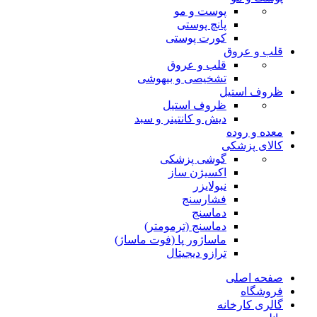
پوست و مو
پانچ پوستی
کورت پوستی
قلب و عروق
قلب و عروق
تشخیصی و بیهوشی
ظروف استیل
ظروف استیل
دیش و کانتینر و سبد
معده و روده
کالای پزشکی
گوشی پزشکی
اکسیژن ساز
نبولایزر
فشارسنج
دماسنج
دماسنج (ترمومتر)
ماساژور پا (فوت ماساژ)
ترازو دیجیتال
صفحه اصلی
فروشگاه
گالری کارخانه