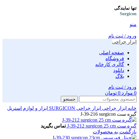
تنها نمایندگی
Surgicon
منو
ورود / ثبت نام
ابزار جراحی
صفحه اصلی
فروشگاه
گالری کارخانه
دانلود
بلاگ
ورود / ثبت نام
0
موارد
0
تومان
جستجو
خانه
ابزار جراحی
ابزار جراحی SURGICON
ابزار و لوازم استریل
گیره ست J-39-216 surgicon
گیره ست J-39-212 surgicon 25 cm
تماس بگیرید
بازگشت به محصولات