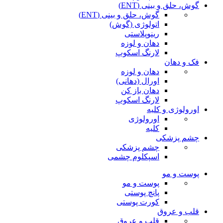
گوش، حلق و بینی (ENT)
گوش، حلق و بینی (ENT)
اتولوژی (گوش)
رینوپلاستی
دهان و لوزه
لارنگ اسکوپ
فک و دهان
دهان و لوزه
اورال (دهانی)
دهان باز کن
لارنگ اسکوپ
اورولوژی و کلیه
اورولوژی
کلیه
چشم پزشکی
چشم پزشکی
اسپکلوم چشمی
پوست و مو
پوست و مو
پانچ پوستی
کورت پوستی
قلب و عروق
قلب و عروق