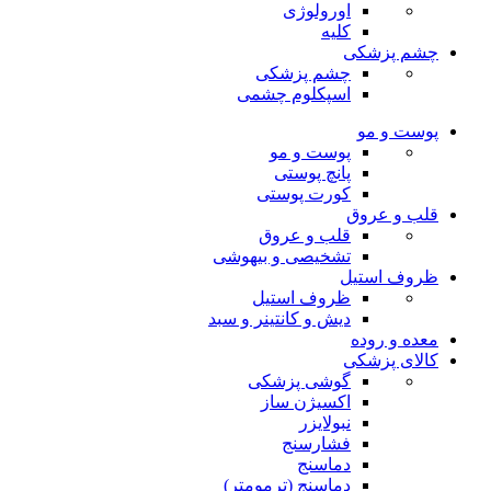
اورولوژی
کلیه
چشم پزشکی
چشم پزشکی
اسپکلوم چشمی
پوست و مو
پوست و مو
پانچ پوستی
کورت پوستی
قلب و عروق
قلب و عروق
تشخیصی و بیهوشی
ظروف استیل
ظروف استیل
دیش و کانتینر و سبد
معده و روده
کالای پزشکی
گوشی پزشکی
اکسیژن ساز
نبولایزر
فشارسنج
دماسنج
دماسنج (ترمومتر)