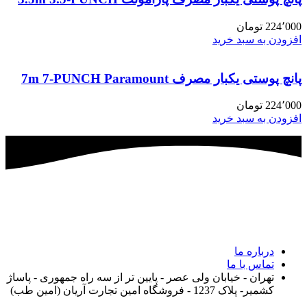
224٬000
تومان
افزودن به سبد خرید
پانچ پوستی یکبار مصرف 7m 7-PUNCH Paramount
224٬000
تومان
افزودن به سبد خرید
درباره ما
تماس با ما
تهران - خیابان ولی عصر - پایین تر از سه راه جمهوری - پاساژ
کشمیر- پلاک 1237 - فروشگاه امین تجارت آریان (امین طب)