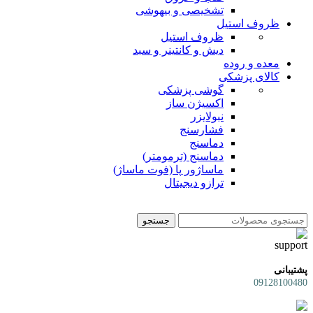
تشخیصی و بیهوشی
ظروف استیل
ظروف استیل
دیش و کانتینر و سبد
معده و روده
کالای پزشکی
گوشی پزشکی
اکسیژن ساز
نبولایزر
فشارسنج
دماسنج
دماسنج (ترمومتر)
ماساژور پا (فوت ماساژ)
ترازو دیجیتال
جستجو
پشتیبانی
09128100480