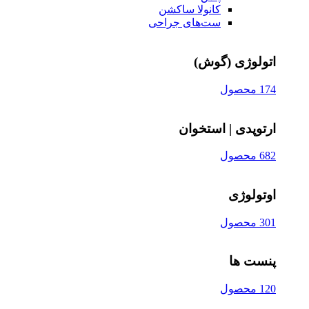
کانولا ساکشن
ست‌های جراحی
اتولوژی (گوش)
174 محصول
ارتوپدی | استخوان
682 محصول
اوتولوژی
301 محصول
پنست ها
120 محصول