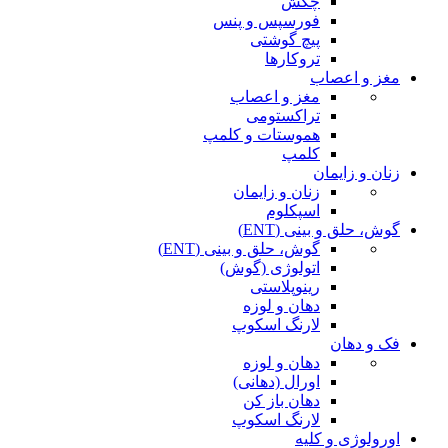
چکش
فورسپس و پنس
پیچ گوشتی
تروکارها
مغز و اعصاب
مغز و اعصاب
تراکستومی
هموستات و کلمپ
کلمپ
زنان و زایمان
زنان و زایمان
اسپکلوم
گوش، حلق و بینی (ENT)
گوش، حلق و بینی (ENT)
اتولوژی (گوش)
رینوپلاستی
دهان و لوزه
لارنگ اسکوپ
فک و دهان
دهان و لوزه
اورال (دهانی)
دهان باز کن
لارنگ اسکوپ
اورولوژی و کلیه