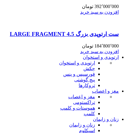
392٬000٬000
تومان
افزودن به سبد خرید
ست ارتوپدی بزرگ 4.5 LARGE FRAGMENT
184٬800٬000
تومان
افزودن به سبد خرید
ارتوپدی و استخوان
ارتوپدی و استخوان
چکش
فورسپس و پنس
پیچ گوشتی
تروکارها
مغز و اعصاب
مغز و اعصاب
تراکستومی
هموستات و کلمپ
کلمپ
زنان و زایمان
زنان و زایمان
اسپکلوم