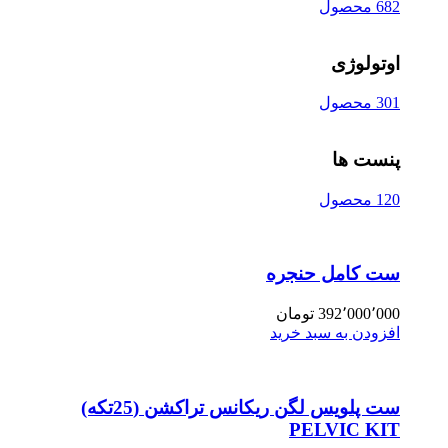
682 محصول
اوتولوژی
301 محصول
پنست ها
120 محصول
ست کامل حنجره
392٬000٬000
تومان
افزودن به سبد خرید
ست پلویس لگن ریکانس تراکشن (25تکه)
PELVIC KIT