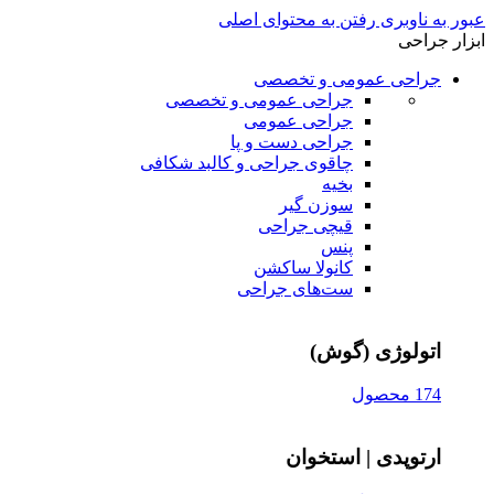
عبور به ناوبری
رفتن به محتوای اصلی
ابزار جراحی
جراحی عمومی و تخصصی
جراحی عمومی و تخصصی
جراحی عمومی
جراحی دست و پا
چاقوی جراحی و کالبد شکافی
بخیه
سوزن‌ گیر
قیچی‌ جراحی
پنس
کانولا ساکشن
ست‌های جراحی
اتولوژی (گوش)
174 محصول
ارتوپدی | استخوان