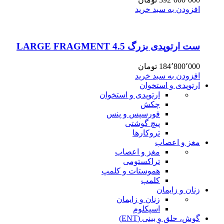
افزودن به سبد خرید
ست ارتوپدی بزرگ 4.5 LARGE FRAGMENT
184٬800٬000
تومان
افزودن به سبد خرید
ارتوپدی و استخوان
ارتوپدی و استخوان
چکش
فورسپس و پنس
پیچ گوشتی
تروکارها
مغز و اعصاب
مغز و اعصاب
تراکستومی
هموستات و کلمپ
کلمپ
زنان و زایمان
زنان و زایمان
اسپکلوم
گوش، حلق و بینی (ENT)