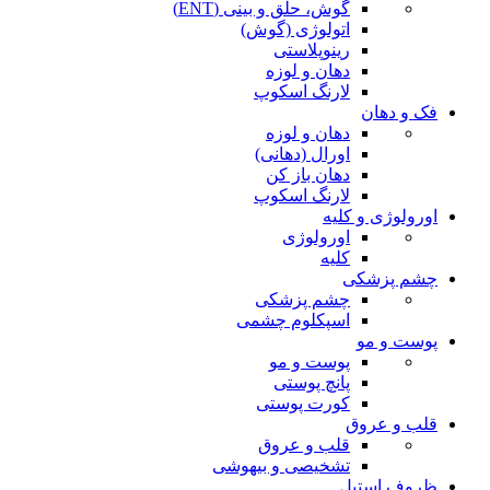
گوش، حلق و بینی (ENT)
اتولوژی (گوش)
رینوپلاستی
دهان و لوزه
لارنگ اسکوپ
فک و دهان
دهان و لوزه
اورال (دهانی)
دهان باز کن
لارنگ اسکوپ
اورولوژی و کلیه
اورولوژی
کلیه
چشم پزشکی
چشم پزشکی
اسپکلوم چشمی
پوست و مو
پوست و مو
پانچ پوستی
کورت پوستی
قلب و عروق
قلب و عروق
تشخیصی و بیهوشی
ظروف استیل