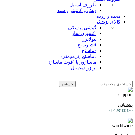
ظروف استیل
دیش و کانتینر و سبد
معده و روده
کالای پزشکی
گوشی پزشکی
اکسیژن ساز
نبولایزر
فشارسنج
دماسنج
دماسنج (ترمومتر)
ماساژور پا (فوت ماساژ)
ترازو دیجیتال
جستجو
پشتیبانی
09128100480