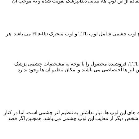
ه از این لوپ ها، بینایی دندانپزشک تقویت شده و به موجب آن
و پزشکی در انواع مختلف تولید و عرضه می شوند. انواع لوپ چشمی شامل لوپ TTL و لوپ متحرک Flip-Up می باشد. هر
همانطور که گفتیم یکی از انواع لوپ ها، لوپ TTL است. این لوپ ها اختصاصی هستند. این بدان معناست که در زمان خرید لوپ چشمی نوع TTL، فروشنده محصول را با توجه به مشخصات چشمی پزشک
 لنز ها اختصاصی می باشند و امکان تنظیم آن ها وجود ندارد.
د. دیگر مزیت های این لوپ ها، نیاز نداشتن به تنظیم لنز چشمی است. اما در کنار
توسط شخص دیگر از معایب این لوپ چشمی می باشد. همچنین اگر قصد