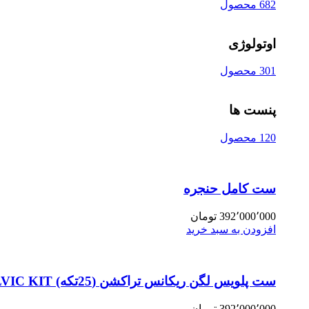
682 محصول
اوتولوژی
301 محصول
پنست ها
120 محصول
ست کامل حنجره
392٬000٬000
تومان
افزودن به سبد خرید
ست پلویس لگن ریکانس تراکشن (25تکه) PELVIC KIT
392٬000٬000
تومان