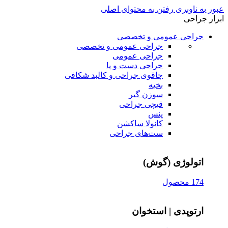
عبور به ناوبری
رفتن به محتوای اصلی
ابزار جراحی
جراحی عمومی و تخصصی
جراحی عمومی و تخصصی
جراحی عمومی
جراحی دست و پا
چاقوی جراحی و کالبد شکافی
بخیه
سوزن‌ گیر
قیچی‌ جراحی
پنس
کانولا ساکشن
ست‌های جراحی
اتولوژی (گوش)
174 محصول
ارتوپدی | استخوان