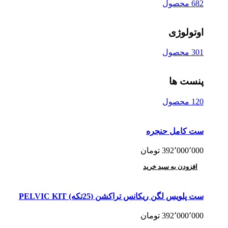
682 محصول
اوتولوژی
301 محصول
پنست ها
120 محصول
ست کامل حنجره
392٬000٬000
تومان
افزودن به سبد خرید
ست پلویس لگن ریکانس تراکشن (25تکه) PELVIC KIT
392٬000٬000
تومان