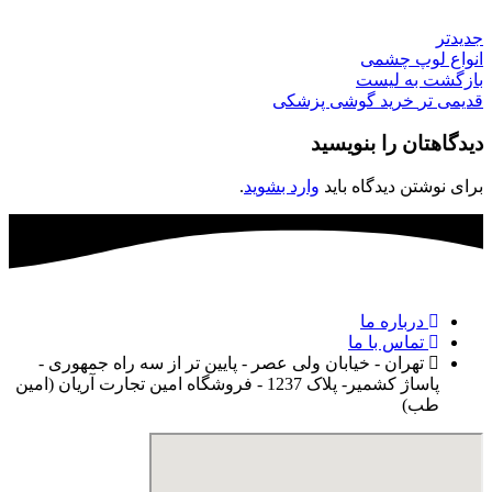
جدیدتر
انواع لوپ چشمی
بازگشت به لیست
قدیمی تر
خرید گوشی پزشکی
دیدگاهتان را بنویسید
برای نوشتن دیدگاه باید
وارد بشوید
.
درباره ما
تماس با ما
تهران - خیابان ولی عصر - پایین تر از سه راه جمهوری -
پاساژ کشمیر- پلاک 1237 - فروشگاه امین تجارت آریان (امین
طب)