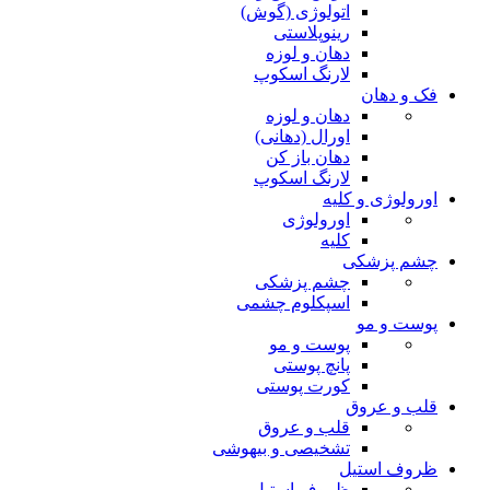
اتولوژی (گوش)
رینوپلاستی
دهان و لوزه
لارنگ اسکوپ
فک و دهان
دهان و لوزه
اورال (دهانی)
دهان باز کن
لارنگ اسکوپ
اورولوژی و کلیه
اورولوژی
کلیه
چشم پزشکی
چشم پزشکی
اسپکلوم چشمی
پوست و مو
پوست و مو
پانچ پوستی
کورت پوستی
قلب و عروق
قلب و عروق
تشخیصی و بیهوشی
ظروف استیل
ظروف استیل