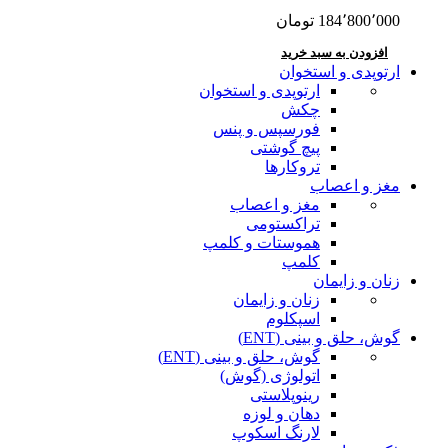
184٬800٬000
تومان
افزودن به سبد خرید
ارتوپدی و استخوان
ارتوپدی و استخوان
چکش
فورسپس و پنس
پیچ گوشتی
تروکارها
مغز و اعصاب
مغز و اعصاب
تراکستومی
هموستات و کلمپ
کلمپ
زنان و زایمان
زنان و زایمان
اسپکلوم
گوش، حلق و بینی (ENT)
گوش، حلق و بینی (ENT)
اتولوژی (گوش)
رینوپلاستی
دهان و لوزه
لارنگ اسکوپ