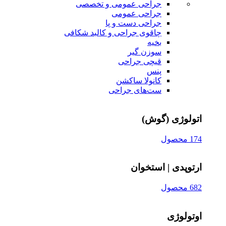
جراحی عمومی و تخصصی
جراحی عمومی
جراحی دست و پا
چاقوی جراحی و کالبد شکافی
بخیه
سوزن‌ گیر
قیچی‌ جراحی
پنس
کانولا ساکشن
ست‌های جراحی
اتولوژی (گوش)
174 محصول
ارتوپدی | استخوان
682 محصول
اوتولوژی