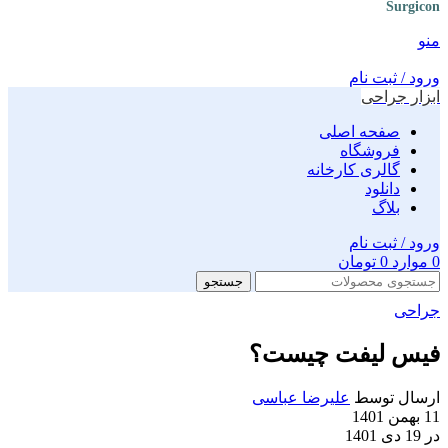
Surgicon
منو
ورود / ثبت نام
ابزار جراحی
صفحه اصلی
فروشگاه
گالری کارخانه
دانلود
بلاگ
ورود / ثبت نام
0
موارد
0
تومان
جستجو
جراحی
فیس لیفت چیست؟
ارسال توسط
علیرضا عباسی
11 بهمن 1401
در 19 دی 1401