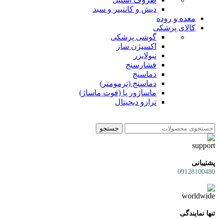
دیش و کانتینر و سبد
معده و روده
کالای پزشکی
گوشی پزشکی
اکسیژن ساز
نبولایزر
فشارسنج
دماسنج
دماسنج (ترمومتر)
ماساژور پا (فوت ماساژ)
ترازو دیجیتال
جستجو
پشتیبانی
09128100480
تنها نمایندگی