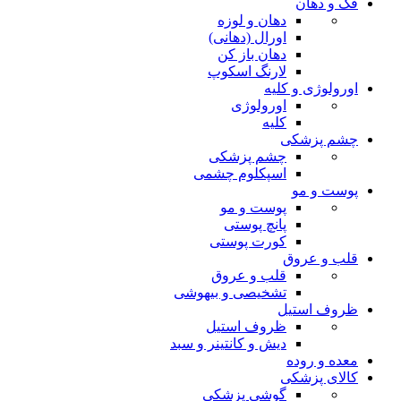
فک و دهان
دهان و لوزه
اورال (دهانی)
دهان باز کن
لارنگ اسکوپ
اورولوژی و کلیه
اورولوژی
کلیه
چشم پزشکی
چشم پزشکی
اسپکلوم چشمی
پوست و مو
پوست و مو
پانچ پوستی
کورت پوستی
قلب و عروق
قلب و عروق
تشخیصی و بیهوشی
ظروف استیل
ظروف استیل
دیش و کانتینر و سبد
معده و روده
کالای پزشکی
گوشی پزشکی