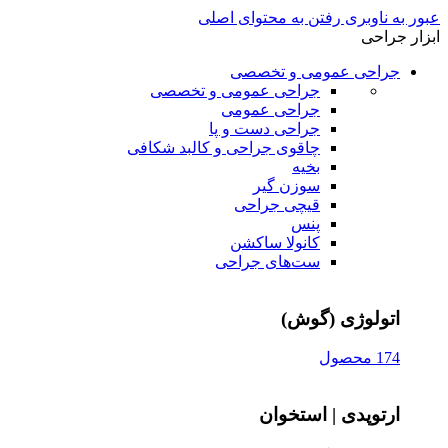
عبور به ناوبری
رفتن به محتوای اصلی
ابزار جراحی
جراحی عمومی و تخصصی
جراحی عمومی و تخصصی
جراحی عمومی
جراحی دست و پا
چاقوی جراحی و کالبد شکافی
بخیه
سوزن‌ گیر
قیچی‌ جراحی
پنس
کانولا ساکشن
ست‌های جراحی
اتولوژی (گوش)
174 محصول
ارتوپدی | استخوان