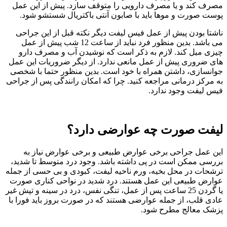
مصرف کند و یا مصرف دارویی را متوقف سازد. پیش از این عمل
پوست صورت و موها باید با صابون آنتی باکتریال شستشو شود.
ناشتا بودن پیش از عمل فیس لیفت دیگر نکته قبل از این جراحی
می باشد. بدین منظور فرد نباید از ساعت 12 شب پیش از عمل
چیزی میل کند. لازم به ذکر است که نوشیدن آب و مصرف دارو
های ضروری پیش از عمل مانعی ندارد. از دیگر ضروریات این عمل
جوانسازی، داشتن همراه با خود است. بدین منظور حتما با شخصی
به مرکز درمانی مراجعه کنید. چرا که امکان رانندگی پس از جراحی
فیس لیفت وجود ندارد.
لیفت صورت چه عوارضی دارد؟
این عمل جراحی برخی عوارض طبیعی و برخی عوارض نیاز به
بررسی ممکن است در پی داشته باشد. وجود درد متوسط تا شدید،
ترشحات در محل بخیه، ورم ناحیه لیفت، کبودی و بی حسی از جمله
عوارض طبیعی این عمل هستند. درد شدید در نواحی کناری صورت
یا گردن 25 ساعت پس از عمل، تنگی نفس، درد در سینه و تپش غیر
عادی قلب، از جمله عوارضی هستند که در صورت بروز باید فورا با
پزشک معالج مطرح شود.