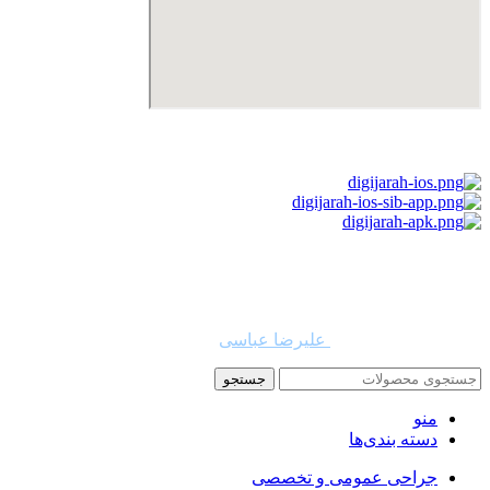
استفاده از مطالب دیجی جراح برای مقاصد غیرتجاری با ذکر نام
دیجی جراح و لینک به منبع بلامانع است. حقوق این سایت به شرکت
روشن تجارت سهند (فروشگاه امین طب) تعلق دارد.
طراح و توسعه دهنده:
علیرضا عباسی
جستجو
منو
دسته بندی‌ها
جراحی عمومی و تخصصی