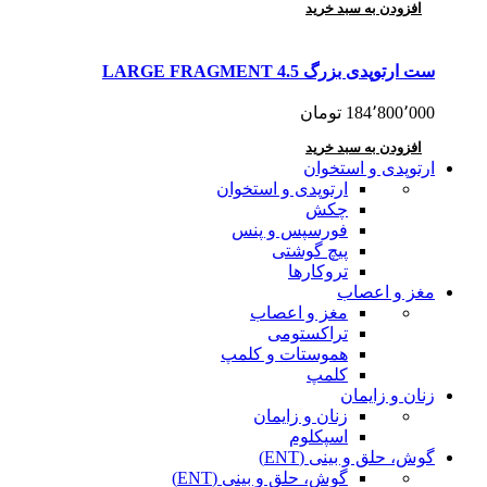
افزودن به سبد خرید
ست ارتوپدی بزرگ 4.5 LARGE FRAGMENT
184٬800٬000
تومان
افزودن به سبد خرید
ارتوپدی و استخوان
ارتوپدی و استخوان
چکش
فورسپس و پنس
پیچ گوشتی
تروکارها
مغز و اعصاب
مغز و اعصاب
تراکستومی
هموستات و کلمپ
کلمپ
زنان و زایمان
زنان و زایمان
اسپکلوم
گوش، حلق و بینی (ENT)
گوش، حلق و بینی (ENT)